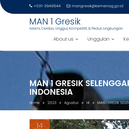
+031-3949544
mangresik@kemenag.go.id
MAN 1 Gresik
Islami, Cerdas, Unggul, Kompetitif, & Peduli Lingkungan
About us
Unggulan
Ke
S
k
i
p
MAN 1 GRESIK SELENGG
t
o
INDONESIA
c
o
Home
2023
Agustus
14
MAN 1 GRESIK SEL
n
t
e
14