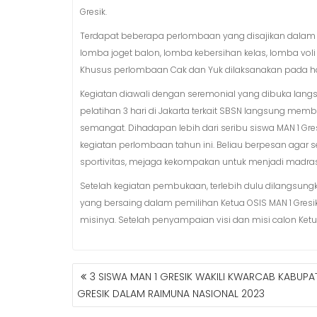
Gresik.
Terdapat beberapa perlombaan yang disajikan dalam ke
lomba joget balon, lomba kebersihan kelas, lomba voli
Khusus perlombaan Cak dan Yuk dilaksanakan pada hari
Kegiatan diawali dengan seremonial yang dibuka langsu
pelatihan 3 hari di Jakarta terkait SBSN langsung me
semangat. Dihadapan lebih dari seribu siswa MAN 1 Gres
kegiatan perlombaan tahun ini. Beliau berpesan agar
sportivitas, mejaga kekompakan untuk menjadi madras
Setelah kegiatan pembukaan, terlebih dulu dilangsung
yang bersaing dalam pemilihan Ketua OSIS MAN 1 Gres
misinya. Setelah penyampaian visi dan misi calon Ket
3 SISWA MAN 1 GRESIK WAKILI KWARCAB KABUPA
N
GRESIK DALAM RAIMUNA NASIONAL 2023
A
V