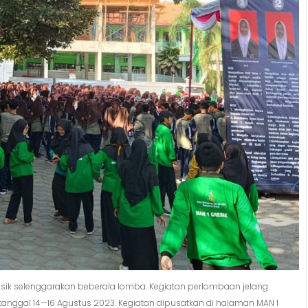
resik selenggarakan beberala lomba. Kegiatan perlombaan jelang
 tanggal 14—16 Agustus 2023. Kegiatan dipusatkan di halaman MAN 1