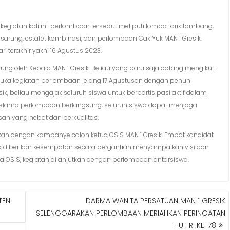
giatan kali ini. perlombaan tersebut meliputi lomba tarik tambang,
 sarung, estafet kombinasi, dan perlombaan Cak Yuk MAN 1 Gresik.
 terakhir yakni 16 Agustus 2023.
ng oleh Kepala MAN 1 Gresik. Beliau yang baru saja datang mengikuti
mbuka kegiatan perlombaan jelang 17 Agustusan dengan penuh
ik, beliau mengajak seluruh siswa untuk berpartisipasi aktif dalam
 selama perlombaan berlangsung, seluruh siswa dapat menjaga
ah yang hebat dan berkualitas.
kan dengan kampanye calon ketua OSIS MAN 1 Gresik. Empat kandidat
ik diberikan kesempatan secara bergantian menyampaikan visi dan
ua OSIS, kegiatan dilanjutkan dengan perlombaan antarsiswa.
TEN
DARMA WANITA PERSATUAN MAN 1 GRESIK
SELENGGARAKAN PERLOMBAAN MERIAHKAN PERINGATAN
HUT RI KE-78