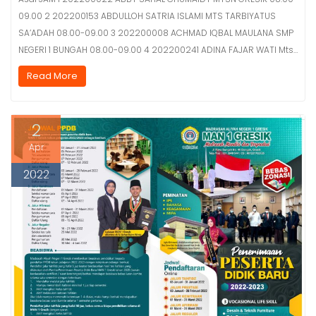
09.00 2 202200153 ABDULLOH SATRIA ISLAMI MTS TARBIYATUS
SA’ADAH 08.00-09.00 3 202200008 ACHMAD IQBAL MAULANA SMP
NEGERI 1 BUNGAH 08.00-09.00 4 202200241 ADINA FAJAR WATI Mts…
Read More
2
Apr
2022