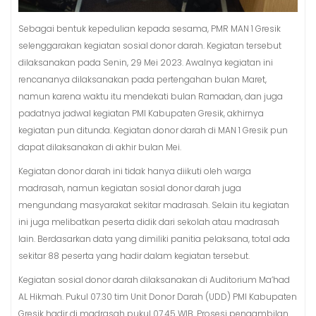
Sebagai bentuk kepedulian kepada sesama, PMR MAN 1 Gresik
selenggarakan kegiatan sosial donor darah. Kegiatan tersebut
dilaksanakan pada Senin, 29 Mei 2023. Awalnya kegiatan ini
rencananya dilaksanakan pada pertengahan bulan Maret,
namun karena waktu itu mendekati bulan Ramadan, dan juga
padatnya jadwal kegiatan PMI Kabupaten Gresik, akhirnya
kegiatan pun ditunda. Kegiatan donor darah di MAN 1 Gresik pun
dapat dilaksanakan di akhir bulan Mei.
Kegiatan donor darah ini tidak hanya diikuti oleh warga
madrasah, namun kegiatan sosial donor darah juga
mengundang masyarakat sekitar madrasah. Selain itu kegiatan
ini juga melibatkan peserta didik dari sekolah atau madrasah
lain. Berdasarkan data yang dimiliki panitia pelaksana, total ada
sekitar 88 peserta yang hadir dalam kegiatan tersebut.
Kegiatan sosial donor darah dilaksanakan di Auditorium Ma’had
AL Hikmah. Pukul 07.30 tim Unit Donor Darah (UDD) PMI Kabupaten
Gresik hadir di madrasah pukul 07.45 WIB. Prosesi pengambilan