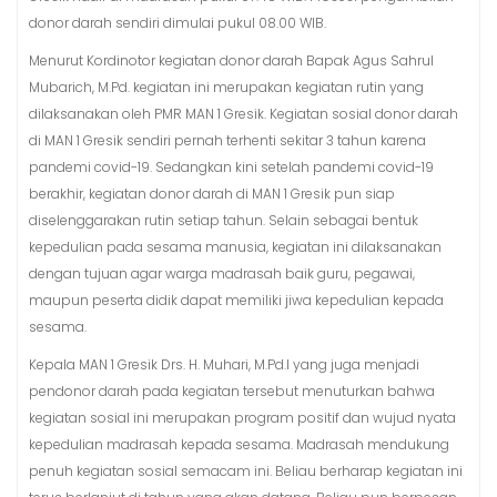
donor darah sendiri dimulai pukul 08.00 WIB.
Menurut Kordinotor kegiatan donor darah Bapak Agus Sahrul
Mubarich, M.Pd. kegiatan ini merupakan kegiatan rutin yang
dilaksanakan oleh PMR MAN 1 Gresik. Kegiatan sosial donor darah
di MAN 1 Gresik sendiri pernah terhenti sekitar 3 tahun karena
pandemi covid-19. Sedangkan kini setelah pandemi covid-19
berakhir, kegiatan donor darah di MAN 1 Gresik pun siap
diselenggarakan rutin setiap tahun. Selain sebagai bentuk
kepedulian pada sesama manusia, kegiatan ini dilaksanakan
dengan tujuan agar warga madrasah baik guru, pegawai,
maupun peserta didik dapat memiliki jiwa kepedulian kepada
sesama.
Kepala MAN 1 Gresik Drs. H. Muhari, M.Pd.I yang juga menjadi
pendonor darah pada kegiatan tersebut menuturkan bahwa
kegiatan sosial ini merupakan program positif dan wujud nyata
kepedulian madrasah kepada sesama. Madrasah mendukung
penuh kegiatan sosial semacam ini. Beliau berharap kegiatan ini