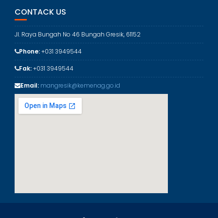
r
CONTACK US
i
Jl. Raya Bungah No 46 Bungah Gresik, 61152
Phone:
+031 3949544
Fak:
+031 3949544
Email:
mangresik@kemenag.go.id