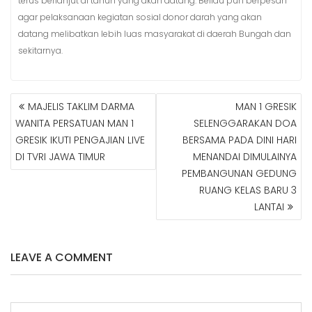
terus berlanjut di tahun yang akan datang. Beliau pun berpesan
agar pelaksanaan kegiatan sosial donor darah yang akan
datang melibatkan lebih luas masyarakat di daerah Bungah dan
sekitarnya.
MAJELIS TAKLIM DARMA
MAN 1 GRESIK
N
WANITA PERSATUAN MAN 1
SELENGGARAKAN DOA
A
GRESIK IKUTI PENGAJIAN LIVE
BERSAMA PADA DINI HARI
V
DI TVRI JAWA TIMUR
MENANDAI DIMULAINYA
I
G
PEMBANGUNAN GEDUNG
A
RUANG KELAS BARU 3
S
LANTAI
I
P
O
LEAVE A COMMENT
S