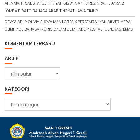
AHIMMAH TSALISTATUL FITRIYAH SISWI MAN 1 GRESIK RAIH JUARA 2
LOMBA PIDATO BAHASA ARAB TINGKAT JAWA TIMUR
DEVYA SELLY OLIVIA SISWA MAN 1 GRESIK PERSEMBAHKAN SILVER MEDAL
OLIMPIADE BAHASA INGRIS DALAM OLIMPIADE PRESTASI GENERASI EMAS
KOMENTAR TERBARU
ARSIP
A
r
s
KATEGORI
i
p
K
a
t
e
g
o