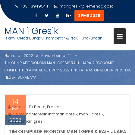
GRESIK RAIH JUARA 2
+031-3949544
mangresik@kemenag.go.id
ECONOMIC COMPETITION
SPMB 2026
ANNUAL ACTIVITY 2022
S
MAN 1 Gresik
TINGKAT NASIONAL DI
k
Islami, Cerdas, Unggul, Kompetitif, & Peduli Lingkungan
i
UNIVERSITAS NEGERI SURABAY
p
t
Home
2022
November
14
o
TIM OLIMPIADE EKONOMI MAN 1 GRESIK RAIH JUARA 2 ECONOMIC
c
COMPETITION ANNUAL ACTIVITY 2022 TINGKAT NASIONAL DI UNIVERSITAS
o
NEGERI SURABAYA
n
t
e
14
n
admin
Berita
Prestasi
,
Nov
t
Beritaman1gresik
Infoman1gresik
man 1 gresik
,
,
,
2022
Prestasiman1gresik
TIM OLIMPIADE EKONOMI MAN 1 GRESIK RAIH JUARA