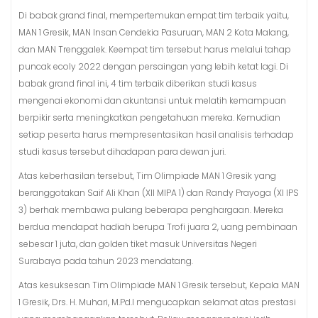
Di babak grand final, mempertemukan empat tim terbaik yaitu,
MAN 1 Gresik, MAN Insan Cendekia Pasuruan, MAN 2 Kota Malang,
dan MAN Trenggalek. Keempat tim tersebut harus melalui tahap
puncak ecoly 2022 dengan persaingan yang lebih ketat lagi. Di
babak grand final ini, 4 tim terbaik diberikan studi kasus
mengenai ekonomi dan akuntansi untuk melatih kemampuan
berpikir serta meningkatkan pengetahuan mereka. Kemudian
setiap peserta harus mempresentasikan hasil analisis terhadap
studi kasus tersebut dihadapan para dewan juri.
Atas keberhasilan tersebut, Tim Olimpiade MAN 1 Gresik yang
beranggotakan Saif Ali Khan (XII MIPA 1) dan Randy Prayoga (XI IPS
3) berhak membawa pulang beberapa penghargaan. Mereka
berdua mendapat hadiah berupa Trofi juara 2, uang pembinaan
sebesar 1 juta, dan golden tiket masuk Universitas Negeri
Surabaya pada tahun 2023 mendatang.
Atas kesuksesan Tim Olimpiade MAN 1 Gresik tersebut, Kepala MAN
1 Gresik, Drs. H. Muhari, M.Pd.I mengucapkan selamat atas prestasi