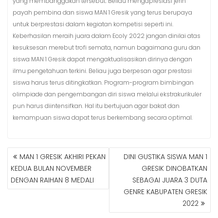
yang membanggakan tersebut. Beliau mengapresiasi jerih
payah pembina dan siswa MAN 1 Gresik yang terus berupaya
untuk berprestasi dalam kegiatan kompetisi seperti ini.
Keberhasilan meraih juara dalam Ecoly 2022 jangan dinilai atas
kesuksesan merebut trofi semata, namun bagaimana guru dan
siswa MAN 1 Gresik dapat mengaktualisasikan dirinya dengan
ilmu pengetahuan terkini. Beliau juga berpesan agar prestasi
siswa harus terus ditingkatkan. Program-program bimbingan
olimpiade dan pengembangan diri siswa melalui ekstrakurikuler
pun harus diintensifkan. Hal itu bertujuan agar bakat dan
kemampuan siswa dapat terus berkembang secara optimal.
MAN 1 GRESIK AKHIRI PEKAN
DINI GUSTIKA SISWA MAN 1
N
KEDUA BULAN NOVEMBER
GRESIK DINOBATKAN
A
DENGAN RAIHAN 8 MEDALI
SEBAGAI JUARA 3 DUTA
V
GENRE KABUPATEN GRESIK
I
G
2022
A