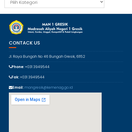
a
t
e
g
o
r
CONTACK US
i
Jl. Raya Bungah No 46 Bungah Gresik, 61152
Phone:
+031 3949544
Fak:
+031 3949544
Email:
mangresik@kemenag.go.id