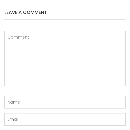
S
I
LEAVE A COMMENT
P
O
S