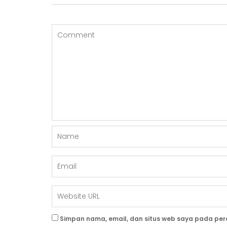
A
S
I
P
O
S
Simpan nama, email, dan situs web saya pada per