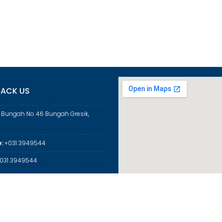
ACK US
a Bungah No 46 Bungah Gresik,
:
+031 3949544
031 3949544
:
mangresik@kemenag.go.id
© Puskom MAN 1 Gresik