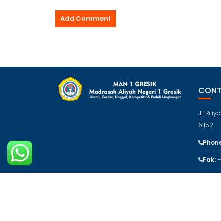
CONT
Jl. Ray
61152
Phone
Fak:
+
Email