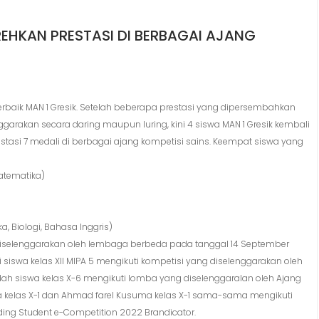
REHKAN PRESTASI DI BERBAGAI AJANG
terbaik MAN 1 Gresik. Setelah beberapa prestasi yang dipersembahkan
garakan secara daring maupun luring, kini 4 siswa MAN 1 Gresik kembali
tasi 7 medali di berbagai ajang kompetisi sains. Keempat siswa yang
Matematika)
, Biologi, Bahasa Inggris)
g diselenggarakan oleh lembaga berbeda pada tanggal 14 September
 siswa kelas XII MIPA 5 mengikuti kompetisi yang diselenggarakan oleh
yidah siswa kelas X-6 mengikuti lomba yang diselenggaralan oleh Ajang
a kelas X-1 dan Ahmad farel Kusuma kelas X-1 sama-sama mengikuti
ding Student e-Competition 2022 Brandicator.