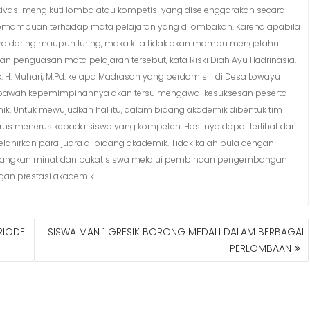
tivasi mengikuti lomba atau kompetisi yang diselenggarakan secara
kemampuan terhadap mata pelajaran yang dilombakan. Karena apabila
ra daring maupun luring, maka kita tidak akan mampu mengetahui
enguasan mata pelajaran tersebut, kata Riski Diah Ayu Hadrinasia.
s. H. Muhari, M.Pd. kelapa Madrasah yang berdomisili di Desa Lowayu
 bawah kepemimpinannya akan tersu mengawal kesuksesan peserta
. Untuk mewujudkan hal itu, dalam bidang akademik dibentuk tim
s menerus kepada siswa yang kompeten. Hasilnya dapat terlihat dari
lahirkan para juara di bidang akademik. Tidak kalah pula dengan
mbangkan minat dan bakat siswa melalui pembinaan pengembangan
ngan prestasi akademik.
RIODE
SISWA MAN 1 GRESIK BORONG MEDALI DALAM BERBAGAI
PERLOMBAAN