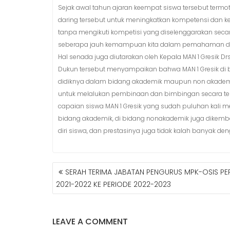
Sejak awal tahun ajaran keempat siswa tersebut termo
daring tersebut untuk meningkatkan kompetensi dan 
tanpa mengikuti kompetisi yang diselenggarakan seca
seberapa jauh kemampuan kita dalam pemahaman dan p
Hal senada juga diutarakan oleh Kepala MAN 1 Gresik Dr
Dukun tersebut menyampaikan bahwa MAN 1 Gresik di
didiknya dalam bidang akademik maupun non akademik
untuk melalukan pembinaan dan bimbingan secara teru
capaian siswa MAN 1 Gresik yang sudah puluhan kali me
bidang akademik, di bidang nonakademik juga dike
diri siswa, dan prestasinya juga tidak kalah banyak de
SERAH TERIMA JABATAN PENGURUS MPK-OSIS PE
N
2021-2022 KE PERIODE 2022-2023
A
V
I
LEAVE A COMMENT
G