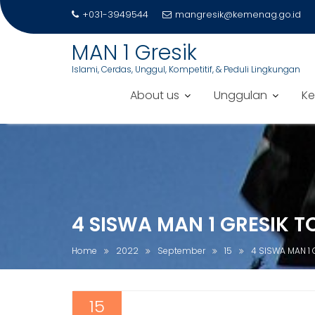
+031-3949544
mangresik@kemenag.go.id
MAN 1 Gresik
Islami, Cerdas, Unggul, Kompetitif, & Peduli Lingkungan
About us
Unggulan
Ke
S
k
i
p
t
o
4 SISWA MAN 1 GRESIK 
c
o
Home
2022
September
15
4 SISWA MAN 1
n
t
e
15