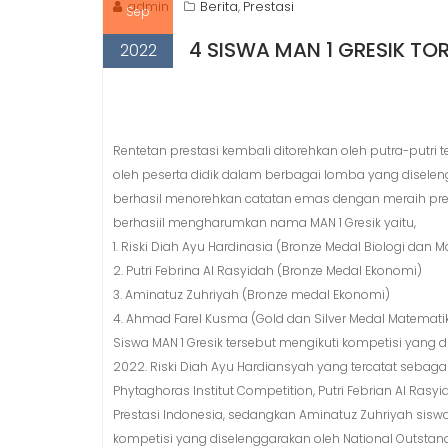
n
admin
Berita
Prestasi
,
Sep
t
4 SISWA MAN 1 GRESIK TO
2022
Rentetan prestasi kembali ditorehkan oleh putra-putri 
oleh peserta didik dalam berbagai lomba yang diseleng
berhasil menorehkan catatan emas dengan meraih pres
berhasiil mengharumkan nama MAN 1 Gresik yaitu,
1. Riski Diah Ayu Hardinasia (Bronze Medal Biologi dan 
2. Putri Febrina Al Rasyidah (Bronze Medal Ekonomi)
3. Aminatuz Zuhriyah (Bronze medal Ekonomi)
4. Ahmad Farel Kusma (Gold dan Silver Medal Matematika
Siswa MAN 1 Gresik tersebut mengikuti kompetisi yan
2022. Riski Diah Ayu Hardiansyah yang tercatat sebagai
Phytaghoras Institut Competition, Putri Febrian Al Ras
Prestasi Indonesia, sedangkan Aminatuz Zuhriyah sisw
kompetisi yang diselenggarakan oleh National Outstan