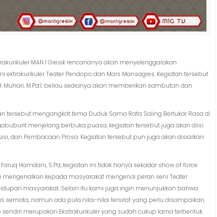
rakurikuler MAN 1 Gresik rencananya akan menyelenggarakan
i ektrakurikuler Teater Pendopo dan Mars Mansagres. Kegiatan tersebut
 H. Muhari, M.Pd.I. beliau sedianya akan memberikan sambutan dan
 tersebut mengangkat tema Duduk Sama Rata Saling Bertukar Rasa di
buburit menjelang berbuka puasa, kegiatan tersebut juga akan diisi
uisi, dan Pembacaan Prosa. Kegiatan tersebut pun juga akan disiarkan
aruq Hamdani, S.Pd, kegiatan ini tidak hanya sekadar show of force
gin mengenalkan kepada masyarakat mengenai peran seni Teater
kehidupan masyarakat. Selain itu kami juga ingin menunjukkan bahwa
as semata, namun ada pula nilai-nilai tersirat yang perlu disampaikan
po sendiri merupakan Ekstrakurikuler yang sudah cukup lama terbentuk.