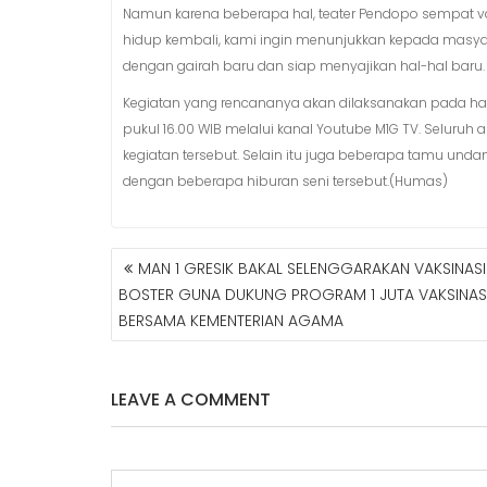
Namun karena beberapa hal, teater Pendopo sempat v
hidup kembali, kami ingin menunjukkan kepada masyar
dengan gairah baru dan siap menyajikan hal-hal baru.
Kegiatan yang rencananya akan dilaksanakan pada hari
pukul 16.00 WIB melalui kanal Youtube M1G TV. Seluruh
kegiatan tersebut. Selain itu juga beberapa tamu un
dengan beberapa hiburan seni tersebut.(Humas)
MAN 1 GRESIK BAKAL SELENGGARAKAN VAKSINASI
N
BOSTER GUNA DUKUNG PROGRAM 1 JUTA VAKSINAS
A
BERSAMA KEMENTERIAN AGAMA
V
I
G
A
LEAVE A COMMENT
S
I
P