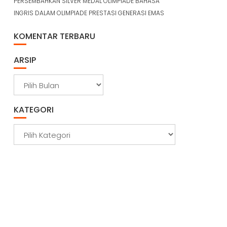
PERSEMBAHKAN SILVER MEDAL OLIMPIADE BAHASA
INGRIS DALAM OLIMPIADE PRESTASI GENERASI EMAS
KOMENTAR TERBARU
ARSIP
A
r
s
KATEGORI
i
p
K
a
t
e
g
o
r
i