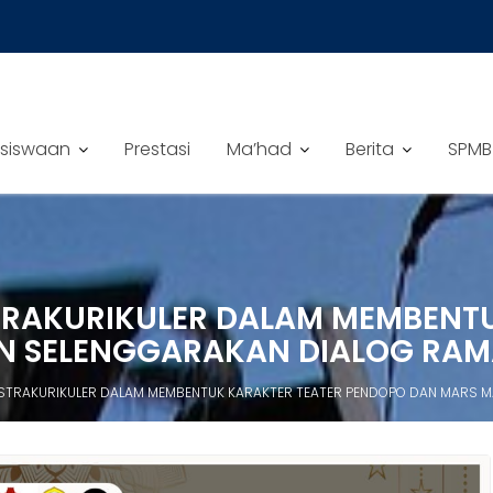
siswaan
Prestasi
Ma’had
Berita
SPMB
STRAKURIKULER DALAM MEMBENT
AN SELENGGARAKAN DIALOG RA
KSTRAKURIKULER DALAM MEMBENTUK KARAKTER TEATER PENDOPO DAN MARS M