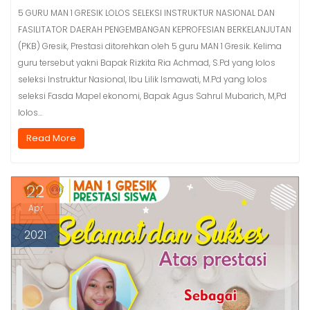
5 GURU MAN 1 GRESIK LOLOS SELEKSI INSTRUKTUR NASIONAL DAN
FASILITATOR DAERAH PENGEMBANGAN KEPROFESIAN BERKELANJUTAN
(PKB) Gresik, Prestasi ditorehkan oleh 5 guru MAN 1 Gresik. Kelima
guru tersebut yakni Bapak Rizkita Ria Achmad, S.Pd yang lolos
seleksi Instruktur Nasional, Ibu Lilik Ismawati, M.Pd yang lolos
seleksi Fasda Mapel ekonomi, Bapak Agus Sahrul Mubarich, M,Pd
lolos…
Read More
22
Apr
2021