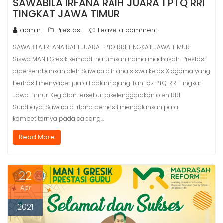
SAWABILA IRFANA RAIH JUARA 1 PTQ RRI
TINGKAT JAWA TIMUR
admin
Prestasi
Leave a comment
SAWABILA IRFANA RAIH JUARA 1 PTQ RRI TINGKAT JAWA TIMUR
Siswa MAN 1 Gresik kembali harumkan nama madrasah. Prestasi
dipersembahkan oleh Sawabila Irfana siswa kelas X agama yang
berhasil menyabet juara 1 dalam ajang Tahfidz PTQ RRI Tingkat
Jawa Timur. Kegiatan tersebut diselenggarakan oleh RRI
Surabaya. Sawabila Irfana berhasil mengalahkan para
kompetitornya pada cabang…
Read More
22
Apr
2021