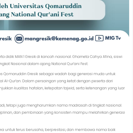
didik MAN 1 Gresik di kancah nasional. Gharne­ta Cahya Afina, siswi
ingkat Nasional dalam ajang National Qur’ani Fest.
itas Qomaruddin Gresik sebagai wadah bagi generasi muda untuk
l-Qur’an. Dalam persaingan yang ketat dengan peserta dari
kkan kualitas hafalan, ketepatan tajwid, serta ketenangan yang luar
adi, tetapi juga mengharumkan nama madrasah di tingkat nasional.
isiplinan, dan pembinaan yang konsisten mampu melahirkan generasi
swa untuk terus berusaha, berprestasi, dan membawa nama baik