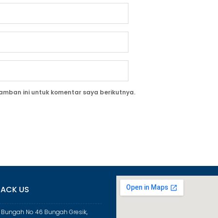
amban ini untuk komentar saya berikutnya.
ACK US
a Bungah No 46 Bungah Gresik,