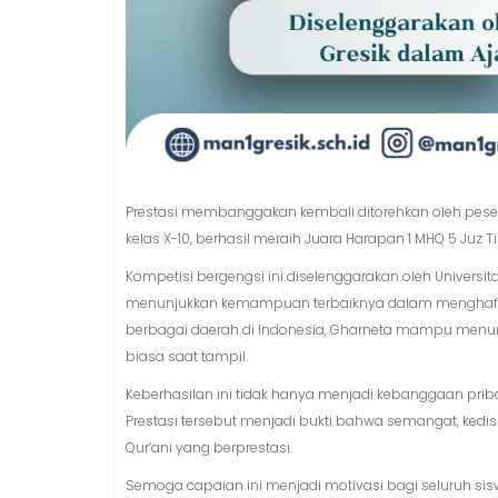
Prestasi membanggakan kembali ditorehkan oleh peserta 
kelas X-10, berhasil meraih Juara Harapan 1 MHQ 5 Juz T
Kompetisi bergengsi ini diselenggarakan oleh Univers
menunjukkan kemampuan terbaiknya dalam menghafal A
berbagai daerah di Indonesia, Gharne­ta mampu menunju
biasa saat tampil.
Keberhasilan ini tidak hanya menjadi kebanggaan prib
Prestasi tersebut menjadi bukti bahwa semangat, ked
Qur’ani yang berprestasi.
Semoga capaian ini menjadi motivasi bagi seluruh si