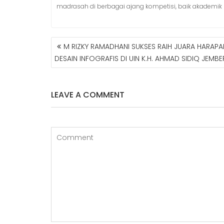
madrasah di berbagai ajang kompetisi, baik akadem
M RIZKY RAMADHANI SUKSES RAIH JUARA HARAPA
N
DESAIN INFOGRAFIS DI UIN K.H. AHMAD SIDIQ JEMBE
A
V
I
LEAVE A COMMENT
G
A
S
I
P
O
S