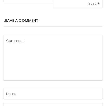
G
2026
A
S
I
LEAVE A COMMENT
P
O
S