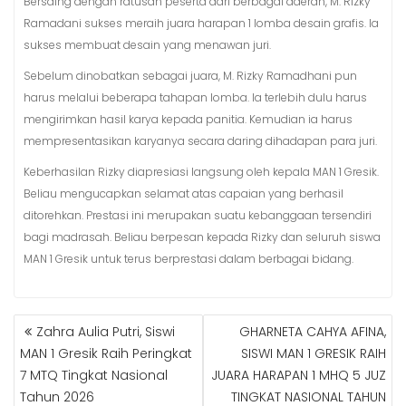
Bersaing dengan ratusan peserta dari berbagai daerah, M. Rizky
Ramadani sukses meraih juara harapan 1 lomba desain grafis. Ia
sukses membuat desain yang menawan juri.
Sebelum dinobatkan sebagai juara, M. Rizky Ramadhani pun
harus melalui beberapa tahapan lomba. Ia terlebih dulu harus
mengirimkan hasil karya kepada panitia. Kemudian ia harus
mempresentasikan karyanya secara daring dihadapan para juri.
Keberhasilan Rizky diapresiasi langsung oleh kepala MAN 1 Gresik.
Beliau mengucapkan selamat atas capaian yang berhasil
ditorehkan. Prestasi ini merupakan suatu kebanggaan tersendiri
bagi madrasah. Beliau berpesan kepada Rizky dan seluruh siswa
MAN 1 Gresik untuk terus berprestasi dalam berbagai bidang.
Zahra Aulia Putri, Siswi
GHARNETA CAHYA AFINA,
N
MAN 1 Gresik Raih Peringkat
SISWI MAN 1 GRESIK RAIH
A
7 MTQ Tingkat Nasional
JUARA HARAPAN 1 MHQ 5 JUZ
V
Tahun 2026
TINGKAT NASIONAL TAHUN
I