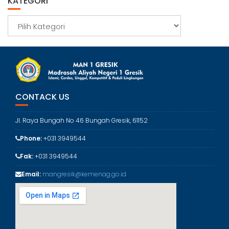
KATEGORI
i
p
K
a
t
e
g
o
r
CONTACK US
i
Jl. Raya Bungah No 46 Bungah Gresik, 61152
Phone:
+031 3949544
Fak:
+031 3949544
Email:
mangresik@kemenag.go.id