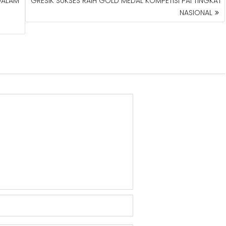
DALAM
GRESIK SUKSES RAIH GOLD MEDAL KOMPETISI PAI TINGKAT
NASIONAL