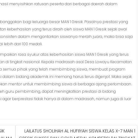
rhasil menyisihkan ratusan peserta dari berbagai daerah dalam
anggakan bagi keluarga besar MAN 1 Gresik. Pasalnya prestasi yang
tan keberhasilan yang terus diraih oleh siswa MAN 1 Gresik sejak awal
s konsisten dalam mengantarkan siswanya meraih juara, maka bisa saja
i lebih dari 100 medali.
yampaikan rasa syukur atas keberhasilan siswa MAN 1 Gresik yang terus
kan di tingkat nasional. Kepala madrasah asal Desa Lowayu Kecamatan
ada semua pihak yang telah membimbing siswa, membuat program
si dalam bidang akademik ini memang harus terus digenjot. Maka sejak
iapkan mentor untuk membimbing siswa di berbagai ajang perlombaan.
h guru pembimbing, dapat meningkatkan prestasi di bidang
i agar berprestasi tidak hanya di dalam madrasah, namun juga di luar
SIK
LAILATUS SHOLIHAH AL HUFIIYAH SISWA KELAS X-7 MAN 1