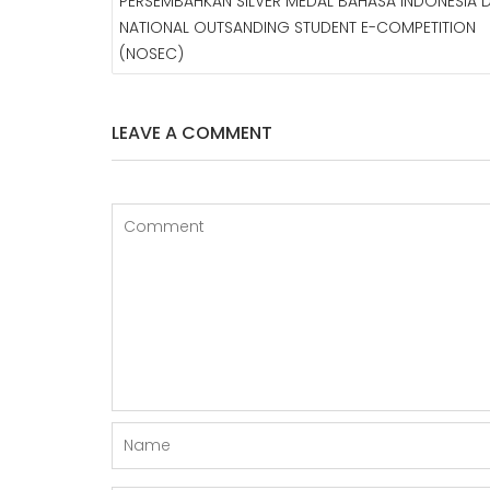
PERSEMBAHKAN SILVER MEDAL BAHASA INDONESIA 
A
NATIONAL OUTSANDING STUDENT E-COMPETITION
V
(NOSEC)
I
G
A
S
LEAVE A COMMENT
I
P
O
S