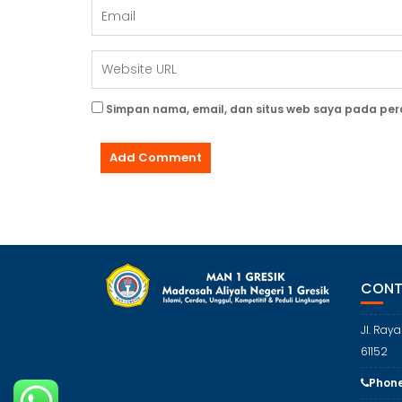
Simpan nama, email, dan situs web saya pada per
CONT
Jl. Ray
61152
Phone