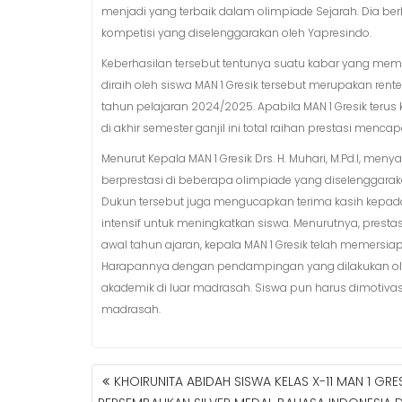
menjadi yang terbaik dalam olimpiade Sejarah. Dia be
kompetisi yang diselenggarakan oleh Yapresindo.
Keberhasilan tersebut tentunya suatu kabar yang memb
diraih oleh siswa MAN 1 Gresik tersebut merupakan rente
tahun pelajaran 2024/2025. Apabila MAN 1 Gresik teru
di akhir semester ganjil ini total raihan prestasi mencapa
Menurut Kepala MAN 1 Gresik Drs. H. Muhari, M.Pd.I, men
berprestasi di beberapa olimpiade yang diselenggara
Dukun tersebut juga mengucapkan terima kasih kep
intensif untuk meningkatkan siswa. Menurutnya, presta
awal tahun ajaran, kepala MAN 1 Gresik telah memers
Harapannya dengan pendampingan yang dilakukan ole
akademik di luar madrasah. Siswa pun harus dimotivas
madrasah.
KHOIRUNITA ABIDAH SISWA KELAS X-11 MAN 1 GRE
N