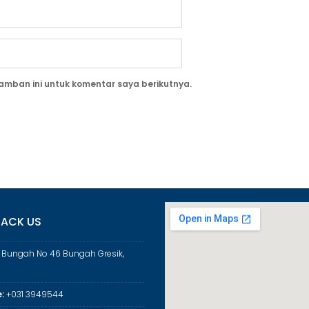
amban ini untuk komentar saya berikutnya.
ACK US
a Bungah No 46 Bungah Gresik,
:
+031 3949544