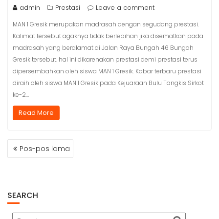
admin
Prestasi
Leave a comment
MAN 1 Gresik merupakan madrasah dengan segudang prestasi.
Kalimat tersebut agaknya tidak berlebihan jika disematkan pada
madrasah yang beralamat di Jalan Raya Bungah 46 Bungah
Gresik tersebut. hal ini dikarenakan prestasi demi prestasi terus
dipersembahkan oleh siswa MAN 1 Gresik. Kabar terbaru prestasi
diraih oleh siswa MAN 1 Gresik pada Kejuaraan Bulu Tangkis Sirkot
ke-2…
Read More
Pos-pos lama
N
A
V
I
SEARCH
G
A