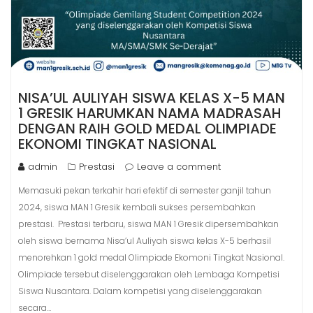
NISA’UL AULIYAH SISWA KELAS X-5 MAN
1 GRESIK HARUMKAN NAMA MADRASAH
DENGAN RAIH GOLD MEDAL OLIMPIADE
EKONOMI TINGKAT NASIONAL
admin
Prestasi
Leave a comment
Memasuki pekan terkahir hari efektif di semester ganjil tahun
2024, siswa MAN 1 Gresik kembali sukses persembahkan
prestasi. Prestasi terbaru, siswa MAN 1 Gresik dipersembahkan
oleh siswa bernama Nisa’ul Auliyah siswa kelas X-5 berhasil
menorehkan 1 gold medal Olimpiade Ekomoni Tingkat Nasional.
Olimpiade tersebut diselenggarakan oleh Lembaga Kompetisi
Siswa Nusantara. Dalam kompetisi yang diselenggarakan
secara…