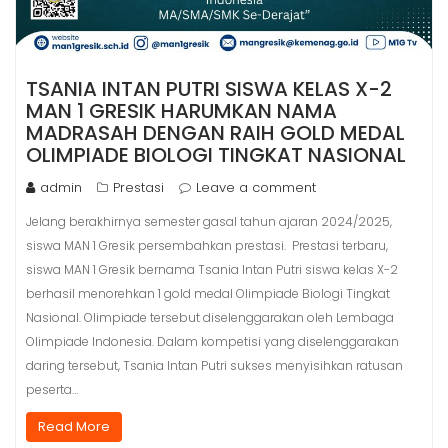
TSANIA INTAN PUTRI SISWA KELAS X-2
MAN 1 GRESIK HARUMKAN NAMA
MADRASAH DENGAN RAIH GOLD MEDAL
OLIMPIADE BIOLOGI TINGKAT NASIONAL
admin
Prestasi
Leave a comment
Jelang berakhirnya semester gasal tahun ajaran 2024/2025,
siswa MAN 1 Gresik persembahkan prestasi. Prestasi terbaru,
siswa MAN 1 Gresik bernama Tsania Intan Putri siswa kelas X-2
berhasil menorehkan 1 gold medal Olimpiade Biologi Tingkat
Nasional. Olimpiade tersebut diselenggarakan oleh Lembaga
Olimpiade Indonesia. Dalam kompetisi yang diselenggarakan
daring tersebut, Tsania Intan Putri sukses menyisihkan ratusan
peserta…
Read More