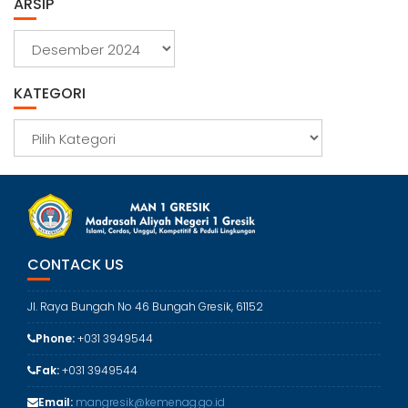
ARSIP
A
r
s
KATEGORI
i
p
K
a
t
e
g
o
r
CONTACK US
i
Jl. Raya Bungah No 46 Bungah Gresik, 61152
Phone:
+031 3949544
Fak:
+031 3949544
Email:
mangresik@kemenag.go.id