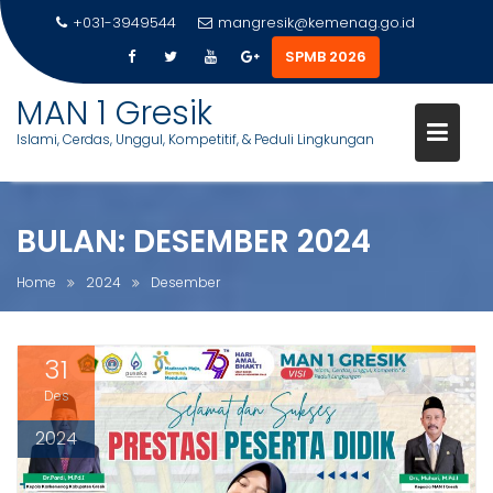
+031-3949544
mangresik@kemenag.go.id
SPMB 2026
S
MAN 1 Gresik
k
Islami, Cerdas, Unggul, Kompetitif, & Peduli Lingkungan
i
p
t
o
BULAN:
DESEMBER 2024
c
o
Home
2024
Desember
n
t
e
31
n
Des
t
2024