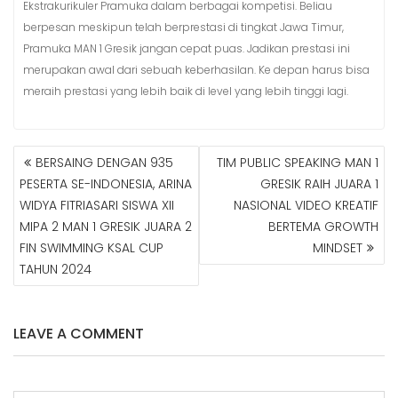
Ekstrakurikuler Pramuka dalam berbagai kompetisi. Beliau
berpesan meskipun telah berprestasi di tingkat Jawa Timur,
Pramuka MAN 1 Gresik jangan cepat puas. Jadikan prestasi ini
merupakan awal dari sebuah keberhasilan. Ke depan harus bisa
meraih prestasi yang lebih baik di level yang lebih tinggi lagi.
BERSAING DENGAN 935
TIM PUBLIC SPEAKING MAN 1
N
PESERTA SE-INDONESIA, ARINA
GRESIK RAIH JUARA 1
A
WIDYA FITRIASARI SISWA XII
NASIONAL VIDEO KREATIF
V
MIPA 2 MAN 1 GRESIK JUARA 2
BERTEMA GROWTH
I
G
FIN SWIMMING KSAL CUP
MINDSET
A
TAHUN 2024
S
I
P
LEAVE A COMMENT
O
S