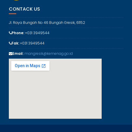
o
r
CONTACK US
i
Jl. Raya Bungah No 46 Bungah Gresik, 61152
Phone:
+031 3949544
Fak:
+031 3949544
Email:
mangresik@kemenag.go.id