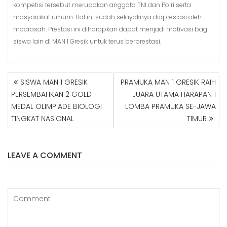
kompetisi tersebut merupakan anggota TNI dan Polri serta
masyarakat umum. Hal ini sudah selayaknya diapresiasi oleh
madrasah. Prestasi ini diharapkan dapat menjadi motivasi bagi
siswa lain di MAN 1 Gresik untuk terus berprestasi.
SISWA MAN 1 GRESIK
PRAMUKA MAN 1 GRESIK RAIH
N
PERSEMBAHKAN 2 GOLD
JUARA UTAMA HARAPAN 1
A
MEDAL OLIMPIADE BIOLOGI
LOMBA PRAMUKA SE-JAWA
V
TINGKAT NASIONAL
TIMUR
I
G
A
S
LEAVE A COMMENT
I
P
O
S