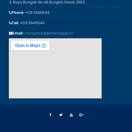
Jl. Raya Bungah No 46 Bungah Gresik, 61152
Phone:
+031 3949544
Fak:
+031 3949544
Email:
mangresik@kemenag.go.id
© Puskom MAN 1 Gresik