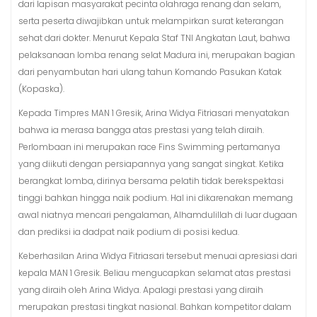
dari lapisan masyarakat pecinta olahraga renang dan selam,
serta peserta diwajibkan untuk melampirkan surat keterangan
sehat dari dokter. Menurut Kepala Staf TNI Angkatan Laut, bahwa
pelaksanaan lomba renang selat Madura ini, merupakan bagian
dari penyambutan hari ulang tahun Komando Pasukan Katak
(Kopaska).
Kepada Timpres MAN 1 Gresik, Arina Widya Fitriasari menyatakan
bahwa ia merasa bangga atas prestasi yang telah diraih.
Perlombaan ini merupakan race Fins Swimming pertamanya
yang diikuti dengan persiapannya yang sangat singkat. Ketika
berangkat lomba, dirinya bersama pelatih tidak berekspektasi
tinggi bahkan hingga naik podium. Hal ini dikarenakan memang
awal niatnya mencari pengalaman, Alhamdulillah di luar dugaan
dan prediksi ia dadpat naik podium di posisi kedua.
Keberhasilan Arina Widya Fitriasari tersebut menuai apresiasi dari
kepala MAN 1 Gresik. Beliau mengucapkan selamat atas prestasi
yang diraih oleh Arina Widya. Apalagi prestasi yang diraih
merupakan prestasi tingkat nasional. Bahkan kompetitor dalam