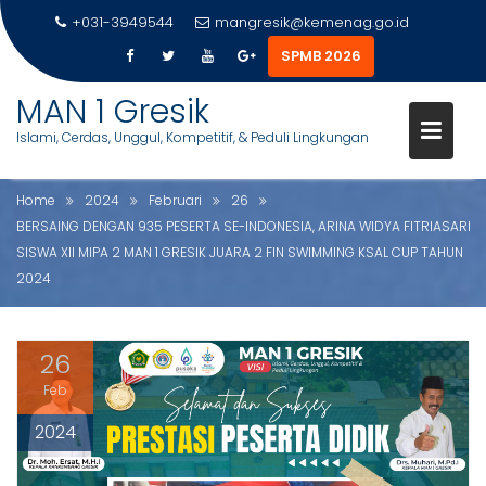
PESERTA SE-INDONESIA, ARINA
+031-3949544
mangresik@kemenag.go.id
WIDYA FITRIASARI SISWA XII
SPMB 2026
MIPA 2 MAN 1 GRESIK JUARA 2
S
MAN 1 Gresik
FIN SWIMMING KSAL CUP
k
Islami, Cerdas, Unggul, Kompetitif, & Peduli Lingkungan
i
TAHUN 2024
p
t
Home
2024
Februari
26
o
BERSAING DENGAN 935 PESERTA SE-INDONESIA, ARINA WIDYA FITRIASARI
c
SISWA XII MIPA 2 MAN 1 GRESIK JUARA 2 FIN SWIMMING KSAL CUP TAHUN
o
2024
n
t
e
26
n
Feb
t
2024