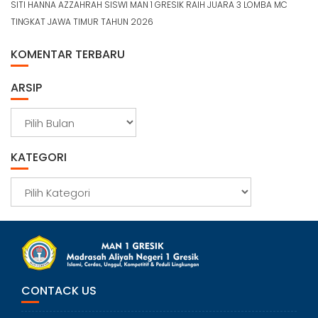
SITI HANNA AZZAHRAH SISWI MAN 1 GRESIK RAIH JUARA 3 LOMBA MC
TINGKAT JAWA TIMUR TAHUN 2026
KOMENTAR TERBARU
ARSIP
A
r
s
KATEGORI
i
p
K
a
t
e
g
o
r
CONTACK US
i