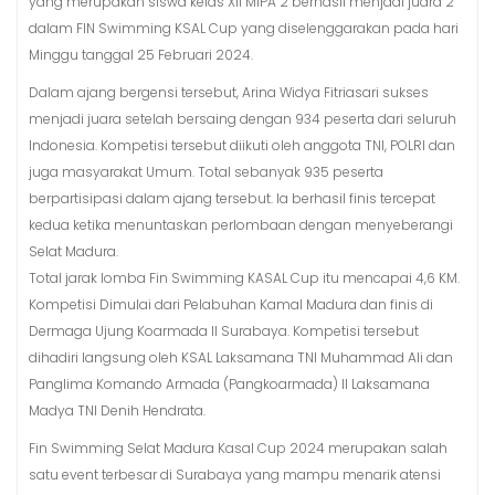
yang merupakan siswa kelas XII MIPA 2 berhasil menjadi juara 2
dalam FIN Swimming KSAL Cup yang diselenggarakan pada hari
Minggu tanggal 25 Februari 2024.
Dalam ajang bergensi tersebut, Arina Widya Fitriasari sukses
menjadi juara setelah bersaing dengan 934 peserta dari seluruh
Indonesia. Kompetisi tersebut diikuti oleh anggota TNI, POLRI dan
juga masyarakat Umum. Total sebanyak 935 peserta
berpartisipasi dalam ajang tersebut. Ia berhasil finis tercepat
kedua ketika menuntaskan perlombaan dengan menyeberangi
Selat Madura.
Total jarak lomba Fin Swimming KASAL Cup itu mencapai 4,6 KM.
Kompetisi Dimulai dari Pelabuhan Kamal Madura dan finis di
Dermaga Ujung Koarmada II Surabaya. Kompetisi tersebut
dihadiri langsung oleh KSAL Laksamana TNI Muhammad Ali dan
Panglima Komando Armada (Pangkoarmada) II Laksamana
Madya TNI Denih Hendrata.
Fin Swimming Selat Madura Kasal Cup 2024 merupakan salah
satu event terbesar di Surabaya yang mampu menarik atensi