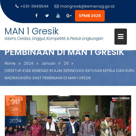
+031-3949544
mangresik@kemenag.go.id
DIREKTUR KSKK KEMENAG RI
SPMB 2026
AJAK BERINOVASI RATUSAN
S
MAN 1 Gresik
KEPALA DAN GURU
k
Islami, Cerdas, Unggul, Kompetitif, & Peduli Lingkungan
MADRASAH/RA SAAT
i
p
PEMBINAAN DI MAN 1 GRESIK
t
o
Home
2024
Januari
29
c
DIREKTUR KSKK KEMENAG RI AJAK BERINOVASI RATUSAN KEPALA DAN GURU
o
MADRASAH/RA SAAT PEMBINAAN DI MAN 1 GRESIK
n
t
e
29
n
Jan
t
2024