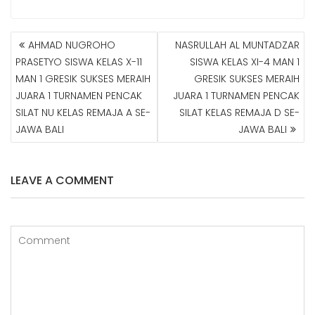
AHMAD NUGROHO
NASRULLAH AL MUNTADZAR
N
PRASETYO SISWA KELAS X-11
SISWA KELAS XI-4 MAN 1
A
MAN 1 GRESIK SUKSES MERAIH
GRESIK SUKSES MERAIH
V
JUARA 1 TURNAMEN PENCAK
JUARA 1 TURNAMEN PENCAK
I
G
SILAT NU KELAS REMAJA A SE-
SILAT KELAS REMAJA D SE-
A
JAWA BALI
JAWA BALI
S
I
P
LEAVE A COMMENT
O
S