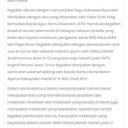
MAN 1 Gresik.
Kegiatan dibuka dengan menyanyikan lagu Indonesia Raya dan
dilanjutkan dengan doa yang dibacakan oleh Ustaz Solih, M.Ag.
Kemudian Bapak Agus Sahrul Mubarich, M.Pd. membuka kegiatan
tersebut secara seremonial di hadapan ratusan peserta yang
terdiri atas kepala madrasah, pengawas, ketua KKM, Ketua KKRA
dan Pagar Nusa. Kegiatan dilanjutkan dengan pemabacaan ayat
suci AL Qur’an dan salawat mahalul qiyam oleh Safira Zalianti
Azzahra siswa kelas XI-12 yang baru saja meraih juara 1 MTQ
tingkat Provinsi Jawa Timur. Kegiatan dilanjutkan dengan
sambutan selamat datang oleh Kepala Kantor Kementerian
Agama Kabupaten Gresik Dr. H. Moh. Ersat, M.H.I.
Dalam sambutannya, beliau menyampaikan bahwa Gresik
merupakan kota yang memiliki banyak pesantren dan
madrasah. Pesantren dan madrasah yang berada di Gresik juga
merupakan madrasah yang berprestasi. Seperti tuan rumah
kegiatan pembinaan hari ini, merupakan madrasah yang
beprestasi dalam inovasi. MAN 1 Gresik pernah meraih juara 2