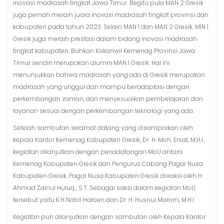
inovasi madrasah tingkat Jawa Timur. Begitu pula MAN 2 Gresik
juga pernah meraih juara inovasi madrasah tingkat provinsi dan
kabupaten pada tahun 2023. Selain MAN 1 dan MAN 2 Gresik. MIN 1
Gresik juga meraih prestasi dalam bidang inovasi madrasah
tingkat kabupaten. Bahkan Kakanwil Kemenag Provinsi Jawa
Timur sendiri merupakan alumni MAN 1 Gresik. Hal ini
menunjukkan bahwa madrasah yang ada di Gresik merupakan
madrasah yang unggul dan mampu beradaptasi dengan
perkembangan zaman, dan menyesuaikan pembelajaran dan
layanan sesuai dengan perkembangan teknologi yang ada.
Setelah sambutan selamat datang yang disampaikan oleh
kepala Kantor Kemenag Kabupaten Gresik, Dr. H. Moh. Ersat, M.H.I.,
kegiatan dilanjutkan dengan penadatangan MoU antara
Kemenag Kabupaten Gresik dan Pengurus Cabang Pagar Nusa
Kabupaten Gresik. Pagar Nusa Kabupaten Gresik diwakili oleh H.
Ahmad Zainul Huluq , S.T. Sebagai saksi dalam kegiatan MoU
tersebut yaitu K.H Nabil Haroen dan Dr. H. Husnul Marom, M.H.I.
Kegiatan pun dilanjutkan dengan sambutan oleh Kepala Kantor