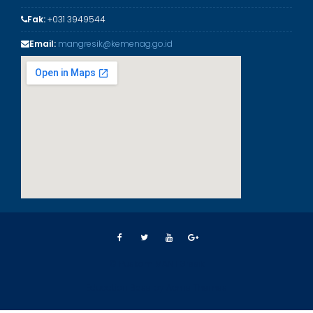
Fak:
+031 3949544
Email:
mangresik@kemenag.go.id
© Puskom MAN 1 Gresik
Education Base by
Acme Themes