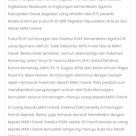
Digitalisasi Madrasah di lingkungan Kementerian Agama
Kabupaten Gresik. Kegiatan yang dihadiri oleh 570 peserta
tersebut dimulai pukul 15.30 WIB. Kegiatan dipusatkan di Aula Ulul
Albab MAN 1 Gresik.
Pukul 15.00 rombongan dari Direktur KSKK Kementerian Agama RI
yang dipimpin oleh Dr. Sidik Sidiyanto, M.Pd mulai tiba di MAN 1
Gresik. Beliau tidak sendirian, namun didampingi oleh Kakanwil
Kemenag Jawa Timur Dr. Husnul Marom, M.H.I, Kabid Pendma
Kanwil Kemenag Jatim, Dr. H. Sugiyo, M.Pd, dan Ketua Umum Pagar
Nusa K.H. Nabil Haroen. Rombongan disambut dengan banjari
sejak memasuki halaman depan MAN 1 Gresik. Para pejabat pun
mendapatkan pengalungan sorban dari Duta Mansagres.
Kemudian seluruh rombongan menuju ruang kepala MAN 1 Gresik.
Di ruang Kepala MAN 1 Gresik, Direktur KSKK beserta rombongan
transit sejenak. Beliau juga tampak sempat berinteraksi dengan
kepala MAN 1 Gresik. Direktur KSKK sekitar 30 menit berada di ruang
kepala MAN 1 Gresik kemudian langsung menuju Aula Ulul Albab