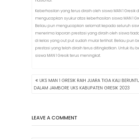
nasional.
Keberhasilan yang terus diraih oleh siswa MAN 1 Gresik di
mengucapkan syukur atas keberhasilan siswa MAN 1 Gre
Beliau pun mengucapkan selamat kepada seluruh siswa 
menerima laporan prestasi yang diraih oleh siswa tiada
di kelas yang out put sudah mulai terlihat. Beliau pun 
prestasi yang telah diraih terus ditingkatkan. Untuk i
siswa MAN 1 Gresik terus meningkat.
UKS MAN 1 GRESIK RAIH JUARA TIGA KALI BERUNT
N
DALAM JAMBORE UKS KABUPATEN GRESIK 2023
A
V
I
G
A
LEAVE A COMMENT
S
I
P