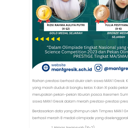
Raihan prestasi berhasil diukir oleh siswa MAN 1 Gresik
yang masih duduk di bangku kelas X dan XI pada pekan
merupakan pekan-pekan liburan pasca Asesmen Sumatif
siswa MAN 1 Gresik dalam meraih prestasi-prestasi prest
Berdasarkan data yang dhimpun oleh Timpres MAN 1 Gre
berhasil meraih 8 medali olimpiade yang diselenggarak
Himas Irwansyah (XI-2)