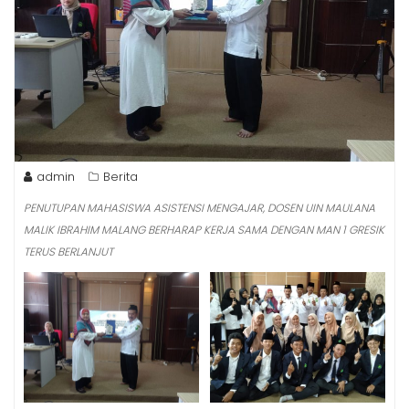
admin
Berita
PENUTUPAN MAHASISWA ASISTENSI MENGAJAR, DOSEN UIN MAULANA
MALIK IBRAHIM MALANG BERHARAP KERJA SAMA DENGAN MAN 1 GRESIK
TERUS BERLANJUT