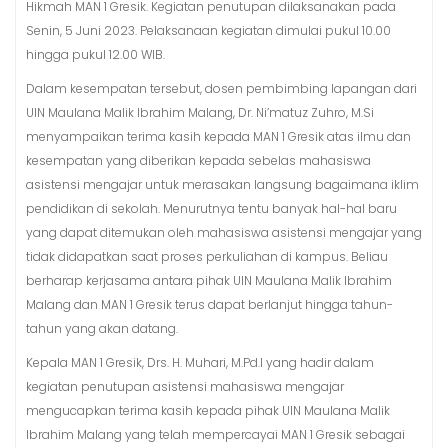
Hikmah MAN 1 Gresik. Kegiatan penutupan dilaksanakan pada
Senin, 5 Juni 2023. Pelaksanaan kegiatan dimulai pukul 10.00
hingga pukul 12.00 WIB.
Dalam kesempatan tersebut, dosen pembimbing lapangan dari
UIN Maulana Malik Ibrahim Malang, Dr. Ni’matuz Zuhro, M.Si
menyampaikan terima kasih kepada MAN 1 Gresik atas ilmu dan
kesempatan yang diberikan kepada sebelas mahasiswa
asistensi mengajar untuk merasakan langsung bagaimana iklim
pendidikan di sekolah. Menurutnya tentu banyak hal-hal baru
yang dapat ditemukan oleh mahasiswa asistensi mengajar yang
tidak didapatkan saat proses perkuliahan di kampus. Beliau
berharap kerjasama antara pihak UIN Maulana Malik Ibrahim
Malang dan MAN 1 Gresik terus dapat berlanjut hingga tahun-
tahun yang akan datang.
Kepala MAN 1 Gresik, Drs. H. Muhari, M.Pd.I yang hadir dalam
kegiatan penutupan asistensi mahasiswa mengajar
mengucapkan terima kasih kepada pihak UIN Maulana Malik
Ibrahim Malang yang telah mempercayai MAN 1 Gresik sebagai