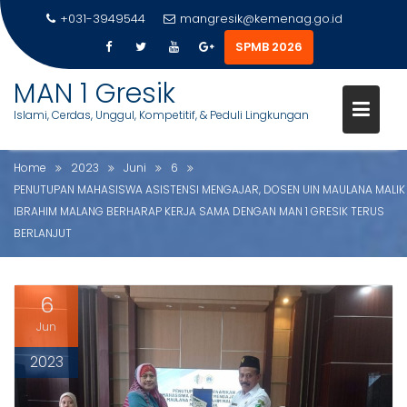
ASISTENSI MENGAJAR, DOSEN
+031-3949544
mangresik@kemenag.go.id
UIN MAULANA MALIK IBRAHIM
SPMB 2026
MALANG BERHARAP KERJA
S
MAN 1 Gresik
SAMA DENGAN MAN 1 GRESIK
k
Islami, Cerdas, Unggul, Kompetitif, & Peduli Lingkungan
i
TERUS BERLANJUT
p
t
Home
2023
Juni
6
o
PENUTUPAN MAHASISWA ASISTENSI MENGAJAR, DOSEN UIN MAULANA MALIK
c
IBRAHIM MALANG BERHARAP KERJA SAMA DENGAN MAN 1 GRESIK TERUS
o
BERLANJUT
n
t
e
6
n
Jun
t
2023