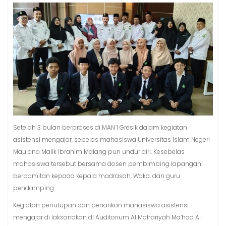
Setelah 3 bulan berproses di MAN 1 Gresik dalam kegiatan
asistensi mengajar, sebelas mahasiswa Universitas Islam Negeri
Maulana Malik Ibrahim Malang pun undur diri. Kesebelas
mahasiswa tersebut bersama dosen pembimbing lapangan
berpamitan kepada kepala madrasah, Waka, dan guru
pendamping.
Kegiatan penutupan dan penarikan mahasiswa asistensi
mengajar di laksanakan di Auditorium Al Mahariyah Ma’had Al