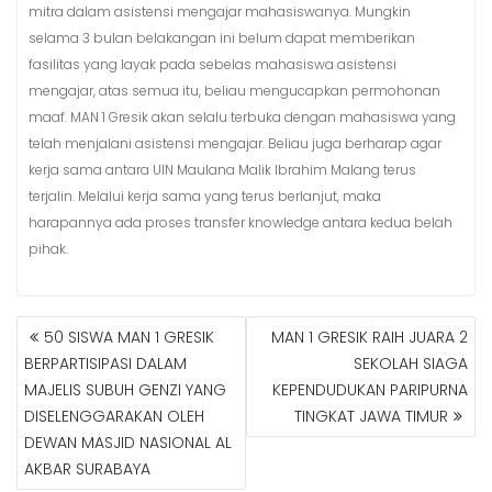
mitra dalam asistensi mengajar mahasiswanya. Mungkin
selama 3 bulan belakangan ini belum dapat memberikan
fasilitas yang layak pada sebelas mahasiswa asistensi
mengajar, atas semua itu, beliau mengucapkan permohonan
maaf. MAN 1 Gresik akan selalu terbuka dengan mahasiswa yang
telah menjalani asistensi mengajar. Beliau juga berharap agar
kerja sama antara UIN Maulana Malik Ibrahim Malang terus
terjalin. Melalui kerja sama yang terus berlanjut, maka
harapannya ada proses transfer knowledge antara kedua belah
pihak.
50 SISWA MAN 1 GRESIK
MAN 1 GRESIK RAIH JUARA 2
N
BERPARTISIPASI DALAM
SEKOLAH SIAGA
A
MAJELIS SUBUH GENZI YANG
KEPENDUDUKAN PARIPURNA
V
DISELENGGARAKAN OLEH
TINGKAT JAWA TIMUR
I
G
DEWAN MASJID NASIONAL AL
A
AKBAR SURABAYA