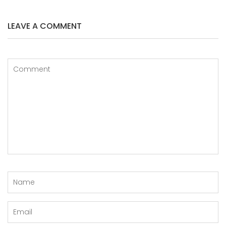
S
I
P
LEAVE A COMMENT
O
S