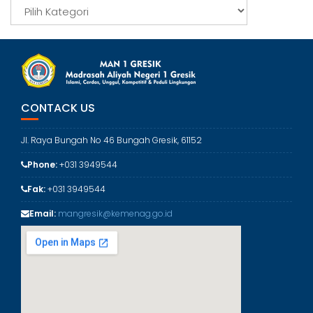
p
K
a
t
e
g
o
r
CONTACK US
i
Jl. Raya Bungah No 46 Bungah Gresik, 61152
Phone:
+031 3949544
Fak:
+031 3949544
Email:
mangresik@kemenag.go.id