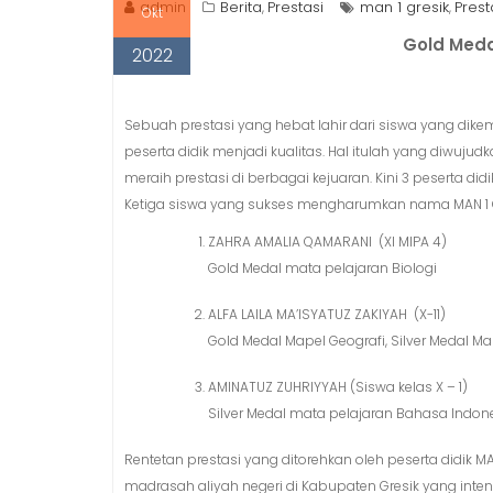
n
admin
Berita
Prestasi
man 1 gresik
Prest
,
,
Okt
t
Gold Meda
2022
Sebuah prestasi yang hebat lahir dari siswa yang 
peserta didik menjadi kualitas. Hal itulah yang diwujud
meraih prestasi di berbagai kejuaran. Kini 3 peserta d
Ketiga siswa yang sukses mengharumkan nama MAN 1 Gr
ZAHRA AMALIA QAMARANI (XI MIPA 4)
Gold Medal mata pelajaran Biologi
ALFA LAILA MA’ISYATUZ ZAKIYAH (X-11)
Gold Medal Mapel Geografi, Silver Medal M
AMINATUZ ZUHRIYYAH (Siswa kelas X – 1)
Silver Medal mata pelajaran Bahasa Indo
Rentetan prestasi yang ditorehkan oleh peserta didik 
madrasah aliyah negeri di Kabupaten Gresik yang inte