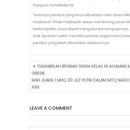
maupun nonakademik.
Tentunya prestasi yang terus ditorehkan oleh siswa MAN
madrasah. Pihak madrasah selalu mendorong siswa MAN 1
berkompetisi siswa dapat mengukur kemampuannya, s
baik. Apabila sudah memiliki prestasi, bagaimana bisa
prestasi yang telah ditorehkan sebelumnya.
TSAWABILAH IRFANAH SISWA KELAS XII AGAMAN 
N
GRESIK
A
RAIH JUARA 1 MHQ 30 JUZ PUTRI DALAM MTQ NASI
V
XXIX
I
G
A
S
LEAVE A COMMENT
I
P
O