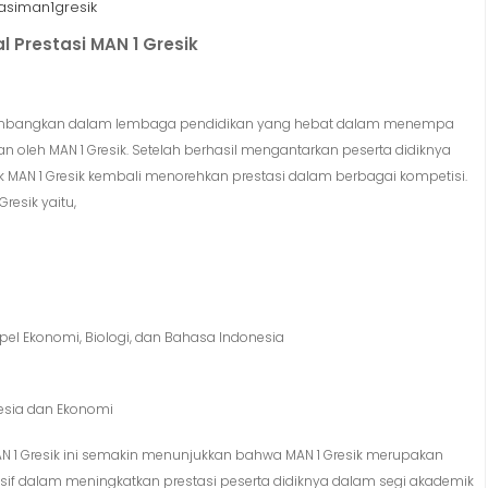
asiman1gresik
l Prestasi MAN 1 Gresik
dikembangkan dalam lembaga pendidikan yang hebat dalam menempa
kan oleh MAN 1 Gresik. Setelah berhasil mengantarkan peserta didiknya
idik MAN 1 Gresik kembali menorehkan prestasi dalam berbagai kompetisi.
esik yaitu,
apel Ekonomi, Biologi, dan Bahasa Indonesia
nesia dan Ekonomi
MAN 1 Gresik ini semakin menunjukkan bahwa MAN 1 Gresik merupakan
nsif dalam meningkatkan prestasi peserta didiknya dalam segi akademik