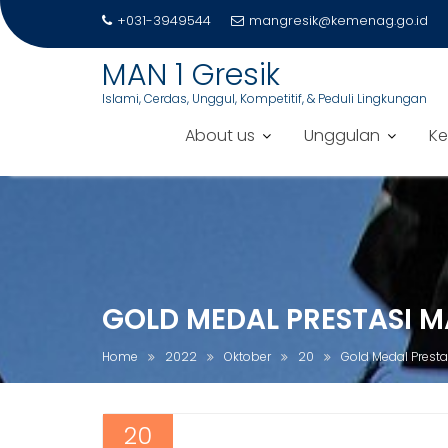
+031-3949544
mangresik@kemenag.go.id
MAN 1 Gresik
Islami, Cerdas, Unggul, Kompetitif, & Peduli Lingkungan
About us
Unggulan
Ke
S
k
i
p
t
o
GOLD MEDAL PRESTASI M
c
o
Home
2022
Oktober
20
Gold Medal Presta
n
t
e
20