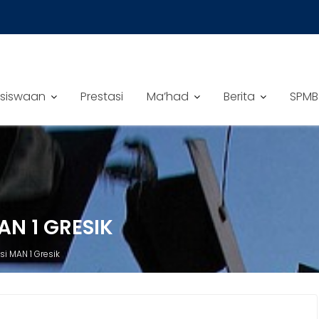
siswaan
Prestasi
Ma’had
Berita
SPMB
AN 1 GRESIK
si MAN 1 Gresik