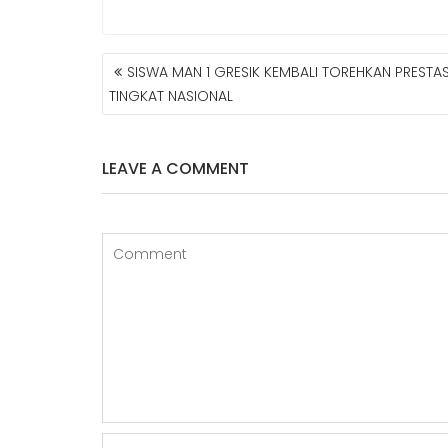
SISWA MAN 1 GRESIK KEMBALI TOREHKAN PRESTAS
N
TINGKAT NASIONAL
A
V
I
LEAVE A COMMENT
G
A
S
I
P
O
S