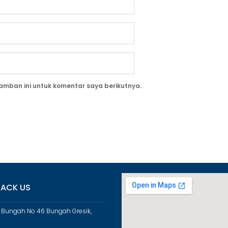
amban ini untuk komentar saya berikutnya.
ACK US
a Bungah No 46 Bungah Gresik,