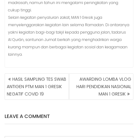
madrasah, namun tahun ini mengalami peningkatan yang
cukup tinggi.
Selain kegiatan penyaluran zakat, MAN 1 Gresik juga
menyelenggarakan kegiatan lain selama Ramadan. Di antaranya
yakni kegiatan bagi-bagi takjil kepada pengguna jalan, tadarus
Al Qurán, santunan Jumat berkah yang menghadrikan warga
kurang mampun dan berbagai kegiatan sosial dan keagamaan
lainnya.
HASIL SAMPLING TES SWAB
AWARDING LOMBA VLOG
N
ANTIGEN PTM MAN 1 GRESIK
HARI PENDIDIKAN NASIONAL
A
NEGATIF COVID 19
MAN 1 GRESIK
V
I
G
A
LEAVE A COMMENT
S
I
P