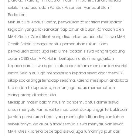
piatu dan kurang mmapu, GTT dan PTT, panti asuhan, Musala
sekitar madrasah, dan Pondok Pesantren Manbaul Ulum
Bedanten.
Menurut Drs. Abdus Salam, penyaluran zakat fitrah merupakan
kegiatan yang dilaksanakan tiap tahun di bulan Ramadan oleh
MAN 1 Gresik. Zakat fitrah yang disalurkan berasal dari siswa MAN 1
Gresik. Selain sebagai bentuk pemenuhan rukun Islam,
penyaluran zakat juga selalu melibatkan siswa yang tergabung
dalam OSIS dan MPK. Hal ini bertujuan untuk mengajarkan
kepada para siswa agar selalu sadar dalam menjalankan syariat
Islam. Selain itu juga mengajarkan kepada siswa agar memiliki
sikap social tinggi terhadap sesama. Karena meskipun andaikata
kita sudah hidup cukup, namun juga harus memerhatikan
orang-orang di sekitar kita.
Meskipun masih dalam musim pandemi, antusiasme siswa
untuk menyalurkan zakat ke madrasah cukup tinggi. Terbukti dari
jumlah penyaluran beras yang meningkat dibandingkan tahun
sebelumnya. Walaupun tidak semua siswa menyalurkan lewat
MAN 1 Gresik karena beberapa siswa juga rumahnya jauh dari