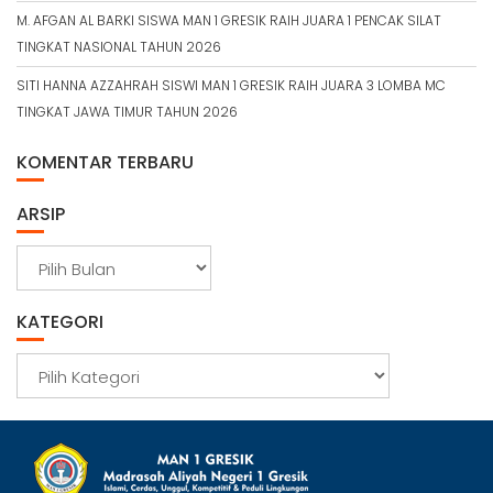
M. AFGAN AL BARKI SISWA MAN 1 GRESIK RAIH JUARA 1 PENCAK SILAT
TINGKAT NASIONAL TAHUN 2026
SITI HANNA AZZAHRAH SISWI MAN 1 GRESIK RAIH JUARA 3 LOMBA MC
TINGKAT JAWA TIMUR TAHUN 2026
KOMENTAR TERBARU
ARSIP
A
r
s
KATEGORI
i
p
K
a
t
e
g