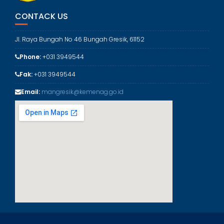
o
r
CONTACK US
i
Jl. Raya Bungah No 46 Bungah Gresik, 61152
Phone:
+031 3949544
Fak:
+031 3949544
Email:
mangresik@kemenag.go.id