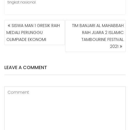
tingkat nasional.
SISWA MAN 1 GRESIK RAIH
TIM BANJARI AL MAHABBAH
N
MEDALI PERUNGGU
RAIH JUARA 2 ISLAMIC
A
OLIMPIADE EKONOMI
TAMBOURINE FESTIVAL
V
2021
I
G
A
S
LEAVE A COMMENT
I
P
O
S