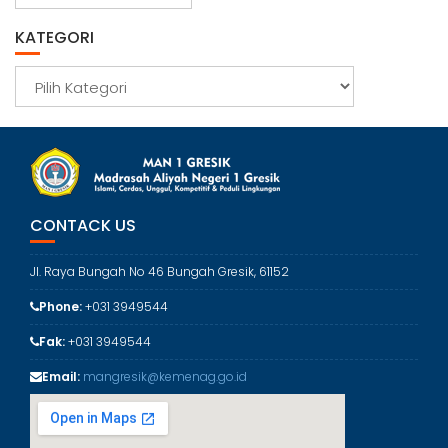
r
s
KATEGORI
i
p
K
a
t
e
g
o
r
CONTACK US
i
Jl. Raya Bungah No 46 Bungah Gresik, 61152
Phone:
+031 3949544
Fak:
+031 3949544
Email:
mangresik@kemenag.go.id