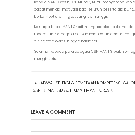
Kepala MAN 1 Gresik, Dr.H.Muhari, M.Pd.I menyampaikan a
dapat menjadi motivasi bagi seluruh peserta didik u
berkompetisi di tingkat yang lebih tinggi.
Keluarga besar MAN 1 Gresik mengucapkan selamat d
madrasah. Semoga diberikan kelancaran dalam mengha
di tingkat provinsi hingga nasional.
Selamat kepada para delegasi OSN MAN 1 Gresik. Semoga 
menginspirasi.
JADWAL SELEKSI & PEMETAAN KOMPETENSI CALO
N
SANTRI MA’HAD AL HIKMAH MAN 1 GRESIK
A
V
I
LEAVE A COMMENT
G
A
S
I