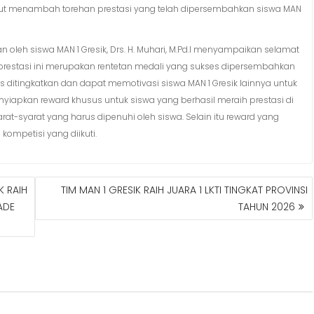
sebut menambah torehan prestasi yang telah dipersembahkan siswa MAN
oleh siswa MAN 1 Gresik, Drs. H. Muhari, M.Pd.I menyampaikan selamat
estasi ini merupakan rentetan medali yang sukses dipersembahkan
erus ditingkatkan dan dapat memotivasi siswa MAN 1 Gresik lainnya untuk
nyiapkan reward khusus untuk siswa yang berhasil meraih prestasi di
rat-syarat yang harus dipenuhi oleh siswa. Selain itu reward yang
 kompetisi yang diikuti.
K RAIH
TIM MAN 1 GRESIK RAIH JUARA 1 LKTI TINGKAT PROVINSI
ADE
TAHUN 2026