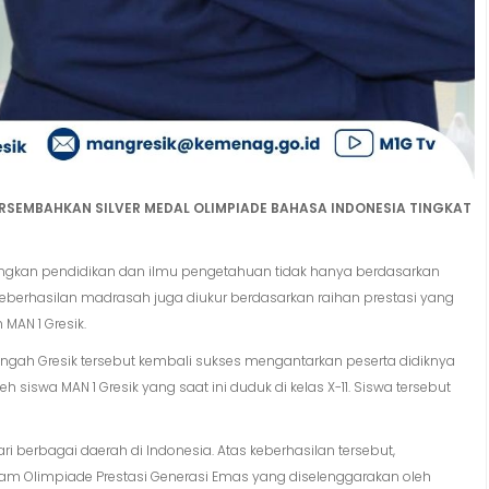
PERSEMBAHKAN SILVER MEDAL OLIMPIADE BAHASA INDONESIA TINGKAT
kan pendidikan dan ilmu pengetahuan tidak hanya berdasarkan
Keberhasilan madrasah juga diukur berdasarkan raihan prestasi yang
 MAN 1 Gresik.
gah Gresik tersebut kembali sukses mengantarkan peserta didiknya
eh siswa MAN 1 Gresik yang saat ini duduk di kelas X-11. Siswa tersebut
ri berbagai daerah di Indonesia. Atas keberhasilan tersebut,
am Olimpiade Prestasi Generasi Emas yang diselenggarakan oleh