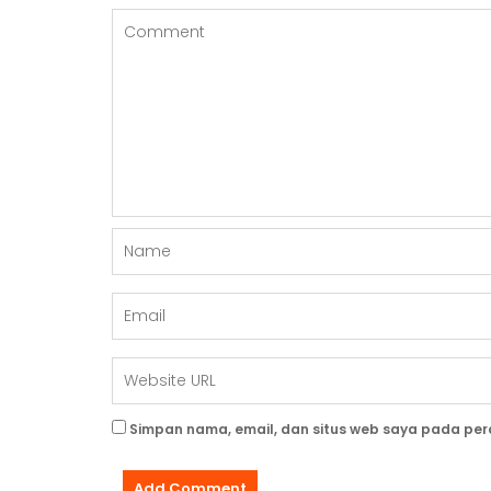
P
O
S
Simpan nama, email, dan situs web saya pada per