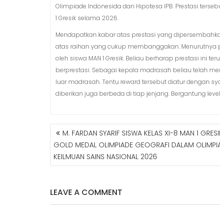
Olimpiade Indonesida dan Hipotesa IPB. Prestasi ter
1 Gresik selama 2026.
Mendapatkan kabar atas prestasi yang dipersembahkan 
atas raihan yang cukup membanggakan. Menurutnya pr
oleh siswa MAN 1 Gresik. Beliau berharap prestasi ini t
berprestasi. Sebagai kepala madrasah beliau telah me
luar madrasah. Tentu reward tersebut diatur dengan sya
diberikan juga berbeda di tiap jenjang. Bergantung level
M. FARDAN SYARIF SISWA KELAS XI-8 MAN 1 GRESI
N
GOLD MEDAL OLIMPIADE GEOGRAFI DALAM OLIMPI
A
KEILMUAN SAINS NASIONAL 2026
V
I
G
A
LEAVE A COMMENT
S
I