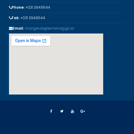
Phone:
+031 3949544
Fak:
+031 3949544
Email:
mangresik@kemenag.go.id
© Puskom MAN 1 Gresik
Education Base by
Acme Themes