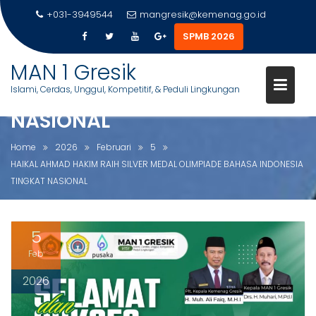
+031-3949544
mangresik@kemenag.go.id
SPMB 2026
HAIKAL AHMAD HAKIM RAIH
S
MAN 1 Gresik
SILVER MEDAL OLIMPIADE
k
Islami, Cerdas, Unggul, Kompetitif, & Peduli Lingkungan
BAHASA INDONESIA TINGKAT
i
p
NASIONAL
t
o
Home
2026
Februari
5
c
HAIKAL AHMAD HAKIM RAIH SILVER MEDAL OLIMPIADE BAHASA INDONESIA
o
TINGKAT NASIONAL
n
t
e
5
n
Feb
t
2026