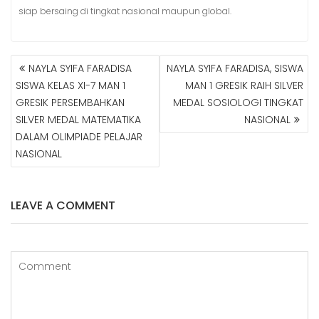
siap bersaing di tingkat nasional maupun global.
NAYLA SYIFA FARADISA
NAYLA SYIFA FARADISA, SISWA
N
SISWA KELAS XI-7 MAN 1
MAN 1 GRESIK RAIH SILVER
A
GRESIK PERSEMBAHKAN
MEDAL SOSIOLOGI TINGKAT
V
SILVER MEDAL MATEMATIKA
NASIONAL
I
G
DALAM OLIMPIADE PELAJAR
A
NASIONAL
S
I
P
LEAVE A COMMENT
O
S