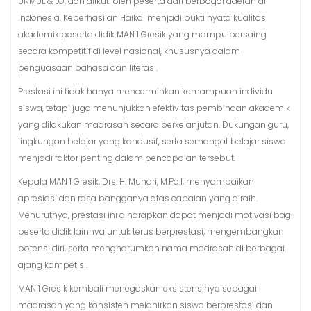
UNMUL & LO, dan diikuti oleh peserta dari berbagai daerah di
Indonesia. Keberhasilan Haikal menjadi bukti nyata kualitas
akademik peserta didik MAN 1 Gresik yang mampu bersaing
secara kompetitif di level nasional, khususnya dalam
penguasaan bahasa dan literasi.
Prestasi ini tidak hanya mencerminkan kemampuan individu
siswa, tetapi juga menunjukkan efektivitas pembinaan akademik
yang dilakukan madrasah secara berkelanjutan. Dukungan guru,
lingkungan belajar yang kondusif, serta semangat belajar siswa
menjadi faktor penting dalam pencapaian tersebut.
Kepala MAN 1 Gresik, Drs. H. Muhari, M.Pd.I, menyampaikan
apresiasi dan rasa bangganya atas capaian yang diraih.
Menurutnya, prestasi ini diharapkan dapat menjadi motivasi bagi
peserta didik lainnya untuk terus berprestasi, mengembangkan
potensi diri, serta mengharumkan nama madrasah di berbagai
ajang kompetisi.
MAN 1 Gresik kembali menegaskan eksistensinya sebagai
madrasah yang konsisten melahirkan siswa berprestasi dan