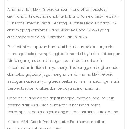
Alhamdulillah. MAN 1 Gresik kembali menorehkan prestasi
gemilang di tingkat nasional. Nayla Diana Kamela, siswi kelas XI-
10, berhasil meraih Medali Perunggu (Bronze Medal) bidang PKN
dalam ajang Kompetisi Sains Siswa Nasional (KSSN) yang
diselenggarakan oleh Puskasnas Tahun 2026.
Prestasi ini merupakan buah dari kerja keras, ketekunan, serta
semangat belajar yang tinggi dari ananda Nayla, disertai dengan
bimbingan guru dan dukungan penuh dari madrasah.
Keberhasilan ini tidak hanya menjadi kebanggaan bagi ananda
dan keluarga, tetapi juga mengharumkan nama MAN 1 Gresik
sebagai madrasah yang terus berkomitmen mencetak generasi
berprestasi, berkarakter, dan berdaya saing nasional.
Capaian ini diharapkan dapat menjadi motivasi bagi seluruh
peserta didik MAN 1 Gresik untuk terus berusaha, berani
berkompetisi, dan mengembangkan potensi diri secara optimal.
Kepala MAN 1 Gresik, Drs. H. Muhari, M.Pd.I, menyampaikan
apresiasi dan kebanggaannya: