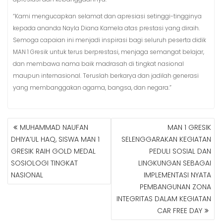
“Kami mengucapkan selamat dan apresiasi setinggi-tingginya
kepada ananda Nayla Diana Kamela atas prestasi yang diraih.
Semoga capaian ini menjadi inspirasi bagi seluruh peserta didik
MAN 1 Gresik untuk terus berprestasi, menjaga semangat belajar,
dan membawa nama baik madrasah di tingkat nasional
maupun internasional. Teruslah berkarya dan jadilah generasi
yang membanggakan agama, bangsa, dan negara.”
MUHAMMAD NAUFAN
MAN 1 GRESIK
N
DHIYA’UL HAQ, SISWA MAN 1
SELENGGARAKAN KEGIATAN
A
GRESIK RAIH GOLD MEDAL
PEDULI SOSIAL DAN
V
SOSIOLOGI TINGKAT
LINGKUNGAN SEBAGAI
I
G
NASIONAL
IMPLEMENTASI NYATA
A
PEMBANGUNAN ZONA
S
INTEGRITAS DALAM KEGIATAN
I
CAR FREE DAY
P