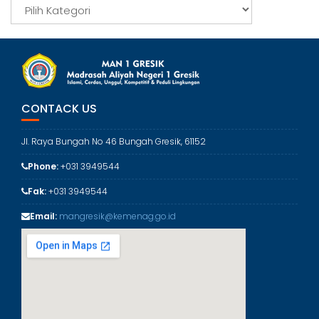
p
K
a
t
e
g
o
r
CONTACK US
i
Jl. Raya Bungah No 46 Bungah Gresik, 61152
Phone:
+031 3949544
Fak:
+031 3949544
Email:
mangresik@kemenag.go.id