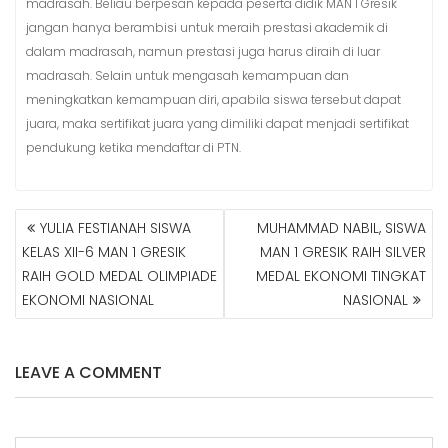
madrasah. Beliau berpesan kepada peserta didik MAN 1 Gresik
jangan hanya berambisi untuk meraih prestasi akademik di
dalam madrasah, namun prestasi juga harus diraih di luar
madrasah. Selain untuk mengasah kemampuan dan
meningkatkan kemampuan diri, apabila siswa tersebut dapat
juara, maka sertifikat juara yang dimiliki dapat menjadi sertifikat
pendukung ketika mendaftar di PTN.
YULIA FESTIANAH SISWA
MUHAMMAD NABIL, SISWA
N
KELAS XII-6 MAN 1 GRESIK
MAN 1 GRESIK RAIH SILVER
A
RAIH GOLD MEDAL OLIMPIADE
MEDAL EKONOMI TINGKAT
V
EKONOMI NASIONAL
NASIONAL
I
G
A
S
LEAVE A COMMENT
I
P
O