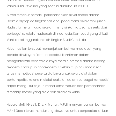
Vania Julia Revalina yang saat ini duduk di kelas XI-11.
Siswa tersebut berhasil persembahkan silver medal dalam
Islamic Olympiad tingkat nasional pada mata pelajaran Qur’an
Hadist. Ia meraih juara setelah menyisihkan ratusan peserta dari
berbagai sekolah/madrasah di Indonesia. Kompetisi yang diikuti
Vania diselenggarakan oleh Lingkar Studi Cendekia.
Keberhasilan tersebut menunjukkan bahwa madrasah yang
berada di wilayah Pantura tersebut komitmen dalam
mengantarkan peserta didiknya meraih prestasi dalam bidang
akademik maupun nonakademik. Selain itu pihak madrasah
terus memotivasi peserta didiknya untuk selalu giat dalam
berkompetisi, karena melalui keaktifan dalam berbagai kompetisi
dapat mengukur sejauh mana kemampuan dan pemahaman
terhadap materi yang diajarkan di dalam kelas.
Kepala MAN 1 Gresik, Drs. H. Muhari, M.Pd.I menyampaikan bahwa
MAN 1 Gresik terus mendukung siswanya untuk berprestasi di luar