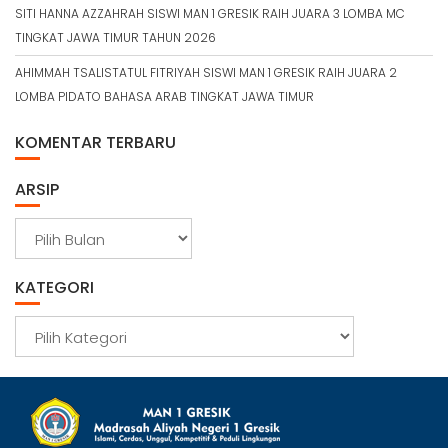
SITI HANNA AZZAHRAH SISWI MAN 1 GRESIK RAIH JUARA 3 LOMBA MC
TINGKAT JAWA TIMUR TAHUN 2026
AHIMMAH TSALISTATUL FITRIYAH SISWI MAN 1 GRESIK RAIH JUARA 2
LOMBA PIDATO BAHASA ARAB TINGKAT JAWA TIMUR
KOMENTAR TERBARU
ARSIP
A
r
s
KATEGORI
i
p
K
a
t
e
g
o