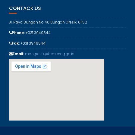
r
CONTACK US
i
Jl. Raya Bungah No 46 Bungah Gresik, 61152
Phone:
+031 3949544
Fak:
+031 3949544
Email:
mangresik@kemenag.go.id