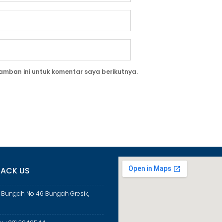
amban ini untuk komentar saya berikutnya.
ACK US
a Bungah No 46 Bungah Gresik,