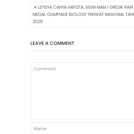
LETISYA CAHYA HAFIZTA, SISWI MAN 1 GRESIK RAIH
N
MEDAL OLIMPIADE BIOLOGI TINGKAT NASIONAL TAH
A
2025
V
I
G
A
LEAVE A COMMENT
S
I
P
O
S