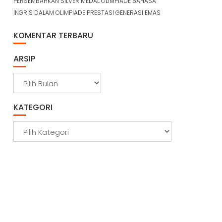
PERSEMBAHKAN SILVER MEDAL OLIMPIADE BAHASA
INGRIS DALAM OLIMPIADE PRESTASI GENERASI EMAS
KOMENTAR TERBARU
ARSIP
A
r
s
KATEGORI
i
p
K
a
t
e
g
o
r
i