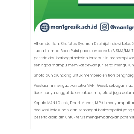
Alhamdulillah. Shofatus Syahroh Dzulhijah, siswi kel
Juara 1 Lomba Baca Puisi pada Jambore UKS SMA/MA Ti
peserta dari berbagai sekolah tersebut, ia menampil
sehingga mampu memikat dewan juri serta mengukuhka
Shofa pun diundang untuk memperoleh trofi pengharga
Prestasi ini menguatkan citra MAN 1 Gresik sebagai ma
tidak hanya unggul dalam akademik, tetapi juga dalam b
Kepala MAN 1 Gresik, Drs. H. Muhari, M.Pd.I, menyampa
dedikasi, ketekunan, dan semangat berkompetisi yang d
peserta didik lain untuk terus mengembangkan potensi