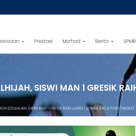
siswaan
Prestasi
Ma’had
Berita
SPMB
IJAH, SISWI MAN 1 GRESIK RAI
H DZULHIJAH, SISWI MAN 1 GRESIK RAIH JUARA 1 LOMBA BACA PUISI TINGKAT