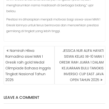
mengharumkan nama madrasah di berbagai bidang,” ujar
beliau.
Prestasi ini diharapkan menjadi motivasi bagi siswa-siswi MAN 1
Gresik lainnya untuk terus berinovasi dan menorehkan prestasi
gemilang di tingkat yang lebih tinggi.
Namirah Hilwa
JESSICA NUR ALIFA HAYATI
N
Ramadina siswi MAN 1
SISWA KELAS XII-10 MAN 1
A
Gresik raih gold Medal
GRESIK RAIH JUARA 1 DALAM
V
Olimpiade Bahasa Inggris
KEJUARAAN BULU TANGKIS
I
G
Tingkat Nasional Tahun
INVERSIO CUP EAST JAVA
A
2025
OPEN TAHUN 2025
S
I
P
LEAVE A COMMENT
O
S