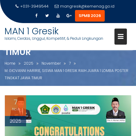
+031-3949544
mangresik@kemenag.go.id
SPMB 2026
M. GIOVANNI HARIRIE, SISWA
S
MAN 1 Gresik
MAN 1 GRESIK RAIH JUARA 1
k
Islami, Cerdas, Unggul, Kompetitif, & Peduli Lingkungan
LOMBA POSTER TINGKAT JAWA
i
p
TIMUR
t
o
Home
2025
November
7
c
M. GIOVANNI HARIRIE, SISWA MAN 1 GRESIK RAIH JUARA 1 LOMBA POSTER
o
TINGKAT JAWA TIMUR
n
t
e
7
n
Nov
t
2025