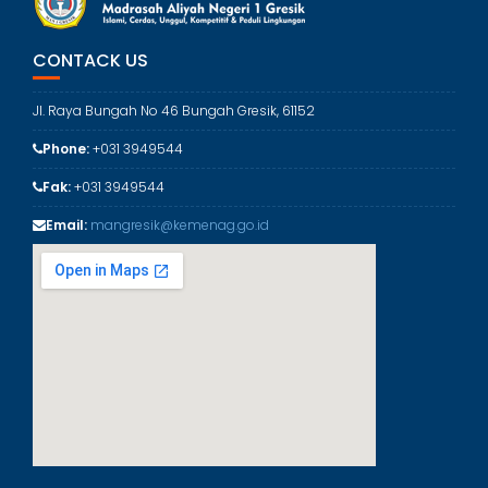
g
o
r
CONTACK US
i
Jl. Raya Bungah No 46 Bungah Gresik, 61152
Phone:
+031 3949544
Fak:
+031 3949544
Email:
mangresik@kemenag.go.id