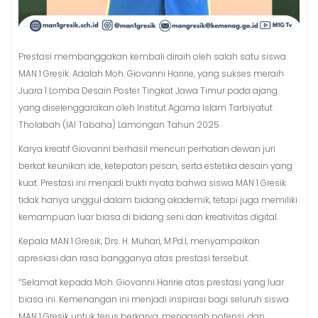
Prestasi membanggakan kembali diraih oleh salah satu siswa
MAN 1 Gresik. Adalah Moh. Giovanni Haririe, yang sukses meraih
Juara 1 Lomba Desain Poster Tingkat Jawa Timur pada ajang
yang diselenggarakan oleh Institut Agama Islam Tarbiyatut
Tholabah (IAI Tabaha) Lamongan Tahun 2025.
Karya kreatif Giovanni berhasil mencuri perhatian dewan juri
berkat keunikan ide, ketepatan pesan, serta estetika desain yang
kuat. Prestasi ini menjadi bukti nyata bahwa siswa MAN 1 Gresik
tidak hanya unggul dalam bidang akademik, tetapi juga memiliki
kemampuan luar biasa di bidang seni dan kreativitas digital.
Kepala MAN 1 Gresik, Drs. H. Muhari, M.Pd.I, menyampaikan
apresiasi dan rasa bangganya atas prestasi tersebut.
“Selamat kepada Moh. Giovanni Haririe atas prestasi yang luar
biasa ini. Kemenangan ini menjadi inspirasi bagi seluruh siswa
MAN 1 Gresik untuk terus berkarya, mengasah potensi, dan