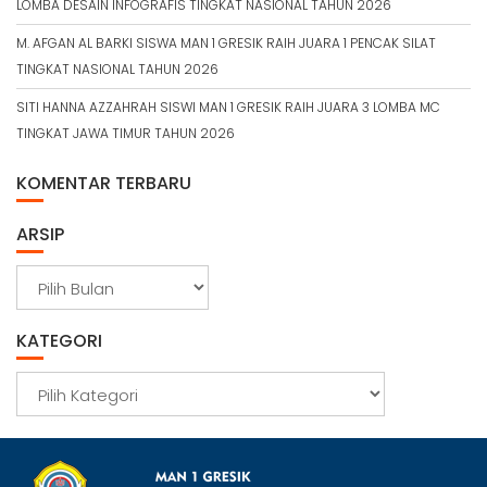
LOMBA DESAIN INFOGRAFIS TINGKAT NASIONAL TAHUN 2026
M. AFGAN AL BARKI SISWA MAN 1 GRESIK RAIH JUARA 1 PENCAK SILAT
TINGKAT NASIONAL TAHUN 2026
SITI HANNA AZZAHRAH SISWI MAN 1 GRESIK RAIH JUARA 3 LOMBA MC
TINGKAT JAWA TIMUR TAHUN 2026
KOMENTAR TERBARU
ARSIP
A
r
s
KATEGORI
i
p
K
a
t
e