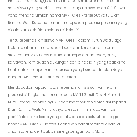
Prestasi membanggakan kali ini dipersembahkan oleh salah
satu siswa yang saat ini tercatat sebagai siswa kelas XI-1. Siswa
yang mengharumkan nama MAN 1 Gresik tersebut yaitu Dian
Rahma Wati. Keberhasilan ini merupakan prestasi perdana yang
dicatatkan oleh Dian selama di kelas XI.
Tentu keberhasilan siswa MAN 1 Gresik dalam kurun waktu tiga
bulan terakhir ini merupakan buah dari kerjasama seluruh
stakeholder MAN 1 Gresik. Mulai dari kepala madrasah, guru,
karyawan, komite, dan dukungan dari pihak lain yang tidak kenal
henti untuk menjadikan madrasah yang berada di Jalan Raya
Bungah 46 tersebut terus berprestasi.
Mendapatkan laporan atas keberhasilan siswanya meraih
prestasi di tingkat nasional, Kepala MAN 1 Gresik Drs. H. Muhari,
M.Pd.I. mengucapkan syukur dan memberikan apresiasi kepada
Dian Rahma Wati. Menurutnya prestasi ini merupakan hasil
positif atas kerja keras yang dilakukan oleh seluruh keluarga
besar MAN 1 Gresik. Prestasi tidak akan dapat tercipta apabila
antar stakeholder tidak bersinergi dengan baik. Maka