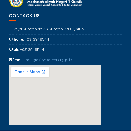
g
o
r
CONTACK US
i
Jl. Raya Bungah No 46 Bungah Gresik, 61152
Phone:
+031 3949544
Fak:
+031 3949544
Email:
mangresik@kemenag.go.id