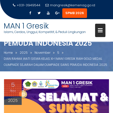
+031-3949544
mangresik@kemenag.go.id
DIAN RAHMA WATI SISWA KELA
SPMB 2026
XI-1 MAN 1 GRESIK RAIH GOLD
S
MAN 1 Gresik
MEDAL OLIMPIADE SEJARAH
k
Islami, Cerdas, Unggul, Kompetitif, & Peduli Lingkungan
DALAM OLIMPIADE SAINS
i
p
PEMUDA INDONESIA 2025
t
o
Home
2025
November
5
c
DIAN RAHMA WATI SISWA KELAS XI-1 MAN 1 GRESIK RAIH GOLD MEDAL
o
OLIMPIADE SEJARAH DALAM OLIMPIADE SAINS PEMUDA INDONESIA 2025
n
t
e
5
n
Nov
t
2025