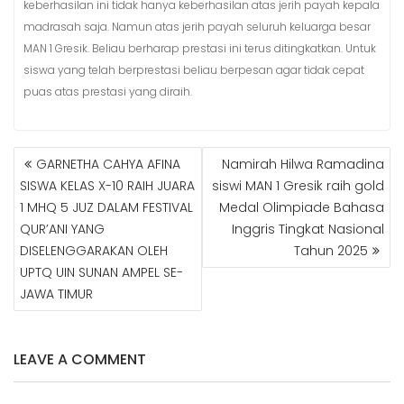
keberhasilan ini tidak hanya keberhasilan atas jerih payah kepala
madrasah saja. Namun atas jerih payah seluruh keluarga besar
MAN 1 Gresik. Beliau berharap prestasi ini terus ditingkatkan. Untuk
siswa yang telah berprestasi beliau berpesan agar tidak cepat
puas atas prestasi yang diraih.
GARNETHA CAHYA AFINA
Namirah Hilwa Ramadina
N
SISWA KELAS X-10 RAIH JUARA
siswi MAN 1 Gresik raih gold
A
1 MHQ 5 JUZ DALAM FESTIVAL
Medal Olimpiade Bahasa
V
QUR’ANI YANG
Inggris Tingkat Nasional
I
G
DISELENGGARAKAN OLEH
Tahun 2025
A
UPTQ UIN SUNAN AMPEL SE-
S
JAWA TIMUR
I
P
O
LEAVE A COMMENT
S