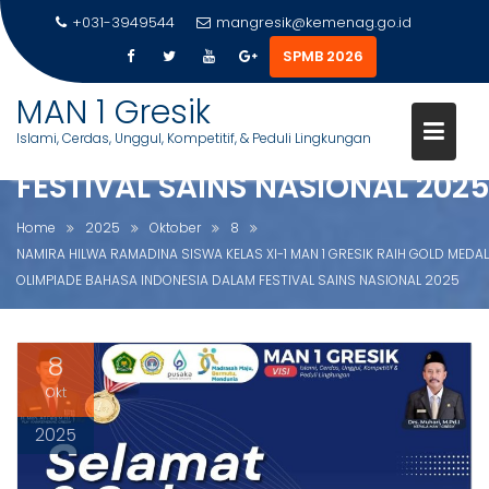
+031-3949544
mangresik@kemenag.go.id
NAMIRA HILWA RAMADINA
SPMB 2026
SISWA KELAS XI-1 MAN 1 GRESI
S
MAN 1 Gresik
RAIH GOLD MEDAL OLIMPIADE
k
Islami, Cerdas, Unggul, Kompetitif, & Peduli Lingkungan
BAHASA INDONESIA DALAM
i
p
FESTIVAL SAINS NASIONAL 202
t
o
Home
2025
Oktober
8
c
NAMIRA HILWA RAMADINA SISWA KELAS XI-1 MAN 1 GRESIK RAIH GOLD MEDAL
o
OLIMPIADE BAHASA INDONESIA DALAM FESTIVAL SAINS NASIONAL 2025
n
t
e
8
n
Okt
t
2025