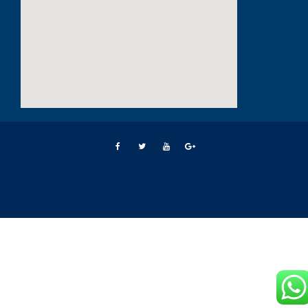
© Puskom MAN 1 Gresik
Education Base by
Acme Themes