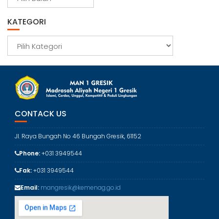
r
s
KATEGORI
i
p
K
a
t
e
g
o
r
CONTACK US
i
Jl. Raya Bungah No 46 Bungah Gresik, 61152
Phone:
+031 3949544
Fak:
+031 3949544
Email:
mangresik@kemenag.go.id