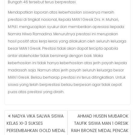
Bungah 46 tersebut terus berprestasi.
Mendapatkan laporan atas keberhasilan siswanya meraih
prestasi di tingkat nasional, Kepala MAN 1 Gresik Drs. H. Muhari,
M.Pd.I. mengucapkan syukur dan memberikan apresiasi kepada
Namira Hilwa Ramadina. Menurutnya prestasi ini merupakan
hasil positif atas kerja keras yang dilakukan oleh seluruh keluarga
besar MAN 1 Gresik. Prestasi tidak akan dapat tercipta apabila
antar stakeholder tidak bersinergi dengan baik. Maka
keberhasilan ini tidak hanya keberhasilan atas jerih payah kepala
madrasah saja. Namun atas jerih payah seluruh keluarga besar
MAN 1 Gresik. Beliau berharap prestasi ini terus ditingkatkan. Untuk
siswa yang telah berprestasi beliau berpesan agar tidak cepat
puas atas prestasi yang diraih.
NADYA VIKA SALWA SISWA
AHMAD HUSEIN MUBAROK
N
KELAS XI-3 SUKSES
TAUFIK SISWA MAN 1 GRESIK
A
PERSEMBAHKAN GOLD MEDAL
RAIH BRONZE MEDAL PENCAK
V