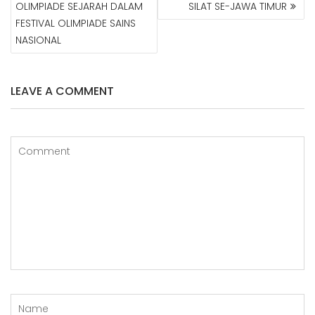
OLIMPIADE SEJARAH DALAM
SILAT SE-JAWA TIMUR
I
G
FESTIVAL OLIMPIADE SAINS
A
NASIONAL
S
I
P
LEAVE A COMMENT
O
S