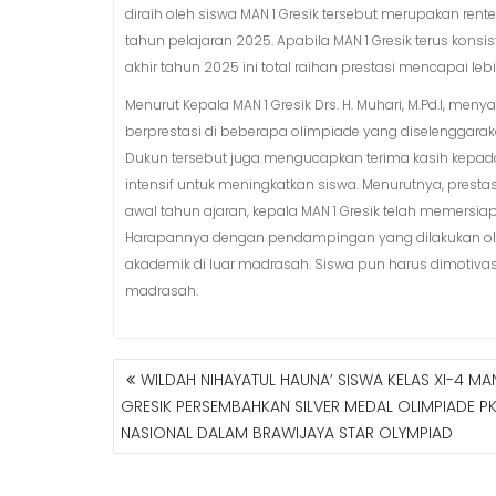
diraih oleh siswa MAN 1 Gresik tersebut merupakan rente
tahun pelajaran 2025. Apabila MAN 1 Gresik terus kons
akhir tahun 2025 ini total raihan prestasi mencapai lebi
Menurut Kepala MAN 1 Gresik Drs. H. Muhari, M.Pd.I, men
berprestasi di beberapa olimpiade yang diselenggara
Dukun tersebut juga mengucapkan terima kasih kep
intensif untuk meningkatkan siswa. Menurutnya, presta
awal tahun ajaran, kepala MAN 1 Gresik telah memers
Harapannya dengan pendampingan yang dilakukan ole
akademik di luar madrasah. Siswa pun harus dimotivas
madrasah.
WILDAH NIHAYATUL HAUNA’ SISWA KELAS XI-4 MAN
N
GRESIK PERSEMBAHKAN SILVER MEDAL OLIMPIADE P
A
NASIONAL DALAM BRAWIJAYA STAR OLYMPIAD
V
I
G