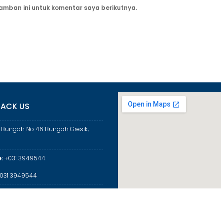
amban ini untuk komentar saya berikutnya.
ACK US
a Bungah No 46 Bungah Gresik,
:
+031 3949544
031 3949544
:
mangresik@kemenag.go.id