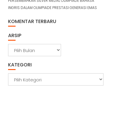
PERSEMBAHKAN SILVER MEDAL OLIMPIADE BAHASA
INGRIS DALAM OLIMPIADE PRESTASI GENERASI EMAS
KOMENTAR TERBARU
ARSIP
A
r
s
KATEGORI
i
p
K
a
t
e
g
o
r
i