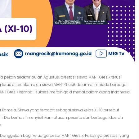
 pekan terakhir bulan Agustus, prestasi siswa MAN 1 Gresik terus
g terus ditorehkan oleh siswa MAN 1 Gresik dalam olimpiade berbagai
N 1 Gresik kembali sukses meraih gold medal dalam ajang Indonesia
Kamela. Siswa yang tercatat sebagai siswa kelas XI-10 tersebut
. Dia berhasil menyisihkan ratusan peserta dari berbagai daerah
.
anggakan bagi keluarga besar MAN 1 Gresik. Pasalnya prestasi yang