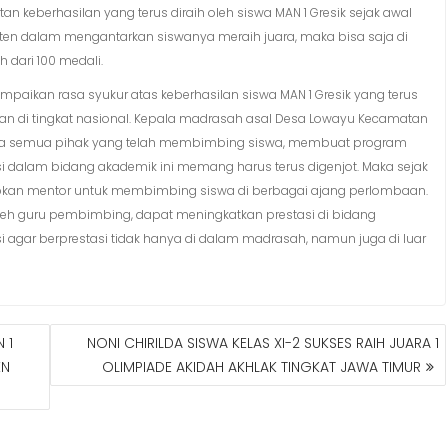
tan keberhasilan yang terus diraih oleh siswa MAN 1 Gresik sejak awal
isten dalam mengantarkan siswanya meraih juara, maka bisa saja di
h dari 100 medali.
yampaikan rasa syukur atas keberhasilan siswa MAN 1 Gresik yang terus
kan di tingkat nasional. Kepala madrasah asal Desa Lowayu Kecamatan
ada semua pihak yang telah membimbing siswa, membuat program
si dalam bidang akademik ini memang harus terus digenjot. Maka sejak
iapkan mentor untuk membimbing siswa di berbagai ajang perlombaan.
h guru pembimbing, dapat meningkatkan prestasi di bidang
i agar berprestasi tidak hanya di dalam madrasah, namun juga di luar
 1
NONI CHIRILDA SISWA KELAS XI-2 SUKSES RAIH JUARA 1
KN
OLIMPIADE AKIDAH AKHLAK TINGKAT JAWA TIMUR