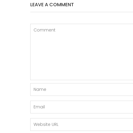
A
LEAVE A COMMENT
S
I
P
O
S