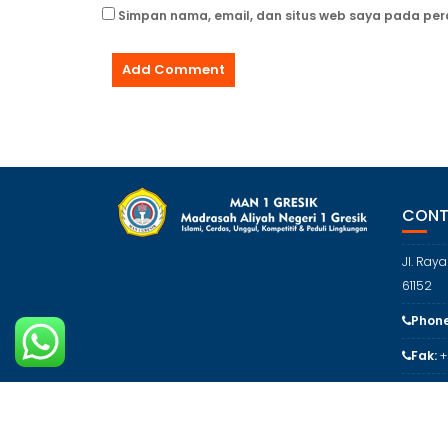
Simpan nama, email, dan situs web saya pada per
CONT
Jl. Ray
61152
Phone
Fak:
+
Email