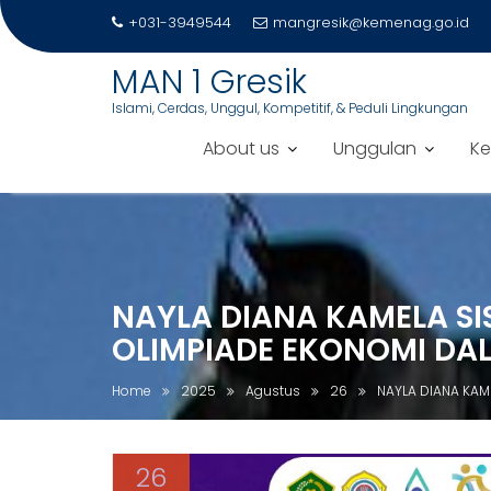
+031-3949544
mangresik@kemenag.go.id
MAN 1 Gresik
Islami, Cerdas, Unggul, Kompetitif, & Peduli Lingkungan
About us
Unggulan
Ke
S
k
i
p
NAYLA DIANA KAMELA SI
t
o
OLIMPIADE EKONOMI DA
c
o
Home
2025
Agustus
26
NAYLA DIANA KAM
n
t
e
26