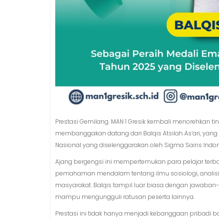
Prestasi Gemilang. MAN 1 Gresik kembali menorehkan tin
membanggakan datang dari Balqis Atsilah As’ari, yang
Nasional yang diselenggarakan oleh Sigma Sains Indo
Ajang bergengsi ini mempertemukan para pelajar terba
pemahaman mendalam tentang ilmu sosiologi, analisis
masyarakat. Balqis tampil luar biasa dengan jawaban-
mampu mengungguli ratusan peserta lainnya.
Prestasi ini tidak hanya menjadi kebanggaan pribadi ba