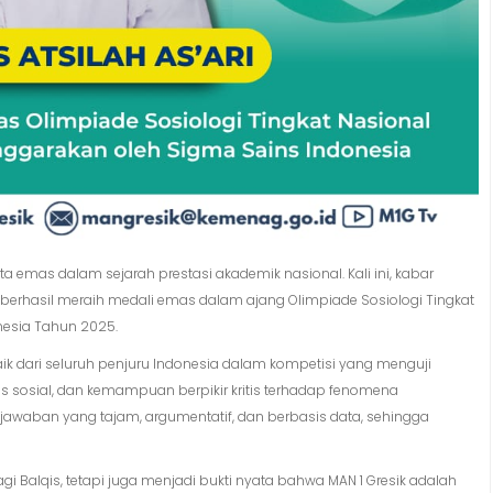
ta emas dalam sejarah prestasi akademik nasional. Kali ini, kabar
 berhasil meraih medali emas dalam ajang Olimpiade Sosiologi Tingkat
nesia Tahun 2025.
ik dari seluruh penjuru Indonesia dalam kompetisi yang menguji
 sosial, dan kemampuan berpikir kritis terhadap fenomena
jawaban yang tajam, argumentatif, dan berbasis data, sehingga
gi Balqis, tetapi juga menjadi bukti nyata bahwa MAN 1 Gresik adalah