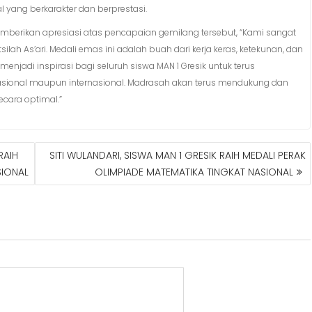
 yang berkarakter dan berprestasi.
t memberikan apresiasi atas pencapaian gemilang tersebut, “Kami sangat
ilah As’ari. Medali emas ini adalah buah dari kerja keras, ketekunan, dan
menjadi inspirasi bagi seluruh siswa MAN 1 Gresik untuk terus
 nasional maupun internasional. Madrasah akan terus mendukung dan
cara optimal.”
RAIH
SITI WULANDARI, SISWA MAN 1 GRESIK RAIH MEDALI PERAK
SIONAL
OLIMPIADE MATEMATIKA TINGKAT NASIONAL