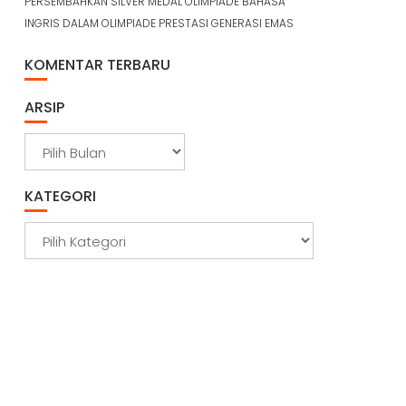
PERSEMBAHKAN SILVER MEDAL OLIMPIADE BAHASA
INGRIS DALAM OLIMPIADE PRESTASI GENERASI EMAS
KOMENTAR TERBARU
ARSIP
A
r
s
KATEGORI
i
p
K
a
t
e
g
o
r
i