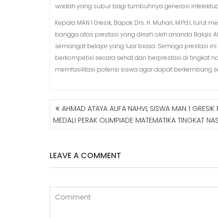
wadah yang subur bagi tumbuhnya generasi intelektual
Kepala MAN 1 Gresik, Bapak Drs. H. Muhari, M.Pd.I, turu
bangga atas prestasi yang diraih oleh ananda Balqis Ats
semangat belajar yang luar biasa. Semoga prestasi ini 
berkompetisi secara sehat dan berprestasi di tingkat
memfasilitasi potensi siswa agar dapat berkembang se
AHMAD ATAYA AUFA NAHVI, SISWA MAN 1 GRESIK 
N
MEDALI PERAK OLIMPIADE MATEMATIKA TINGKAT NA
A
V
I
LEAVE A COMMENT
G
A
S
I
P
O