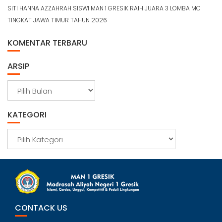
SITI HANNA AZZAHRAH SISWI MAN 1 GRESIK RAIH JUARA 3 LOMBA MC
TINGKAT JAWA TIMUR TAHUN 2026
KOMENTAR TERBARU
ARSIP
A
r
s
KATEGORI
i
p
K
a
t
e
g
o
r
CONTACK US
i