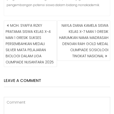
pengembangan potensi siswa dalam bidang nonakademik.
MOH. SYAFFA RIZKY
NAYLA DIANA KAMELA SISWA
N
PRATAMA SISWA KELAS X-4
KELAS X-7 MAN 1 GRESIK
A
MAN 1 GRESIK SUKSES
HARUMKAN NAMA MADRASAH
V
PERSEMBAHKAN MEDALI
DENGAN RAIH GOLD MEDAL
I
G
SILVER MATA PELAJARAN
OLIMPIADE SOSIOLOGI
A
BIOLOGI DALAM LIGA
TINGKAT NASIONAL
S
OLIMPIADE NUSANTARA 2025
I
P
O
LEAVE A COMMENT
S