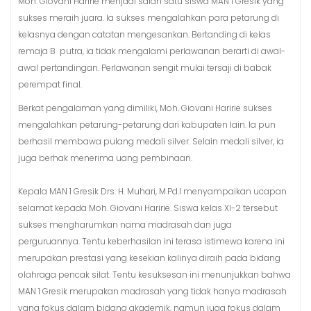
Moh. Giovani Haririe menjadi salah satu siswa MAN 1 Gresik yang
sukses meraih juara. Ia sukses mengalahkan para petarung di
kelasnya dengan catatan mengesankan. Bertanding di kelas
remaja B putra, ia tidak mengalami perlawanan berarti di awal-
awal pertandingan. Perlawanan sengit mulai tersaji di babak
perempat final.
Berkat pengalaman yang dimiliki, Moh. Giovani Haririe sukses
mengalahkan petarung-petarung dari kabupaten lain. Ia pun
berhasil membawa pulang medali silver. Selain medali silver, ia
juga berhak menerima uang pembinaan.
Kepala MAN 1 Gresik Drs. H. Muhari, M.Pd.I menyampaikan ucapan
selamat kepada Moh. Giovani Haririe. Siswa kelas XI-2 tersebut
sukses mengharumkan nama madrasah dan juga
perguruannya. Tentu keberhasilan ini terasa istimewa karena ini
merupakan prestasi yang kesekian kalinya diraih pada bidang
olahraga pencak silat. Tentu kesuksesan ini menunjukkan bahwa
MAN 1 Gresik merupakan madrasah yang tidak hanya madrasah
yang fokus dalam bidang akademik, namun juga fokus dalam