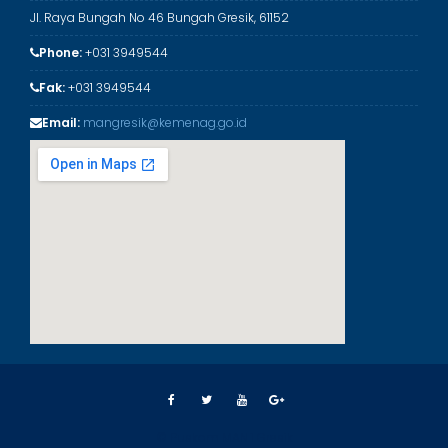
Jl. Raya Bungah No 46 Bungah Gresik, 61152
Phone:
+031 3949544
Fak:
+031 3949544
Email:
mangresik@kemenag.go.id
© Puskom MAN 1 Gresik