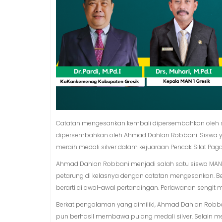
Catatan mengesankan kembali dipersembahkan oleh sisw
dipersembahkan oleh Ahmad Dahlan Robbani. Siswa yang
meraih medali silver dalam kejuaraan Pencak Silat Pag
Ahmad Dahlan Robbani menjadi salah satu siswa MAN 1
petarung di kelasnya dengan catatan mengesankan. Ber
berarti di awal-awal pertandingan. Perlawanan sengit mu
Berkat pengalaman yang dimiliki, Ahmad Dahlan Robba
pun berhasil membawa pulang medali silver. Selain me