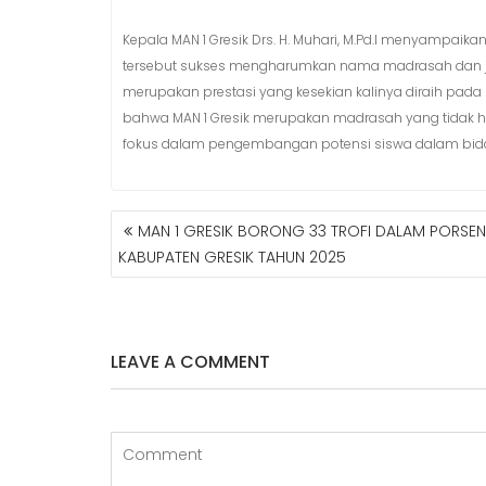
Kepala MAN 1 Gresik Drs. H. Muhari, M.Pd.I menyampaik
tersebut sukses mengharumkan nama madrasah dan juga
merupakan prestasi yang kesekian kalinya diraih pada
bahwa MAN 1 Gresik merupakan madrasah yang tidak 
fokus dalam pengembangan potensi siswa dalam bid
MAN 1 GRESIK BORONG 33 TROFI DALAM PORSEN
N
KABUPATEN GRESIK TAHUN 2025
A
V
I
G
A
LEAVE A COMMENT
S
I
P
O
S