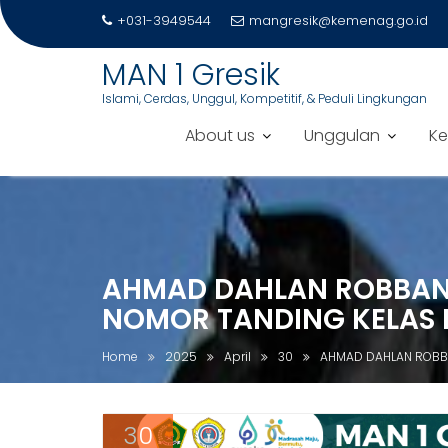
+031-3949544
mangresik@kemenag.go.id
MAN 1 Gresik
Islami, Cerdas, Unggul, Kompetitif, & Peduli Lingkungan
About us
Unggulan
Ke
S
k
i
p
AHMAD DAHLAN ROBBANI S
t
o
NOMOR TANDING KELAS 
c
o
Home
2025
April
30
AHMAD DAHLAN ROBBAN
n
t
e
30