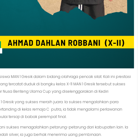
a MAN 1 Gresik dalam bidang olahraga pencak silat. Kali ini prestasi
 tercatat duduk di bangku kelas X-11 MAN 1 Gresik tersebut sukses
ar Nusa Benteng Ulama Cup yang diselenggarakan di Kediri
 Gresik yang sukses meraih juara. Ia sukses mengalahkan para
tanding di kelas remaja C putra, ia tidak mengalami perlawanan
lai tersaji di babak perempat final.
ni sukses menagalahkan petarung-petarung dari kabupaten lain. Ia
dali silver, ia juga berhak menerima uang pembinaan.