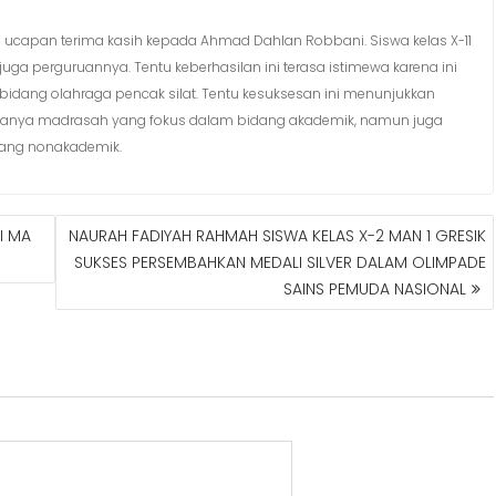
an ucapan terima kasih kepada Ahmad Dahlan Robbani. Siswa kelas X-11
 perguruannya. Tentu keberhasilan ini terasa istimewa karena ini
 bidang olahraga pencak silat. Tentu kesuksesan ini menunjukkan
hanya madrasah yang fokus dalam bidang akademik, namun juga
ang nonakademik.
I MA
NAURAH FADIYAH RAHMAH SISWA KELAS X-2 MAN 1 GRESIK
SUKSES PERSEMBAHKAN MEDALI SILVER DALAM OLIMPADE
SAINS PEMUDA NASIONAL