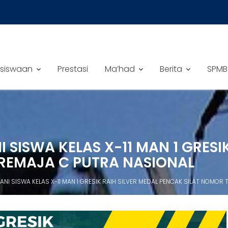
siswaan
Prestasi
Ma’had
Berita
SPMB
ISWA KELAS X-11 MAN 1 GRESIK
REMAJA C PUTRA NASIONAL
I SISWA KELAS X-11 MAN 1 GRESIK RAIH SILVER MEDAL PENCAK SILAT NOMOR