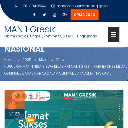
NURUL RAHMATIN NISA SISWA
+031-3949544
mangresik@kemenag.go.id
KELAS X-11 MAN 1 GRESIK RAIH
SPMB 2026
BRONZE MEDAL OLIMPIADE
S
MAN 1 Gresik
BAHASA ARAB DALAM
k
Islami, Cerdas, Unggul, Kompetitif, & Peduli Lingkungan
OLIMPIADE AKADEMIK
i
p
NASIONAL
t
o
Home
2025
Maret
12
c
NURUL RAHMATIN NISA SISWA KELAS X-11 MAN 1 GRESIK RAIH BRONZE MEDAL
o
OLIMPIADE BAHASA ARAB DALAM OLIMPIADE AKADEMIK NASIONAL
n
t
e
12
n
Mar
t
2025