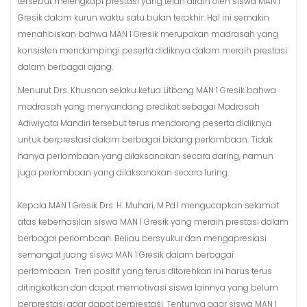
tersebut melengkapi prestasi yang telah diraih oleh siswa MAN 1
Gresik dalam kurun waktu satu bulan terakhir. Hal ini semakin
menahbiskan bahwa MAN 1 Gresik merupakan madrasah yang
konsisten mendampingi peserta didiknya dalam meraih prestasi
dalam berbagai ajang.
Menurut Drs. Khusnan selaku ketua Litbang MAN 1 Gresik bahwa
madrasah yang menyandang predikat sebagai Madrasah
Adiwiyata Mandiri tersebut terus mendorong peserta didiknya
untuk berprestasi dalam berbagai bidang perlombaan. Tidak
hanya perlombaan yang dilaksanakan secara daring, namun
juga perlombaan yang dilaksanakan secara luring.
Kepala MAN 1 Gresik Drs. H. Muhari, M.Pd.I mengucapkan selamat
atas keberhasilan siswa MAN 1 Gresik yang meraih prestasi dalam
berbagai perlombaan. Beliau bersyukur dan mengapresiasi
semangat juang siswa MAN 1 Gresik dalam berbagai
perlombaan. Tren positif yang terus ditorehkan ini harus terus
ditingkatkan dan dapat memotivasi siswa lainnya yang belum
berprestasi agar dapat berprestasi. Tentunya agar siswa MAN 1