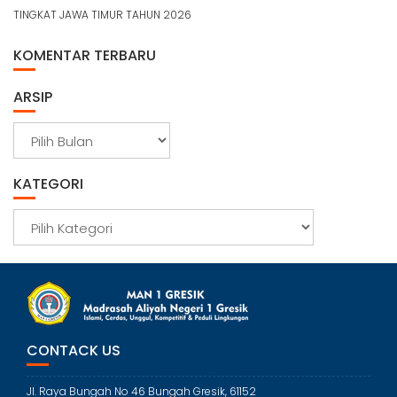
TINGKAT JAWA TIMUR TAHUN 2026
KOMENTAR TERBARU
ARSIP
A
r
s
KATEGORI
i
p
K
a
t
e
g
o
r
CONTACK US
i
Jl. Raya Bungah No 46 Bungah Gresik, 61152