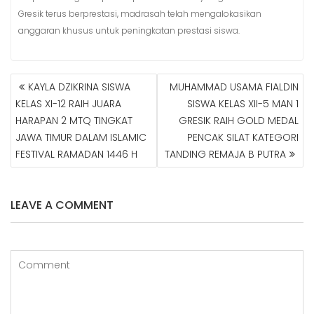
Gresik terus berprestasi, madrasah telah mengalokasikan
anggaran khusus untuk peningkatan prestasi siswa.
KAYLA DZIKRINA SISWA
MUHAMMAD USAMA FIALDIN
N
KELAS XI-12 RAIH JUARA
SISWA KELAS XII-5 MAN 1
A
HARAPAN 2 MTQ TINGKAT
GRESIK RAIH GOLD MEDAL
V
JAWA TIMUR DALAM ISLAMIC
PENCAK SILAT KATEGORI
I
G
FESTIVAL RAMADAN 1446 H
TANDING REMAJA B PUTRA
A
S
I
LEAVE A COMMENT
P
O
S