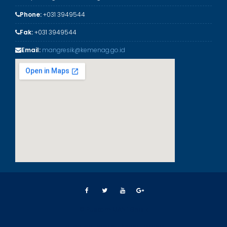
Phone:
+031 3949544
Fak:
+031 3949544
Email:
mangresik@kemenag.go.id
© Puskom MAN 1 Gresik
Education Base by
Acme Themes