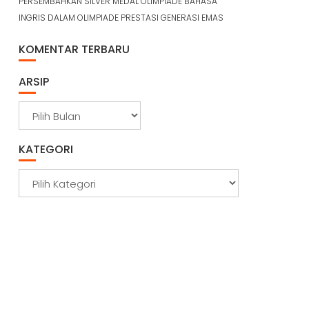
PERSEMBAHKAN SILVER MEDAL OLIMPIADE BAHASA
INGRIS DALAM OLIMPIADE PRESTASI GENERASI EMAS
KOMENTAR TERBARU
ARSIP
A
r
s
KATEGORI
i
p
K
a
t
e
g
o
r
i