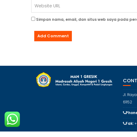
Simpan nama, email, dan situs web saya pada per
CONT
Jl. Ray
61152
Phone
Fak:
+
Email