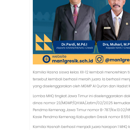
Kamilia Hasna siswa kelas XII-12 kembali menorehkan ti
tersebut kembali berhasil meraih juara. Ia berhasil me
yang diselenggarakan oleh MGMP Al Qur’an dan Hadist 
Lomba MHQ tingkat Jawa Timur ini diselenggarakan d
dinas nomor 23/MGMP/QH.MA/Jatim/02/2025 kemudian d
Pendma Kemenag Jawa Timur nomor B-787/Kw.13.02/HM.0
Kasie Pendma Kemenag Kabupaten Gresik nomor B.559/K
Kamilia Hasnah berhasil menjadi juara harapan 1 MHQ k