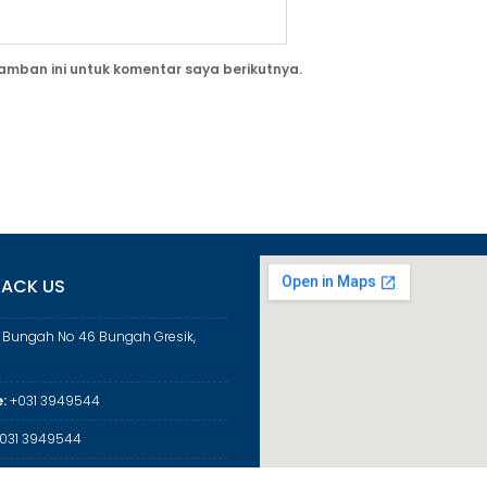
amban ini untuk komentar saya berikutnya.
ACK US
a Bungah No 46 Bungah Gresik,
:
+031 3949544
031 3949544
:
mangresik@kemenag.go.id