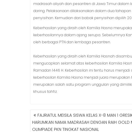
madrasah aliyah dan pesantren di Jawa Timur dalam 
daring. Pelaksanaan dilaksanakan dalam dua tahapan y
penyisihan. Kemudian dari babak penyisihan dipilih 20 f
Keberhasilan yang diraih oleh Kamilia Hasna merupakan
keberhasilannya dalam ajang serupa. Sebelumnya Kam
oleh berbagai PTN dan lembaga pesantren.
Keberhasilan yang diraih oleh Kamilia Hasnah disambut h
mengucapkan selamat atas keberhasilan Kamilia Hasna
Ramadan 1446 H. Keberhasilan ini tentu harus menjadi 
keberhasilan Kamilia Hasna menjadi juara merupakan hasi
merupakan salah satu program unggulan yang dimiliki 
khusus tahfiz.
FAJRIATUL MEISILA SISWA KELAS X-8 MAN 1 GRESI
N
HARUMKAN NAMA MADRASAH DENGAN RAIH GOLD 
A
OLIMPIADE PKN TINGKAT NASIONAL
V