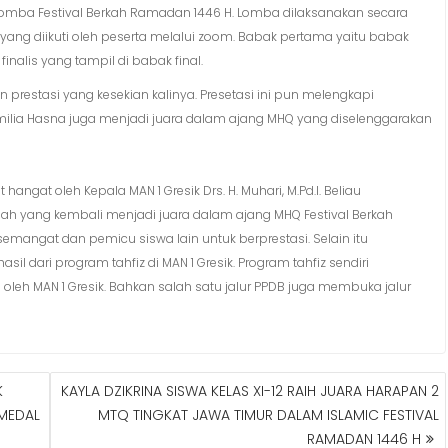
lomba Festival Berkah Ramadan 1446 H. Lomba dilaksanakan secara
ang diikuti oleh peserta melalui zoom. Babak pertama yaitu babak
inalis yang tampil di babak final.
 prestasi yang kesekian kalinya. Presetasi ini pun melengkapi
ilia Hasna juga menjadi juara dalam ajang MHQ yang diselenggarakan
angat oleh Kepala MAN 1 Gresik Drs. H. Muhari, M.Pd.I. Beliau
h yang kembali menjadi juara dalam ajang MHQ Festival Berkah
semangat dan pemicu siswa lain untuk berprestasi. Selain itu
l dari program tahfiz di MAN 1 Gresik. Program tahfiz sendiri
oleh MAN 1 Gresik. Bahkan salah satu jalur PPDB juga membuka jalur
K
KAYLA DZIKRINA SISWA KELAS XI-12 RAIH JUARA HARAPAN 2
MEDAL
MTQ TINGKAT JAWA TIMUR DALAM ISLAMIC FESTIVAL
RAMADAN 1446 H