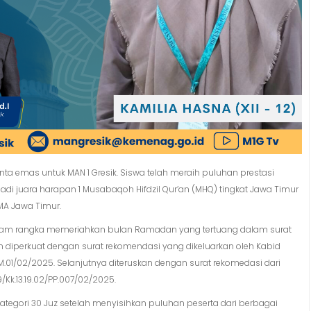
nta emas untuk MAN 1 Gresik. Siswa telah meraih puluhan prestasi
njadi juara harapan 1 Musabaqoh Hifdzil Qur’an (MHQ) tingkat Jawa Timur
MA Jawa Timur.
alam rangka memeriahkan bulan Ramadan yang tertuang dalam surat
iperkuat dengan surat rekomendasi yang dikeluarkan oleh Kabid
1/02/2025. Selanjutnya diteruskan dengan surat rekomedasi dari
k.13.19.02/PP.007/02/2025.
ategori 30 Juz setelah menyisihkan puluhan peserta dari berbagai