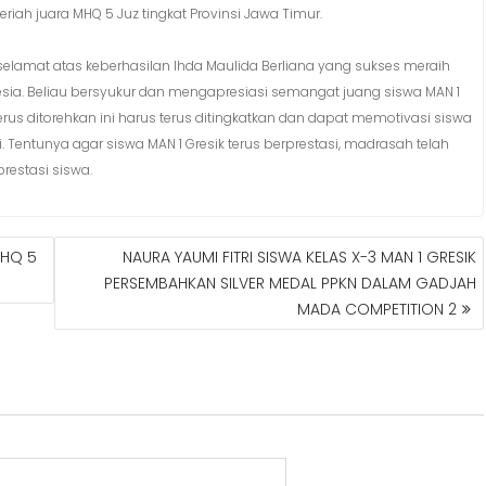
eriah juara MHQ 5 Juz tingkat Provinsi Jawa Timur.
 selamat atas keberhasilan Ihda Maulida Berliana yang sukses meraih
nesia. Beliau bersyukur dan mengapresiasi semangat juang siswa MAN 1
erus ditorehkan ini harus terus ditingkatkan dan dapat memotivasi siswa
 Tentunya agar siswa MAN 1 Gresik terus berprestasi, madrasah telah
estasi siswa.
MHQ 5
NAURA YAUMI FITRI SISWA KELAS X-3 MAN 1 GRESIK
PERSEMBAHKAN SILVER MEDAL PPKN DALAM GADJAH
MADA COMPETITION 2