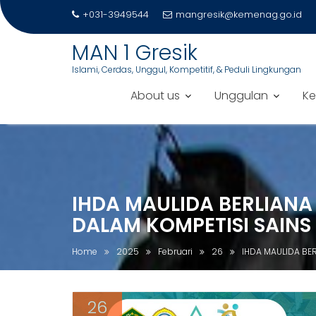
+031-3949544
mangresik@kemenag.go.id
MAN 1 Gresik
Islami, Cerdas, Unggul, Kompetitif, & Peduli Lingkungan
About us
Unggulan
Ke
S
k
i
p
IHDA MAULIDA BERLIANA
t
o
DALAM KOMPETISI SAINS
c
o
Home
2025
Februari
26
IHDA MAULIDA BER
n
t
e
26