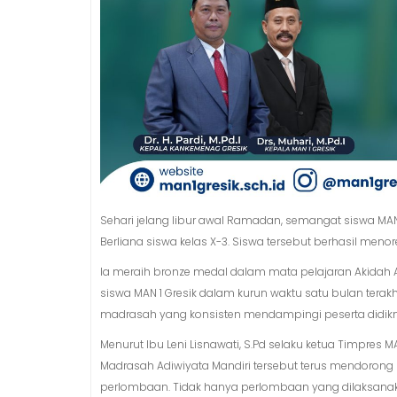
Sehari jelang libur awal Ramadan, semangat siswa MAN 1
Berliana siswa kelas X-3. Siswa tersebut berhasil meno
Ia meraih bronze medal dalam mata pelajaran Akidah Ak
siswa MAN 1 Gresik dalam kurun waktu satu bulan terak
madrasah yang konsisten mendampingi peserta didikn
Menurut Ibu Leni Lisnawati, S.Pd selaku ketua Timpre
Madrasah Adiwiyata Mandiri tersebut terus mendorong 
perlombaan. Tidak hanya perlombaan yang dilaksanak