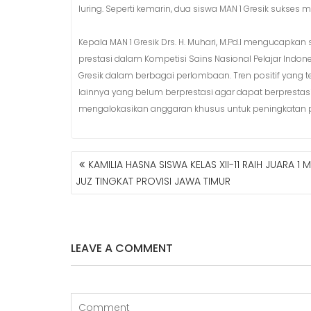
luring. Seperti kemarin, dua siswa MAN 1 Gresik sukses m
Kepala MAN 1 Gresik Drs. H. Muhari, M.Pd.I mengucapkan
prestasi dalam Kompetisi Sains Nasional Pelajar Indo
Gresik dalam berbagai perlombaan. Tren positif yang t
lainnya yang belum berprestasi agar dapat berprestasi.
mengalokasikan anggaran khusus untuk peningkatan pr
KAMILIA HASNA SISWA KELAS XII-11 RAIH JUARA 1 
N
JUZ TINGKAT PROVISI JAWA TIMUR
A
V
I
G
A
LEAVE A COMMENT
S
I
P
O