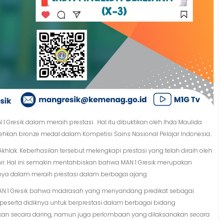
 Gresik dalam meraih prestasi. Hal itu dibuktikan oleh Ihda Maulida
rehkan bronze medal dalam Kompetisi Sains Nasional Pelajar Indonesia..
hlak. Keberhasilan tersebut melengkapi prestasi yang telah diraih oleh
hir. Hal ini semakin mentahbiskan bahwa MAN 1 Gresik merupakan
ya dalam meraih prestasi dalam berbagai ajang.
s MAN 1 Gresik bahwa madrasah yang menyandang predikat sebagai
peserta didiknya untuk berprestasi dalam berbagai bidang
an secara daring, namun juga perlombaan yang dilaksanakan secara