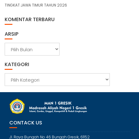
TINGKAT JAWA TIMUR TAHUN 2026
KOMENTAR TERBARU
ARSIP
A
r
s
KATEGORI
i
p
K
a
t
e
g
o
r
CONTACK US
i
Jl. Raya Bungah No 46 Bungah Gresik, 61152