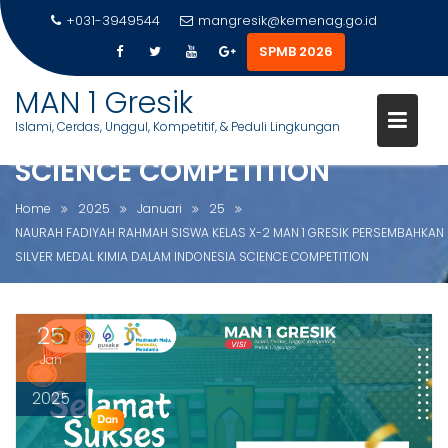
+031-3949544
mangresik@kemenag.go.id
NAURAH FADIYAH RAHMAH
SPMB 2026
SISWA KELAS X-2 MAN 1 GRESIK
S
MAN 1 Gresik
PERSEMBAHKAN SILVER MEDAL
k
Islami, Cerdas, Unggul, Kompetitif, & Peduli Lingkungan
KIMIA DALAM INDONESIA
i
p
SCIENCE COMPETITION
t
o
Home
2025
Januari
25
c
NAURAH FADIYAH RAHMAH SISWA KELAS X-2 MAN 1 GRESIK PERSEMBAHKAN
o
SILVER MEDAL KIMIA DALAM INDONESIA SCIENCE COMPETITION
n
t
e
25
n
Jan
t
2025