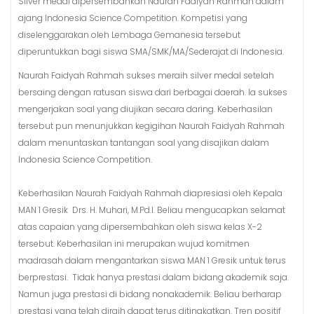
Silver medal dipersembahkan Naurah Fadiyah Rahmah dalam
ajang Indonesia Science Competition. Kompetisi yang
diselenggarakan oleh Lembaga Gemanesia tersebut
diperuntukkan bagi siswa SMA/SMK/MA/Sederajat di Indonesia.
Naurah Faidyah Rahmah sukses meraih silver medal setelah
bersaing dengan ratusan siswa dari berbagai daerah. Ia sukses
mengerjakan soal yang diujikan secara daring. Keberhasilan
tersebut pun menunjukkan kegigihan Naurah Faidyah Rahmah
dalam menuntaskan tantangan soal yang disajikan dalam
Indonesia Science Competition.
Keberhasilan Naurah Faidyah Rahmah diapresiasi oleh Kepala
MAN 1 Gresik Drs. H. Muhari, M.Pd.I. Beliau mengucapkan selamat
atas capaian yang dipersembahkan oleh siswa kelas X-2
tersebut. Keberhasilan ini merupakan wujud komitmen
madrasah dalam mengantarkan siswa MAN 1 Gresik untuk terus
berprestasi. Tidak hanya prestasi dalam bidang akademik saja.
Namun juga prestasi di bidang nonakademik. Beliau berharap
prestasi yang telah diraih dapat terus ditingkatkan. Tren positif