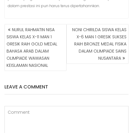
dalam prestasi ini pun harus terus dipertahannkan.
NURUL RAHMATIN NISA
NONI CHIRILDA SISWA KELAS
N
SISWA KELAS X-11 MAN 1
X-6 MAN 1 GRESIK SUKSES
A
GRESIK RAIH GOLD MEDAL
RAIH BRONZE MEDAL FISIKA
V
BAHASA ARAB DALAM
DALAM OLIMPIADE SAINS
I
G
OLIMPIADE WAWASAN
NUSANTARA
A
KEISLAMAN NASIONAL
S
I
P
LEAVE A COMMENT
O
S