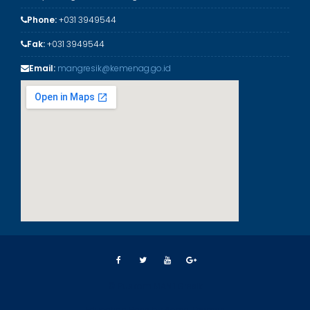
Phone:
+031 3949544
Fak:
+031 3949544
Email:
mangresik@kemenag.go.id
© Puskom MAN 1 Gresik
Education Base by
Acme Themes