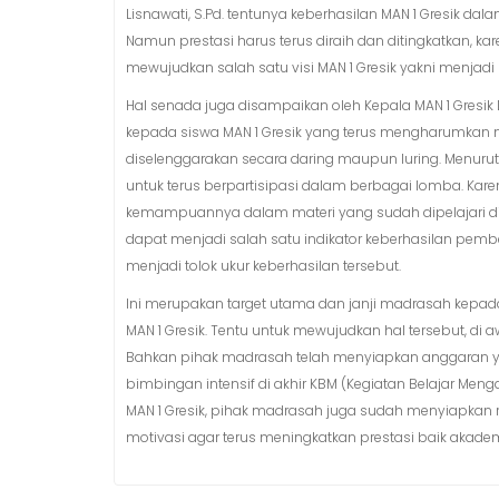
Lisnawati, S.Pd. tentunya keberhasilan MAN 1 Gresik d
Namun prestasi harus terus diraih dan ditingkatkan, ka
mewujudkan salah satu visi MAN 1 Gresik yakni menjad
Hal senada juga disampaikan oleh Kepala MAN 1 Gresik D
kepada siswa MAN 1 Gresik yang terus mengharumkan 
diselenggarakan secara daring maupun luring. Menurutn
untuk terus berpartisipasi dalam berbagai lomba. Kare
kemampuannya dalam materi yang sudah dipelajari di
dapat menjadi salah satu indikator keberhasilan pembel
menjadi tolok ukur keberhasilan tersebut.
Ini merupakan target utama dan janji madrasah kepad
MAN 1 Gresik. Tentu untuk mewujudkan hal tersebut, di
Bahkan pihak madrasah telah menyiapkan anggaran yan
bimbingan intensif di akhir KBM (Kegiatan Belajar Me
MAN 1 Gresik, pihak madrasah juga sudah menyiapkan 
motivasi agar terus meningkatkan prestasi baik aka