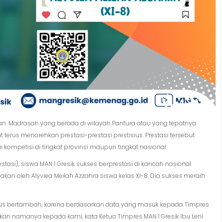
n. Madrasah yang berada di wilayah Pantura atau yang tepatnya
terus menorehkan prestasi-prestasi prestisius. Prestasi tersebut
i kompetisi di tingkat provinsi maupun tingkat nasional.
tasi), siswa MAN 1 Gresik sukses berprestasi di kancah nasional
kan oleh Alyviea Meilah Azzahra siswa kelas XI-8. Dia sukses meraih
terus bertambah, karena berdasarkan data yang masuk kepada Timpres
n namanya kepada kami, kata Ketua Timpres MAN 1 Gresik Ibu Leni