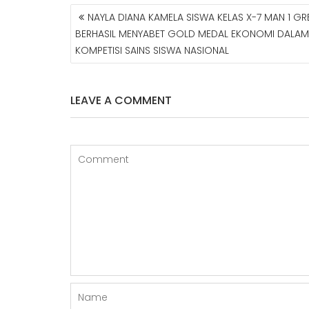
NAYLA DIANA KAMELA SISWA KELAS X-7 MAN 1 GR
N
BERHASIL MENYABET GOLD MEDAL EKONOMI DALAM
A
KOMPETISI SAINS SISWA NASIONAL
V
I
G
A
LEAVE A COMMENT
S
I
P
O
S