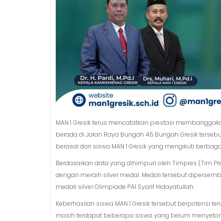
MAN 1 Gresik terus mencatatkan prestasi membanggaka
berada di Jalan Raya Bungah 46 Bungah Gresik tersebut 
berasal dari siswa MAN 1 Gresik yang mengikuti berbaga
Berdasarkan data yang dihimpun oleh Timpres (Tim Pres
dengan meraih silver medal. Medali tersebut dipersemba
medali silver Olimpiade PAI Syarif Hidayatullah.
Keberhasilan siswa MAN 1 Gresik tersebut berpotensi 
masih terdapat beberapa siswa yang belum menyetorka