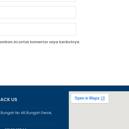
amban ini untuk komentar saya berikutnya.
ACK US
a Bungah No 46 Bungah Gresik,