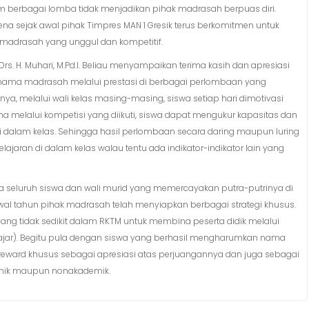
alam berbagai lomba tidak menjadikan pihak madrasah berpuas diri.
rena sejak awal pihak Timpres MAN 1 Gresik terus berkomitmen untuk
i madrasah yang unggul dan kompetitif.
rs. H. Muhari, M.Pd.I. Beliau menyampaikan terima kasih dan apresiasi
nama madrasah melalui prestasi di berbagai perlombaan yang
ya, melalui wali kelas masing-masing, siswa setiap hari dimotivasi
na melalui kompetisi yang diikuti, siswa dapat mengukur kapasitas dan
 dalam kelas. Sehingga hasil perlombaan secara daring maupun luring
ajaran di dalam kelas walau tentu ada indikator-indikator lain yang
a seluruh siswa dan wali murid yang memercayakan putra-putrinya di
 awal tahun pihak madrasah telah menyiapkan berbagai strategi khusus.
g tidak sedikit dalam RKTM untuk membina peserta didik melalui
ngajar). Begitu pula dengan siswa yang berhasil mengharumkan nama
reward khusus sebagai apresiasi atas perjuangannya dan juga sebagai
demik maupun nonakademik.