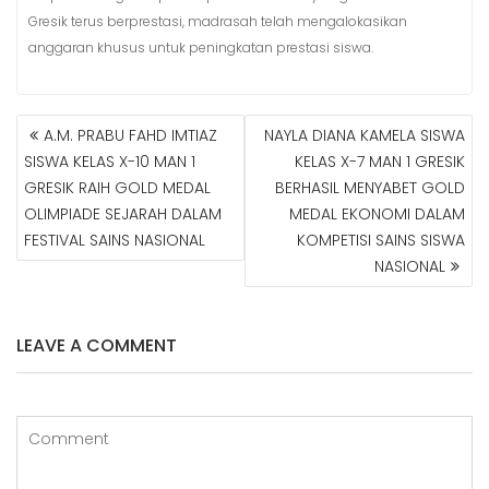
Gresik terus berprestasi, madrasah telah mengalokasikan
anggaran khusus untuk peningkatan prestasi siswa.
A.M. PRABU FAHD IMTIAZ
NAYLA DIANA KAMELA SISWA
N
SISWA KELAS X-10 MAN 1
KELAS X-7 MAN 1 GRESIK
A
GRESIK RAIH GOLD MEDAL
BERHASIL MENYABET GOLD
V
OLIMPIADE SEJARAH DALAM
MEDAL EKONOMI DALAM
I
G
FESTIVAL SAINS NASIONAL
KOMPETISI SAINS SISWA
A
NASIONAL
S
I
P
LEAVE A COMMENT
O
S