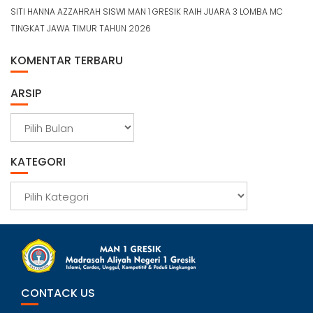
SITI HANNA AZZAHRAH SISWI MAN 1 GRESIK RAIH JUARA 3 LOMBA MC
TINGKAT JAWA TIMUR TAHUN 2026
KOMENTAR TERBARU
ARSIP
A
r
s
KATEGORI
i
p
K
a
t
e
g
o
r
CONTACK US
i