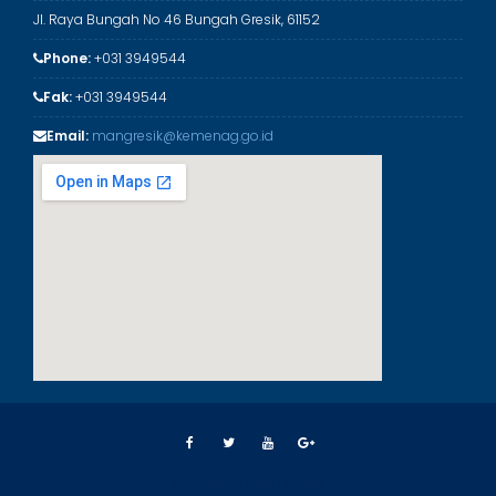
Jl. Raya Bungah No 46 Bungah Gresik, 61152
Phone:
+031 3949544
Fak:
+031 3949544
Email:
mangresik@kemenag.go.id
© Puskom MAN 1 Gresik