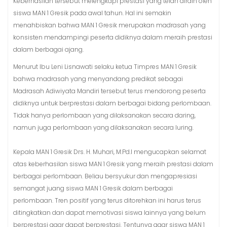
Keberhasilan tersebut melengkapi prestasi yang telah diraih oleh
siswa MAN 1 Gresik pada awal tahun. Hal ini semakin
menahbiskan bahwa MAN 1 Gresik merupakan madrasah yang
konsisten mendampingi peserta didiknya dalam meraih prestasi
dalam berbagai ajang.
Menurut Ibu Leni Lisnawati selaku ketua Timpres MAN 1 Gresik
bahwa madrasah yang menyandang predikat sebagai
Madrasah Adiwiyata Mandiri tersebut terus mendorong peserta
didiknya untuk berprestasi dalam berbagai bidang perlombaan.
Tidak hanya perlombaan yang dilaksanakan secara daring,
namun juga perlombaan yang dilaksanakan secara luring.
Kepala MAN 1 Gresik Drs. H. Muhari, M.Pd.I mengucapkan selamat
atas keberhasilan siswa MAN 1 Gresik yang meraih prestasi dalam
berbagai perlombaan. Beliau bersyukur dan mengapresiasi
semangat juang siswa MAN 1 Gresik dalam berbagai
perlombaan. Tren positif yang terus ditorehkan ini harus terus
ditingkatkan dan dapat memotivasi siswa lainnya yang belum
berprestasi agar dapat berprestasi. Tentunya agar siswa MAN 1