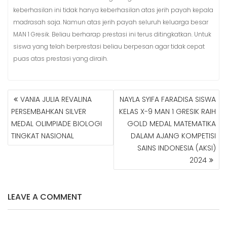
keberhasilan ini tidak hanya keberhasilan atas jerih payah kepala
madrasah saja. Namun atas jerih payah seluruh keluarga besar
MAN 1 Gresik. Beliau berharap prestasi ini terus ditingkatkan. Untuk
siswa yang telah berprestasi beliau berpesan agar tidak cepat
puas atas prestasi yang diraih.
VANIA JULIA REVALINA
NAYLA SYIFA FARADISA SISWA
N
PERSEMBAHKAN SILVER
KELAS X-9 MAN 1 GRESIK RAIH
A
MEDAL OLIMPIADE BIOLOGI
GOLD MEDAL MATEMATIKA
V
TINGKAT NASIONAL
DALAM AJANG KOMPETISI
I
G
SAINS INDONESIA (AKSI)
A
2024
S
I
P
LEAVE A COMMENT
O
S