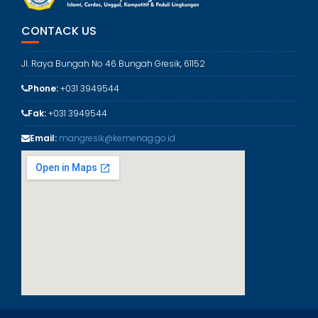
o
r
CONTACK US
i
Jl. Raya Bungah No 46 Bungah Gresik, 61152
Phone:
+031 3949544
Fak:
+031 3949544
Email:
mangresik@kemenag.go.id