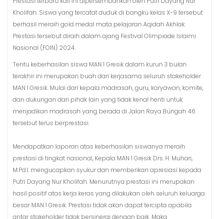
Prestasi terbaru kali ini dipersembahkan oleh Putri Dayang Nur
Kholifah. Siswa yang tercatat duduk di bangku kelas X-9 tersebut
berhasil meraih gold medal mata pelajaran Aqidah Akhlak.
Prestasi tersebut diraih dalam ajang Festival Olimpiade Islaimi
Nasional (FOIN) 2024.
Tentu keberhasilan siswa MAN 1 Gresik dalam kurun 3 bulan
terakhir ini merupakan buah dari kerjasama seluruh stakeholder
MAN 1 Gresik. Mulai dari kepala madrasah, guru, karyawan, komite,
dan dukungan dari pihak lain yang tidak kenal henti untuk
menjadikan madrasah yang berada di Jalan Raya Bungah 46
tersebut terus berprestasi.
Mendapatkan laporan atas keberhasilan siswanya meraih
prestasi di tingkat nasional, Kepala MAN 1 Gresik Drs. H. Muhari,
M.Pd.I. mengucapkan syukur dan memberikan apresiasi kepada
Putri Dayang Nur Kholifah. Menurutnya prestasi ini merupakan
hasil positif atas kerja keras yang dilakukan oleh seluruh keluarga
besar MAN 1 Gresik. Prestasi tidak akan dapat tercipta apabila
antar stakeholder tidak bersinergi dengan baik. Maka