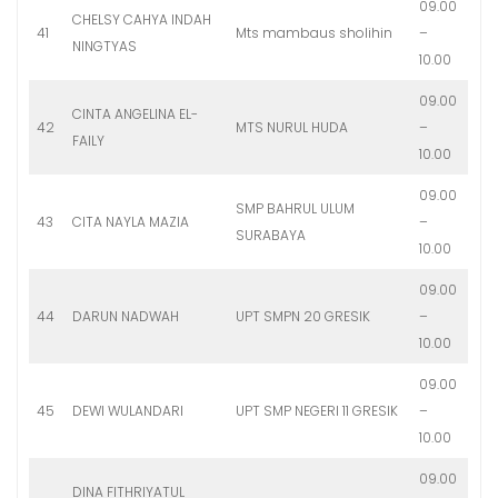
09.00
CHELSY CAHYA INDAH
41
Mts mambaus sholihin
–
NINGTYAS
10.00
09.00
CINTA ANGELINA EL-
42
MTS NURUL HUDA
–
FAILY
10.00
09.00
SMP BAHRUL ULUM
43
CITA NAYLA MAZIA
–
SURABAYA
10.00
09.00
44
DARUN NADWAH
UPT SMPN 20 GRESIK
–
10.00
09.00
45
DEWI WULANDARI
UPT SMP NEGERI 11 GRESIK
–
10.00
09.00
DINA FITHRIYATUL