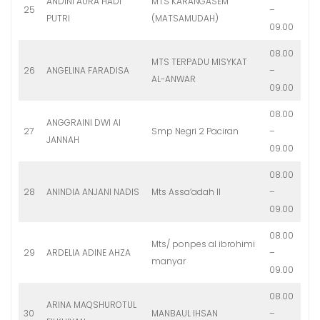
ANDINI AURA HADI
MTS KARANGASEM
25
–
PUTRI
(MATSAMUDAH)
09.00
08.00
MTS TERPADU MISYKAT
26
ANGELINA FARADISA
–
AL-ANWAR
09.00
08.00
ANGGRAINI DWI Al
27
Smp Negri 2 Paciran
–
JANNAH
09.00
08.00
28
ANINDIA ANJANI NADIS
Mts Assa’adah II
–
09.00
08.00
Mts/ ponpes al ibrohimi
29
ARDELIA ADINE AHZA
–
manyar
09.00
08.00
ARINA MAQSHUROTUL
30
MANBAUL IHSAN
–