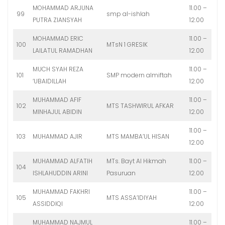
MOHAMMAD ARJUNA
11.00 –
99
smp al-ishlah
PUTRA ZIANSYAH
12.00
MOHAMMAD ERIC
11.00 –
100
MTsN 1 GRESIK
LAILATUL RAMADHAN
12.00
MUCH SYAH REZA
11.00 –
101
SMP modern almiftah
‘UBAIDILLAH
12.00
MUHAMMAD AFIF
11.00 –
102
MTS TASHWIRUL AFKAR
MINHAJUL ABIDIN
12.00
11.00 –
103
MUHAMMAD AJIR
MTS MAMBA’UL HISAN
12.00
MUHAMMAD ALFATIH
MTs. Bayt Al Hikmah
11.00 –
104
ISHLAHUDDIN ARINI
Pasuruan
12.00
MUHAMMAD FAKHRI
11.00 –
105
MTS ASSA’IDIYAH
ASSIDDIQI
12.00
MUHAMMAD NAJMUL
11.00 –