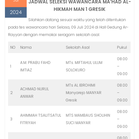
Jul
JADWAL SELEKSI WAWANCARA MA’HAD AL-
t
HIKMAH MAN 1 GRESIK
2024
Silahkan datang sesuai waktu yang telah ditentukan
pada tes wawancara hari Selasa, 09 Juli 2024 di Hall Gedung Ar-
Rayyan dengan memakai seragam sekolah asal.
NO
Nama
Sekolah Asal
Pukul
08.00
A.M. PRABU FAHD
MTs. MIFTAHUL ULUM
1
–
IMTIAZ
SOLOKURO
09.00
MTs AL IBROHIMI
08.00
ACHMAD NURUL
2
Manyarejo MANYAR
–
ANWAR
Gresik
09.00
08.00
AHIMMAH TSALITSATUL
MTS MAMBAUS SHOLIHIN
3
–
FITRIYAH
SUCI MANYAR
09.00
08.00