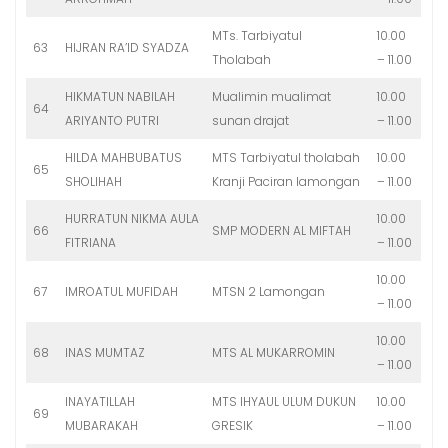
MTs. Tarbiyatul
10.00
63
HIJRAN RA’ID SYADZA
Tholabah
– 11.00
HIKMATUN NABILAH
Mualimin mualimat
10.00
64
ARIYANTO PUTRI
sunan drajat
– 11.00
HILDA MAHBUBATUS
MTS Tarbiyatul tholabah
10.00
65
SHOLIHAH
Kranji Paciran lamongan
– 11.00
HURRATUN NIKMA AULA
10.00
66
SMP MODERN AL MIFTAH
FITRIANA
– 11.00
10.00
67
IMROATUL MUFIDAH
MTSN 2 Lamongan
– 11.00
10.00
68
INAS MUMTAZ
MTS AL MUKARROMIN
– 11.00
INAYATILLAH
MTS IHYAUL ULUM DUKUN
10.00
69
MUBARAKAH
GRESIK
– 11.00