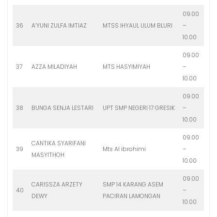
09.00
36
A’YUNI ZULFA IMTIAZ
MTSS IHYAUL ULUM BLURI
–
10.00
09.00
37
AZZA MILADIYAH
MTS HASYIMIYAH
–
10.00
09.00
38
BUNGA SENJA LESTARI
UPT SMP NEGERI 17 GRESIK
–
10.00
09.00
CANTIKA SYARIFANI
39
Mts Al ibrohimi
–
MASYITHOH
10.00
09.00
CARISSZA ARZETY
SMP 14 KARANG ASEM
40
–
DEWY
PACIRAN LAMONGAN
10.00