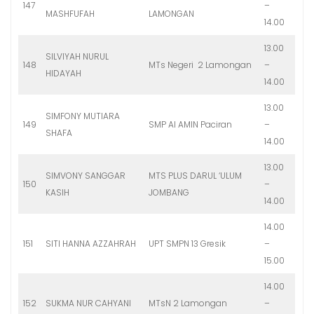
147
–
MASHFUFAH
LAMONGAN
14.00
13.00
SILVIYAH NURUL
148
MTs Negeri 2 Lamongan
–
HIDAYAH
14.00
13.00
SIMFONY MUTIARA
149
SMP Al AMIN Paciran
–
SHAFA
14.00
13.00
SIMVONY SANGGAR
MTS PLUS DARUL ‘ULUM
150
–
KASIH
JOMBANG
14.00
14.00
151
SITI HANNA AZZAHRAH
UPT SMPN 13 Gresik
–
15.00
14.00
152
SUKMA NUR CAHYANI
MTsN 2 Lamongan
–