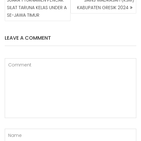
JUARA 1 TURNAMEN PENCAK
SAINS MADRASAH (KSM)
I
G
SILAT TARUNA KELAS UNDER A
KABUPATEN GRESIK 2024
A
SE-JAWA TIMUR
S
I
P
LEAVE A COMMENT
O
S