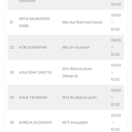
FILKHIYAN
09.00
09.00
ARYA NAJMUDDIN
31
Mts Nur Rahmat Gresik
–
KAMIL
10.00
09.00
32
ATIK ISLAKHIYAH
Mts Al-muniroh
–
10.00
09.00
MTs Bahrul Ulum
33
AULA BIHA SHILIYYA
–
Sekapuk
10.00
09.00
34
AULIA TAZAKKAH
MTs Bustanul ulum
–
10.00
09.00
35
AURELIA AZZAHARA
MTS Arraudlah
–
10.00