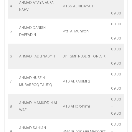
AHMAD ATAYA AUFA
4
MTSS AL HIDAYAH
–
NAHVI
09.00
08.00
AHMAD DANISH
5
Mts. Al Muniroh
–
DAFFADIN
09.00
08.00
6
AHMAD FADLI NASYTH
UPT SMP NEGERI 11 GRESIK
–
09.00
08.00
AHMAD HUSEIN
7
MTS AL KARIMI 2
–
MUBARROQ TAUFIQ
09.00
08.00
AHMAD IMAMUDDIN AL
8
MTS Al Ibrohimi
–
WAFI
09.00
08.00
AHMAD SAHLAN
9
SMP Sunan Giri Menganti
–