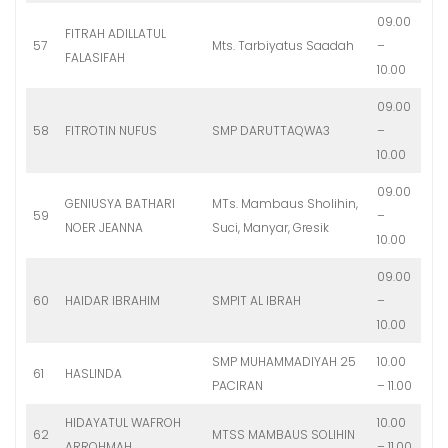
09.00
FITRAH ADILLATUL
57
Mts. Tarbiyatus Saadah
–
FALASIFAH
10.00
09.00
58
FITROTIN NUFUS
SMP DARUTTAQWA3
–
10.00
09.00
GENIUSYA BATHARI
MTs. Mambaus Sholihin,
59
–
NOER JEANNA
Suci, Manyar, Gresik
10.00
09.00
60
HAIDAR IBRAHIM
SMPIT AL IBRAH
–
10.00
SMP MUHAMMADIYAH 25
10.00
61
HASLINDA
PACIRAN
– 11.00
HIDAYATUL WAFROH
10.00
62
MTSS MAMBAUS SOLIHIN
ARROHMAH
– 11.00