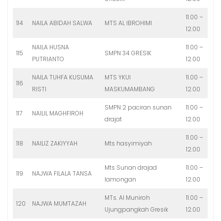
11.00 –
114
NAILA ABIDAH SALWA
MTS AL IBROHIMI
12.00
NAILA HUSNA
11.00 –
115
SMPN 34 GRESIK
PUTRIANTO
12.00
NAILA TUHFA KUSUMA
MTS YKUI
11.00 –
116
RISTI
MASKUMAMBANG
12.00
SMPN 2 paciran sunan
11.00 –
117
NAILIL MAGHFIROH
drajat
12.00
11.00 –
118
NAILIZ ZAKIYYAH
Mts hasyimiyah
12.00
Mts Sunan drajad
11.00 –
119
NAJWA FILALA TANSA
lamongan
12.00
MTs. Al Muniroh
11.00 –
120
NAJWA MUMTAZAH
Ujungpangkah Gresik
12.00