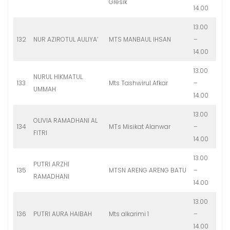
Gresik
14.00
13.00
132
NUR AZIROTUL AULIYA’
MTS MANBAUL IHSAN
–
14.00
13.00
NURUL HIKMATUL
133
Mts Tashwirul Afkar
–
UMMAH
14.00
13.00
OLIVIA RAMADHANI AL
134
MTs Misikat Alanwar
–
FITRI
14.00
13.00
PUTRI ARZHI
135
MTSN ARENG ARENG BATU
–
RAMADHANI
14.00
13.00
136
PUTRI AURA HAIBAH
Mts alkarimi 1
–
14.00