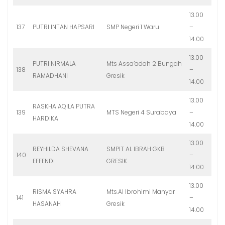
13.00
137
PUTRI INTAN HAPSARI
SMP Negeri 1 Waru
–
14.00
13.00
PUTRI NIRMALA
Mts Assa’adah 2 Bungah
138
–
RAMADHANI
Gresik
14.00
13.00
RASKHA AQILA PUTRA
139
MTS Negeri 4 Surabaya
–
HARDIKA
14.00
13.00
REYHILDA SHEVANA
SMPIT AL IBRAH GKB
140
–
EFFENDI
GRESIK
14.00
13.00
RISMA SYAHRA
Mts.Al Ibrohimi Manyar
141
–
HASANAH
Gresik
14.00