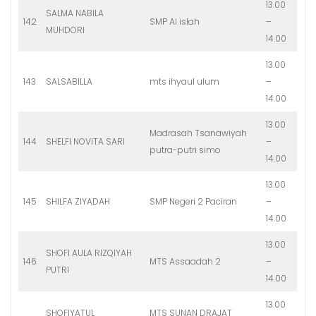
13.00
SALMA NABILA
142
SMP Al islah
–
MUHDORI
14.00
13.00
143
SALSABILLA
mts ihyaul ulum
–
14.00
13.00
Madrasah Tsanawiyah
144
SHELFI NOVITA SARI
–
putra-putri simo
14.00
13.00
145
SHILFA ZIYADAH
SMP Negeri 2 Paciran
–
14.00
13.00
SHOFI AULA RIZQIYAH
146
MTS Assaadah 2
–
PUTRI
14.00
13.00
SHOFIYATUL
MTS SUNAN DRAJAT