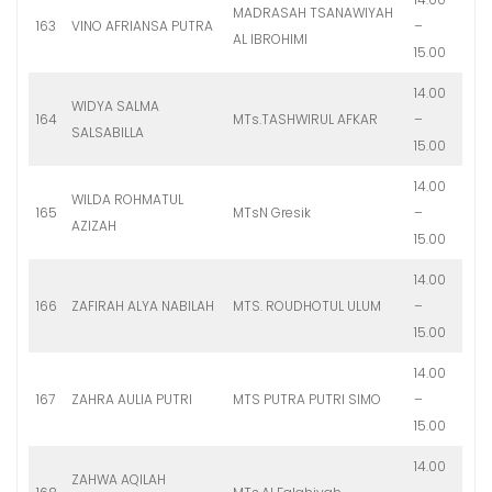
MADRASAH TSANAWIYAH
163
VINO AFRIANSA PUTRA
–
AL IBROHIMI
15.00
14.00
WIDYA SALMA
164
MTs.TASHWIRUL AFKAR
–
SALSABILLA
15.00
14.00
WILDA ROHMATUL
165
MTsN Gresik
–
AZIZAH
15.00
14.00
166
ZAFIRAH ALYA NABILAH
MTS. ROUDHOTUL ULUM
–
15.00
14.00
167
ZAHRA AULIA PUTRI
MTS PUTRA PUTRI SIMO
–
15.00
14.00
ZAHWA AQILAH