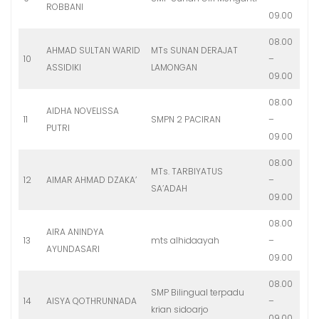
ROBBANI
09.00
08.00
AHMAD SULTAN WARID
MTs SUNAN DERAJAT
10
–
ASSIDIKI
LAMONGAN
09.00
08.00
AIDHA NOVELISSA
11
SMPN 2 PACIRAN
–
PUTRI
09.00
08.00
MTs. TARBIYATUS
12
AIMAR AHMAD DZAKA’
–
SA’ADAH
09.00
08.00
AIRA ANINDYA
13
mts alhidaayah
–
AYUNDASARI
09.00
08.00
SMP Bilingual terpadu
14
AISYA QOTHRUNNADA
–
krian sidoarjo
09.00