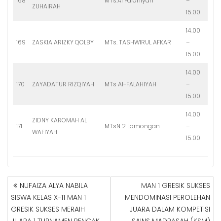
168
MTs.Al Falahiyah
–
ZUHAIRAH
15.00
14.00
169
ZASKIA ARIZKY QOLBY
MTs. TASHWIRUL AFKAR
–
15.00
14.00
170
ZAYADATUR RIZQIYAH
MTs Al-FALAHIYAH
–
15.00
14.00
ZIDNY KAROMAH AL
171
MTsN 2 Lamongan
–
WAFIYAH
15.00
NUFAIZA ALYA NABILA
MAN 1 GRESIK SUKSES
N
SISWA KELAS X-11 MAN 1
MENDOMINASI PEROLEHAN
A
GRESIK SUKSES MERAIH
JUARA DALAM KOMPETISI
V