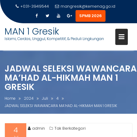
+031-3949544
mangresik@kemenag.go.id
SPMB 2026
MAN 1 Gresik
Islami, Cerdas, Unggul, Kompetitif, & Peduli Lingkungan
S
k
JADWAL SELEKSI WAWANCARA
i
MA’HAD AL-HIKMAH MAN 1
p
t
GRESIK
o
c
Home
2024
Juli
4
o
JADWAL SELEKSI WAWANCARA MA’HAD AL-HIKMAH MAN 1 GRESIK
n
t
e
4
admin
Tak Berkategori
n