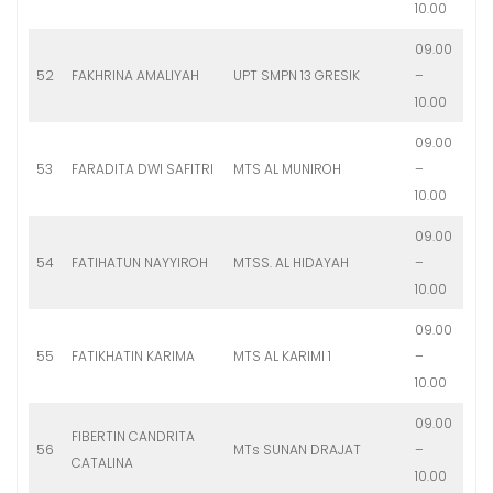
10.00
09.00
52
FAKHRINA AMALIYAH
UPT SMPN 13 GRESIK
–
10.00
09.00
53
FARADITA DWI SAFITRI
MTS AL MUNIROH
–
10.00
09.00
54
FATIHATUN NAYYIROH
MTSS. AL HIDAYAH
–
10.00
09.00
55
FATIKHATIN KARIMA
MTS AL KARIMI 1
–
10.00
09.00
FIBERTIN CANDRITA
56
MTs SUNAN DRAJAT
–
CATALINA
10.00