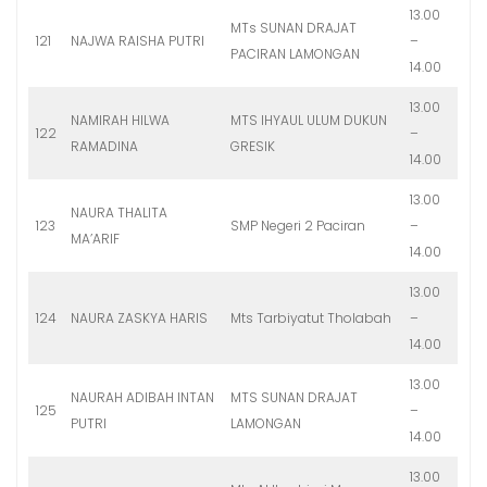
13.00
MTs SUNAN DRAJAT
121
NAJWA RAISHA PUTRI
–
PACIRAN LAMONGAN
14.00
13.00
NAMIRAH HILWA
MTS IHYAUL ULUM DUKUN
122
–
RAMADINA
GRESIK
14.00
13.00
NAURA THALITA
123
SMP Negeri 2 Paciran
–
MA’ARIF
14.00
13.00
124
NAURA ZASKYA HARIS
Mts Tarbiyatut Tholabah
–
14.00
13.00
NAURAH ADIBAH INTAN
MTS SUNAN DRAJAT
125
–
PUTRI
LAMONGAN
14.00
13.00