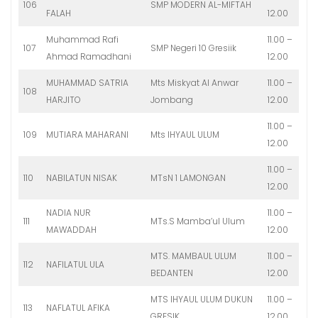
106
SMP MODERN AL-MIFTAH
FALAH
12.00
Muhammad Rafi
11.00 –
107
SMP Negeri 10 Gresiik
Ahmad Ramadhani
12.00
MUHAMMAD SATRIA
Mts Miskyat Al Anwar
11.00 –
108
HARJITO
Jombang
12.00
11.00 –
109
MUTIARA MAHARANI
Mts IHYAUL ULUM
12.00
11.00 –
110
NABILATUN NISAK
MTsN 1 LAMONGAN
12.00
NADIA NUR
11.00 –
111
MTs.S Mamba’ul Ulum
MAWADDAH
12.00
MTS. MAMBAUL ULUM
11.00 –
112
NAFILATUL ULA
BEDANTEN
12.00
MTS IHYAUL ULUM DUKUN
11.00 –
113
NAFLATUL AFIKA
GRESIK
12.00