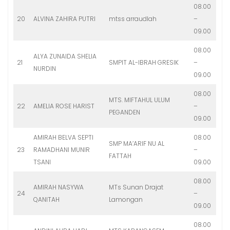
08.00
20
ALVINA ZAHIRA PUTRI
mtss arraudlah
–
09.00
08.00
ALYA ZUNAIDA SHELIA
21
SMPIT AL-IBRAH GRESIK
–
NURDIN
09.00
08.00
MTS. MIFTAHUL ULUM
22
AMELIA ROSE HARIST
–
PEGANDEN
09.00
AMIRAH BELVA SEPTI
08.00
SMP MA’ARIF NU AL
23
RAMADHANI MUNIR
–
FATTAH
TSANI
09.00
08.00
AMIRAH NASYWA
MTs Sunan Drajat
24
–
QANITAH
Lamongan
09.00
08.00