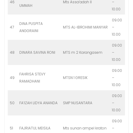
46
Mts Assa’adah II
–
UMMAH
10.00
09.00
DINA PUSPITA
47
MTS AL-IBROHIMI MANYAR
–
ANGGRAINI
10.00
09.00
48
DINARA SAVINA RONI
MTS m 2 Karangasem
–
10.00
09.00
FAHRISA STEVY
49
MTSN 1 GRESIK
–
RAMADHANI
10.00
09.00
50
FA’IZAH LIDYA ANANDA
SMP NUSANTARA
–
10.00
09.00
51
FAJRIATUL MEISILA
Mts sunan ampel kraton
–