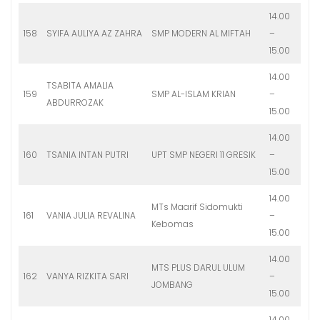
14.00
158
SYIFA AULIYA AZ ZAHRA
SMP MODERN AL MIFTAH
–
15.00
14.00
TSABITA AMALIA
159
SMP AL-ISLAM KRIAN
–
ABDURROZAK
15.00
14.00
160
TSANIA INTAN PUTRI
UPT SMP NEGERI 11 GRESIK
–
15.00
14.00
MTs Maarif Sidomukti
161
VANIA JULIA REVALINA
–
Kebomas
15.00
14.00
MTS PLUS DARUL ULUM
162
VANYA RIZKITA SARI
–
JOMBANG
15.00
14.00