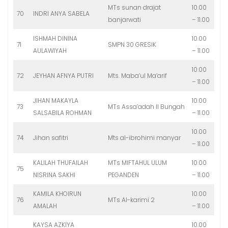
MTs sunan drajat
10.00
70
INDRI ANYA SABELA
banjarwati
– 11.00
ISHMAH DININA
10.00
71
SMPN 30 GRESIK
AULAWIYAH
– 11.00
10.00
72
JEYHAN AFNYA PUTRI
Mts. Maba’ul Ma’arif
– 11.00
JIHAN MAKAYLA
10.00
73
MTs Assa’adah II Bungah
SALSABILA ROHMAN
– 11.00
10.00
74
Jihan safitri
Mts al-ibrohimi manyar
– 11.00
KALILAH THUFAILAH
MTs MIFTAHUL ULUM
10.00
75
NISRINA SAKHI
PEGANDEN
– 11.00
KAMILA KHOIRUN
10.00
76
MTs Al-karimi 2
AMALAH
– 11.00
KAYSA AZKIYA
10.00