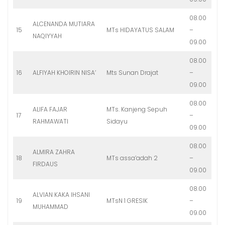
08.00
ALCENANDA MUTIARA
15
MTs HIDAYATUS SALAM
–
NAQIYYAH
09.00
08.00
16
ALFIYAH KHOIRIN NISA’
Mts Sunan Drajat
–
09.00
08.00
ALIFA FAJAR
MTs. Kanjeng Sepuh
17
–
RAHMAWATI
Sidayu
09.00
08.00
ALMIRA ZAHRA
18
MTs assa’adah 2
–
FIRDAUS
09.00
08.00
ALVIAN KAKA IHSANI
19
MTsN 1 GRESIK
–
MUHAMMAD
09.00