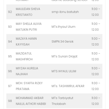
MAULIDAN SHEVA
11.00 –
92
smp ibnu batutah
KRISTIANTO
12.00
MAY SHELLA ALIVIA
11.00 –
93
MTs.Ihyaul Ulum
MATLIKIN PUTRI
12.00
MAZAYA HANIN
11.00 –
94
SMPN 34 Gersik
KAYYISAH
12.00
MAZIDATUL
11.00 –
95
MTs Sunan Drajat
MAGHFIROH
12.00
MIYZAH AURELIA
11.00 –
96
MTS IHYAUL ULUM
NAJIHAH
12.00
MOH. SYAFFA RIZKY
11.00 –
97
MTs. TASHWIRUL AFKAR
PRATAMA
12.00
MOHAMMAD AKBAR
MTs Tarbiyatut
11.00 –
98
NAILUL AITHOR HABIBI
Tholabah
12.00