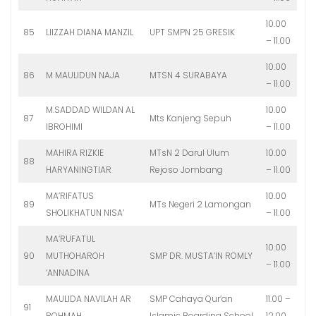
10.00
85
LIIZZAH DIANA MANZIL
UPT SMPN 25 GRESIK
– 11.00
10.00
86
M MAULIDUN NAJA
MTSN 4 SURABAYA
– 11.00
M.SADDAD WILDAN AL
10.00
87
Mts Kanjeng Sepuh
IBROHIMI
– 11.00
MAHIRA RIZKIE
MTsN 2 Darul Ulum
10.00
88
HARYANINGTIAR
Rejoso Jombang
– 11.00
MA’RIFATUS
10.00
89
MTs Negeri 2 Lamongan
SHOLIKHATUN NISA’
– 11.00
MA’RUFATUL
10.00
90
MUTHOHAROH
SMP DR. MUSTA’IN ROMLY
– 11.00
‘ANNADINA
MAULIDA NAVILAH AR
SMP Cahaya Qur’an
11.00 –
91
ROHMAH
Islamic Boarding School
12.00