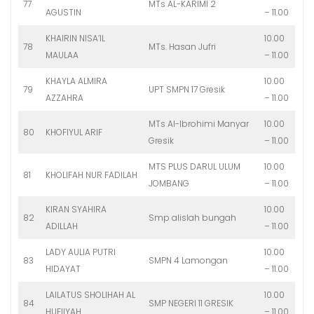
77
MTs AL-KARIMI 2
AGUSTIN
– 11.00
KHAIRIN NISA’IL
10.00
78
MTs. Hasan Jufri
MAULAA
– 11.00
KHAYLA ALMIRA
10.00
79
UPT SMPN 17 Gresik
AZZAHRA
– 11.00
MTs Al-Ibrohimi Manyar
10.00
80
KHOFIYUL ARIF
Gresik
– 11.00
MTS PLUS DARUL ULUM
10.00
81
KHOLIFAH NUR FADILAH
JOMBANG
– 11.00
KIRAN SYAHIRA
10.00
82
Smp alislah bungah
ADILLAH
– 11.00
LADY AULIA PUTRI
10.00
83
SMPN 4 Lamongan
HIDAYAT
– 11.00
LAILATUS SHOLIHAH AL
10.00
84
SMP NEGERI 11 GRESIK
HUFIIYAH
– 11.00