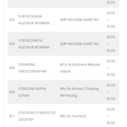
15.00
14.00
SURYA DILAGA
153
SMP MODERN ALMIFTAH
–
AULIYAUR ROHMAN
15.00
14.00
SURYA DINATA
154
SMP MODERN ALMIFTAH
–
AULIYAUR ROHMAN
15.00
14.00
SYAHRINA
MTs. Al Ibrohimi Manyar
155
–
SHOLICHAYNIYAH
Gresik
15.00
14.00
SYAHZANI ALIFAH
Mts Al-Anwar 2 Sarang
156
–
ILYANA
Rembang
15.00
14.00
SYAYIDAH SYARIFATUS
157
Mts Al-muniroh
–
SA’DIYAH
15.00