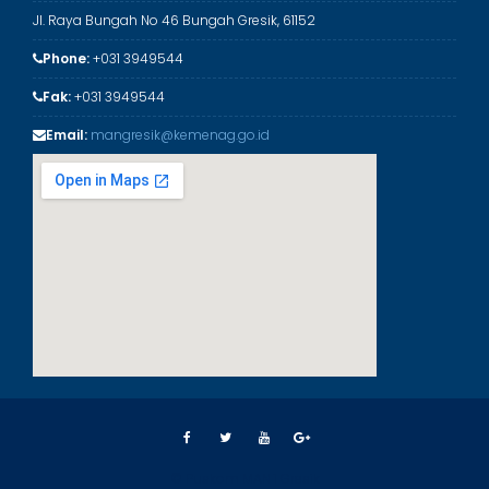
Jl. Raya Bungah No 46 Bungah Gresik, 61152
Phone:
+031 3949544
Fak:
+031 3949544
Email:
mangresik@kemenag.go.id
© Puskom MAN 1 Gresik