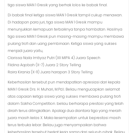
tiga siswa MAN 1 Gresik yang berhak lolos ke babak final.
Di babak final ketiga siswa MAN 1 Gresik tampil cukup menawan.
Di hadapan para juri, tiga siswa MAN 1 Gresik mampu
menunjukkan kemapuan terbaiknya tanpa hambatan. Hasilnya
tiga siswa MAN 1 Gresik pun masing-masing mampu membawa
pulang trofi dan uang pembinaan. Ketiga siswa yang sukses
menjadi juara yaitu,
Clarissa Naila Imtiyaz Putri (XII MIPA 4) Juara Speech
Fildina Aqobah (X-7) Juara 2 Story Telling
Raira Kirania (X-11) Juara harapan 3 Story Telling
Keberhasilan tersebut pun mendapatkan apresiasi dari kepala
MAN 1 Gresik Drs. H. Muhari, M.Pd.I. Beliau mengucapkan selamat
atas capaian ketiga siswa yang sukses membawa pulang trofi
dalam Sakha Competition. beliau berharapa prestasi yang telah
diraih terus ditingkatkan. Apalagi dua diantara tiga yang meraih
juara masih kelas X. Maka kesempatan untuk beprestasi masih
terus terbuka lebar. Beliau juga menyampaikan bahwa
keberhasilan tersebut berkat kerja sama dari seluruh pihak. Beliau