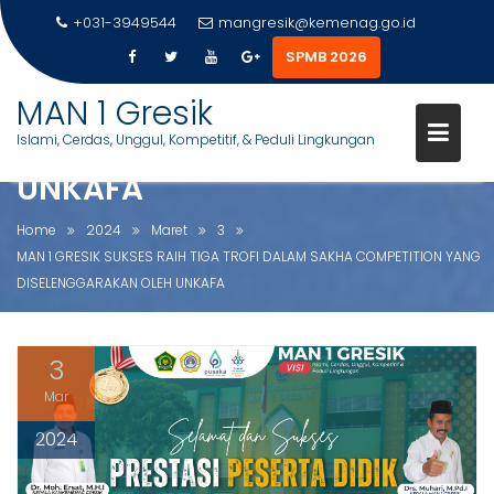
+031-3949544
mangresik@kemenag.go.id
MAN 1 GRESIK SUKSES RAIH TIG
SPMB 2026
TROFI DALAM SAKHA
S
MAN 1 Gresik
COMPETITION YANG
k
Islami, Cerdas, Unggul, Kompetitif, & Peduli Lingkungan
DISELENGGARAKAN OLEH
i
p
UNKAFA
t
o
Home
2024
Maret
3
c
MAN 1 GRESIK SUKSES RAIH TIGA TROFI DALAM SAKHA COMPETITION YANG
o
DISELENGGARAKAN OLEH UNKAFA
n
t
e
3
n
Mar
t
2024