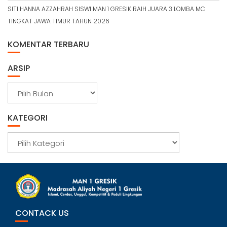
SITI HANNA AZZAHRAH SISWI MAN 1 GRESIK RAIH JUARA 3 LOMBA MC
TINGKAT JAWA TIMUR TAHUN 2026
KOMENTAR TERBARU
ARSIP
A
r
s
KATEGORI
i
p
K
a
t
e
g
o
r
CONTACK US
i