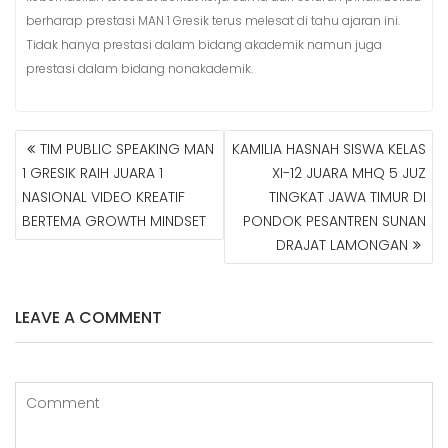
berharap prestasi MAN 1 Gresik terus melesat di tahu ajaran ini.
Tidak hanya prestasi dalam bidang akademik namun juga
prestasi dalam bidang nonakademik.
TIM PUBLIC SPEAKING MAN
KAMILIA HASNAH SISWA KELAS
N
1 GRESIK RAIH JUARA 1
XI-12 JUARA MHQ 5 JUZ
A
NASIONAL VIDEO KREATIF
TINGKAT JAWA TIMUR DI
V
BERTEMA GROWTH MINDSET
PONDOK PESANTREN SUNAN
I
G
DRAJAT LAMONGAN
A
S
I
LEAVE A COMMENT
P
O
S