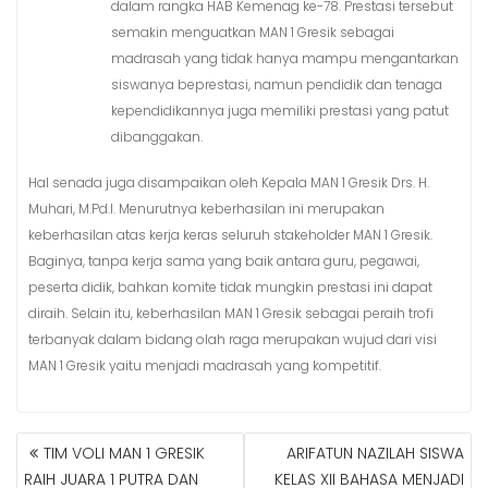
dalam rangka HAB Kemenag ke-78. Prestasi tersebut
semakin menguatkan MAN 1 Gresik sebagai
madrasah yang tidak hanya mampu mengantarkan
siswanya beprestasi, namun pendidik dan tenaga
kependidikannya juga memiliki prestasi yang patut
dibanggakan.
Hal senada juga disampaikan oleh Kepala MAN 1 Gresik Drs. H.
Muhari, M.Pd.I. Menurutnya keberhasilan ini merupakan
keberhasilan atas kerja keras seluruh stakeholder MAN 1 Gresik.
Baginya, tanpa kerja sama yang baik antara guru, pegawai,
peserta didik, bahkan komite tidak mungkin prestasi ini dapat
diraih. Selain itu, keberhasilan MAN 1 Gresik sebagai peraih trofi
terbanyak dalam bidang olah raga merupakan wujud dari visi
MAN 1 Gresik yaitu menjadi madrasah yang kompetitif.
TIM VOLI MAN 1 GRESIK
ARIFATUN NAZILAH SISWA
N
RAIH JUARA 1 PUTRA DAN
KELAS XII BAHASA MENJADI