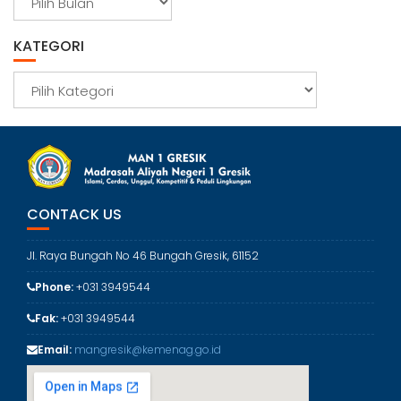
r
s
KATEGORI
i
p
K
a
t
e
g
o
r
CONTACK US
i
Jl. Raya Bungah No 46 Bungah Gresik, 61152
Phone:
+031 3949544
Fak:
+031 3949544
Email:
mangresik@kemenag.go.id