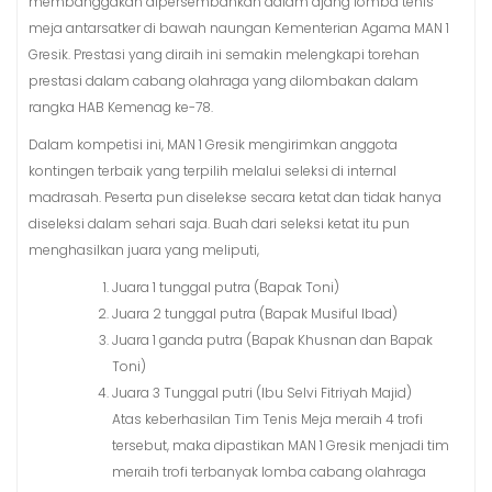
membanggakan dipersembahkan dalam ajang lomba tenis
meja antarsatker di bawah naungan Kementerian Agama MAN 1
Gresik. Prestasi yang diraih ini semakin melengkapi torehan
prestasi dalam cabang olahraga yang dilombakan dalam
rangka HAB Kemenag ke-78.
Dalam kompetisi ini, MAN 1 Gresik mengirimkan anggota
kontingen terbaik yang terpilih melalui seleksi di internal
madrasah. Peserta pun diselekse secara ketat dan tidak hanya
diseleksi dalam sehari saja. Buah dari seleksi ketat itu pun
menghasilkan juara yang meliputi,
Juara 1 tunggal putra (Bapak Toni)
Juara 2 tunggal putra (Bapak Musiful Ibad)
Juara 1 ganda putra (Bapak Khusnan dan Bapak
Toni)
Juara 3 Tunggal putri (Ibu Selvi Fitriyah Majid)
Atas keberhasilan Tim Tenis Meja meraih 4 trofi
tersebut, maka dipastikan MAN 1 Gresik menjadi tim
meraih trofi terbanyak lomba cabang olahraga