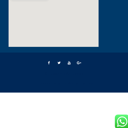
© Puskom MAN 1 Gresik
Education Base by
Acme Themes