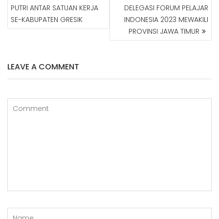
A
PUTRI ANTAR SATUAN KERJA
DELEGASI FORUM PELAJAR
V
SE-KABUPATEN GRESIK
INDONESIA 2023 MEWAKILI
I
G
PROVINSI JAWA TIMUR
A
S
I
LEAVE A COMMENT
P
O
S