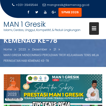
+031-3949544
mangresik@kemenag.go.id
SPMB 2026
MAN 1 GRESIK MENDOMINASI
S
MAN 1 Gresik
PEROLEHAN TROFI KEJUARAAN
k
Islami, Cerdas, Unggul, Kompetitif, & Peduli Lingkungan
TENIS MEJA PERINGATAN HAB
i
p
KEMENAG KE-78
t
o
Home
2023
Desember
21
c
MAN 1 GRESIK MENDOMINASI PEROLEHAN TROFI KEJUARAAN TENIS MEJA
o
PERINGATAN HAB KEMENAG KE-78
n
t
e
21
n
Des
t
2023