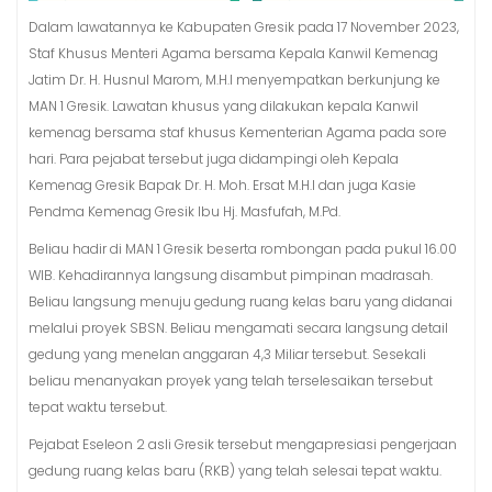
Dalam lawatannya ke Kabupaten Gresik pada 17 November 2023,
Staf Khusus Menteri Agama bersama Kepala Kanwil Kemenag
Jatim Dr. H. Husnul Marom, M.H.I menyempatkan berkunjung ke
MAN 1 Gresik. Lawatan khusus yang dilakukan kepala Kanwil
kemenag bersama staf khusus Kementerian Agama pada sore
hari. Para pejabat tersebut juga didampingi oleh Kepala
Kemenag Gresik Bapak Dr. H. Moh. Ersat M.H.I dan juga Kasie
Pendma Kemenag Gresik Ibu Hj. Masfufah, M.Pd.
Beliau hadir di MAN 1 Gresik beserta rombongan pada pukul 16.00
WIB. Kehadirannya langsung disambut pimpinan madrasah.
Beliau langsung menuju gedung ruang kelas baru yang didanai
melalui proyek SBSN. Beliau mengamati secara langsung detail
gedung yang menelan anggaran 4,3 Miliar tersebut. Sesekali
beliau menanyakan proyek yang telah terselesaikan tersebut
tepat waktu tersebut.
Pejabat Eseleon 2 asli Gresik tersebut mengapresiasi pengerjaan
gedung ruang kelas baru (RKB) yang telah selesai tepat waktu.