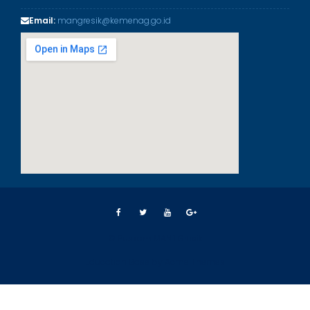
Email:
mangresik@kemenag.go.id
© Puskom MAN 1 Gresik
Education Base by
Acme Themes