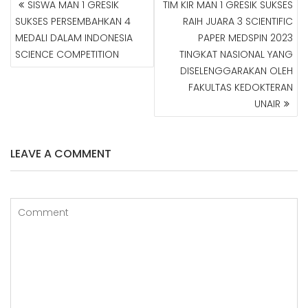
SISWA MAN 1 GRESIK
TIM KIR MAN 1 GRESIK SUKSES
N
SUKSES PERSEMBAHKAN 4
RAIH JUARA 3 SCIENTIFIC
A
MEDALI DALAM INDONESIA
PAPER MEDSPIN 2023
V
SCIENCE COMPETITION
TINGKAT NASIONAL YANG
I
G
DISELENGGARAKAN OLEH
A
FAKULTAS KEDOKTERAN
S
UNAIR
I
P
O
LEAVE A COMMENT
S