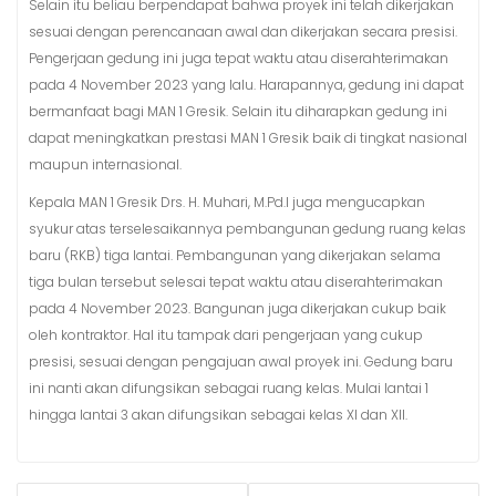
Selain itu beliau berpendapat bahwa proyek ini telah dikerjakan
sesuai dengan perencanaan awal dan dikerjakan secara presisi.
Pengerjaan gedung ini juga tepat waktu atau diserahterimakan
pada 4 November 2023 yang lalu. Harapannya, gedung ini dapat
bermanfaat bagi MAN 1 Gresik. Selain itu diharapkan gedung ini
dapat meningkatkan prestasi MAN 1 Gresik baik di tingkat nasional
maupun internasional.
Kepala MAN 1 Gresik Drs. H. Muhari, M.Pd.I juga mengucapkan
syukur atas terselesaikannya pembangunan gedung ruang kelas
baru (RKB) tiga lantai. Pembangunan yang dikerjakan selama
tiga bulan tersebut selesai tepat waktu atau diserahterimakan
pada 4 November 2023. Bangunan juga dikerjakan cukup baik
oleh kontraktor. Hal itu tampak dari pengerjaan yang cukup
presisi, sesuai dengan pengajuan awal proyek ini. Gedung baru
ini nanti akan difungsikan sebagai ruang kelas. Mulai lantai 1
hingga lantai 3 akan difungsikan sebagai kelas XI dan XII.