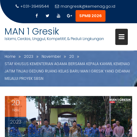
AGAMA BERSAMA KEPALA
+031-3949544
mangresik@kemenag.go.id
KANWIL KEMENAG JATIM
SPMB 2026
TINJAU GEDUNG RUANG KELAS
S
MAN 1 Gresik
BARU MAN 1 GRESIK YANG
k
Islami, Cerdas, Unggul, Kompetitif, & Peduli Lingkungan
i
DIDANAI MELALUI PROYEK SBSN
p
t
Home
2023
November
20
o
STAF KHUSUS KEMENTERIAN AGAMA BERSAMA KEPALA KANWIL KEMENAG
c
JATIM TINJAU GEDUNG RUANG KELAS BARU MAN 1 GRESIK YANG DIDANAI
o
MELALUI PROYEK SBSN
n
t
e
20
n
Nov
t
2023