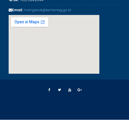
Email:
mangresik@kemenag.go.id
© Puskom MAN 1 Gresik
Education Base by
Acme Themes