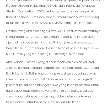
Prestasi Akademik Nasional (OSPAN) dan Indonesia Advanced
Student Competition 2023. Keduanya merukapan kompetisi
tingkat nasional. Olmpiade tersebut merupakan olimpiade yang
diikuti oleh siswa-siswi SMA/SMK/MA/Sederajat se-Indonesia.
Prestasi yang diraih oleh tiga siswa MAN 1 Gresik tersebut tentunya
menambah pundi-pundi perolehan medali MAN 1 Gresik dalam
ajang olimpiade sains nasional. Raihan prestasi tersebut pun
berpotensi untuk meningkat karena tercatat masih banyak siswa
MAN 1 Gresik yang terus mengikuti berbagai olimpiade.
Atas Raihan 5 medali yang dipersembahkan oleh siswa MAN 1
Gresik disambut dengan ucapan selamat dari Kepala Madrasah
Drs. H. Muhari, M.Pd.I. menurutnya, prestasi tersebut diharapkan
menjadi motivasi siswa MAN 1 Gresik untuk terus meningkatkan
prestasi. Beliau bepesan agar siswa yang telah beprestasi untuk
tidak cepat puas atas apa yang telah diraih. Begitu pula bagi
siswa yang belum beprestasi agar tidak putus asa, karena
kesempatan untuk beprestasi masih terbuka lebar.