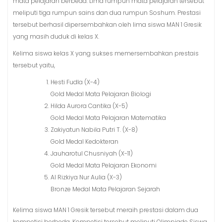
mata pelajaran berbeda. Lima rumpun mata pelajaran tersebut
meliputi tiga rumpun sains dan dua rumpun Soshum. Prestasi
tersebut berhasil dipersembahkan oleh lima siswa MAN 1 Gresik
yang masih duduk di kelas X.
Kelima siswa kelas X yang sukses memersembahkan prestais
tersebut yaitu,
Hesti Fudla (X-4)
Gold Medal Mata Pelajaran Biologi
Hilda Aurora Cantika (X-5)
Gold Medal Mata Pelajaran Matematika
Zakiyatun Nabila Putri T. (X-8)
Gold Medal Kedokteran
Jauharotul Chusniyah (X-11)
Gold Medal Mata Pelajaran Ekonomi
Al Rizkiya Nur Aulia (X-3)
Bronze Medal Mata Pelajaran Sejarah
Kelima siswa MAN 1 Gresik tersebut meraih prestasi dalam dua
kompetisi berbeda. Kompetisi tersebut meliputi Olimpiade Siswa