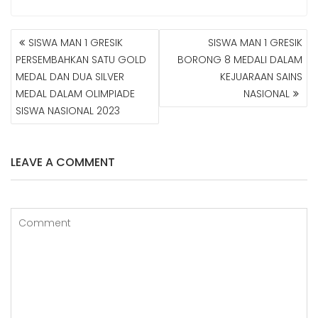
SISWA MAN 1 GRESIK
SISWA MAN 1 GRESIK
N
PERSEMBAHKAN SATU GOLD
BORONG 8 MEDALI DALAM
A
MEDAL DAN DUA SILVER
KEJUARAAN SAINS
V
MEDAL DALAM OLIMPIADE
NASIONAL
I
G
SISWA NASIONAL 2023
A
S
I
LEAVE A COMMENT
P
O
S