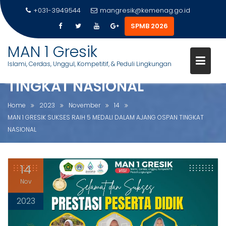
+031-3949544
mangresik@kemenag.go.id
SPMB 2026
S
MAN 1 Gresik
MAN 1 GRESIK SUKSES RAIH 5
k
Islami, Cerdas, Unggul, Kompetitif, & Peduli Lingkungan
MEDALI DALAM AJANG OSPAN
i
p
TINGKAT NASIONAL
t
o
Home
2023
November
14
c
MAN 1 GRESIK SUKSES RAIH 5 MEDALI DALAM AJANG OSPAN TINGKAT
o
NASIONAL
n
t
e
14
n
Nov
t
2023