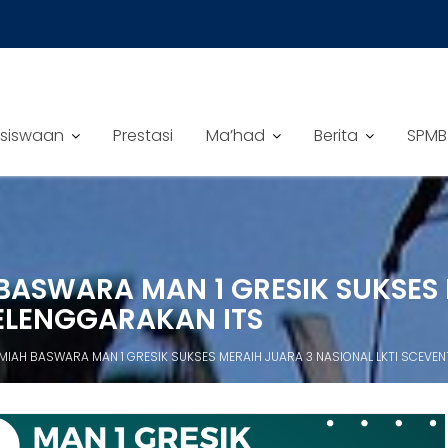
siswaan
Prestasi
Ma’had
Berita
SPMB
 BASWARA MAN 1 GRESIK SUKSES
ELENGGARAKAN ITS
ILMIAH BASWARA MAN 1 GRESIK SUKSES MERAIH JUARA 3 NASIONAL LKTI SCEVE