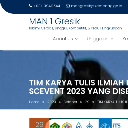
+031-3949544
mangresik@kemenag.go.id
MAN 1 Gresik
Islami, Cerdas, Unggul, Kompetitif, & Peduli Lingkungan
About us
Unggulan
Ke
S
k
i
p
TIM KARYA TULIS ILMIAH
t
o
SCEVENT 2023 YANG DIS
c
o
Home
2023
Oktober
29
TIM KARYA TULIS 
n
t
e
29