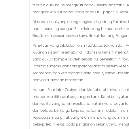
terlebih dulu halus mengikuti babak seleksi abstrak. Su
mengirimkan full paper. Pada babak full paper ini kemud
Di babak final yang dilangsungkan di gedung Fakultas K
harus bersaing dengan 6 tim lain yang berasal dari sekol
Gresik mempresentasikan karya ilmiah tentang Pengem
Penelitian yang dilakukan oleh Fua’datuz Zakiyah dan
layanan sistem kesehatan di Indonesia. Peneliti meli
yang cukup kompleks. Oleh sebab itu, penelitian ini
informasi medis, dan transparansi dalam sistem kesehata
keamanan, dan keterbacaan data medis, sambil menin
penyedia layanan kesehatan.
Menurut Fua’datuz Zakiyah dan Maftuhatul Ilmiyah se
merupakan titik awal perjuangan kami. Kami bersyukur d
dan waktu yang kami investasikan akhirnya terbayar 
dan betapa berharga kerja sama kami. Ini adalah mom
kepada semua pihak yang telah mendukung dan memerc
bekerja lebih keras pada perjalanan selanjutnya, m