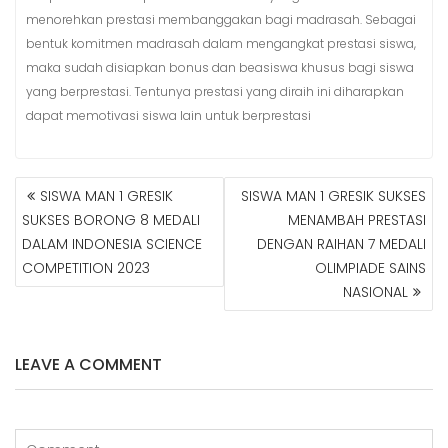
menorehkan prestasi membanggakan bagi madrasah. Sebagai
bentuk komitmen madrasah dalam mengangkat prestasi siswa,
maka sudah disiapkan bonus dan beasiswa khusus bagi siswa
yang berprestasi. Tentunya prestasi yang diraih ini diharapkan
dapat memotivasi siswa lain untuk berprestasi
SISWA MAN 1 GRESIK
SISWA MAN 1 GRESIK SUKSES
N
SUKSES BORONG 8 MEDALI
MENAMBAH PRESTASI
A
DALAM INDONESIA SCIENCE
DENGAN RAIHAN 7 MEDALI
V
COMPETITION 2023
OLIMPIADE SAINS
I
G
NASIONAL
A
S
I
LEAVE A COMMENT
P
O
S