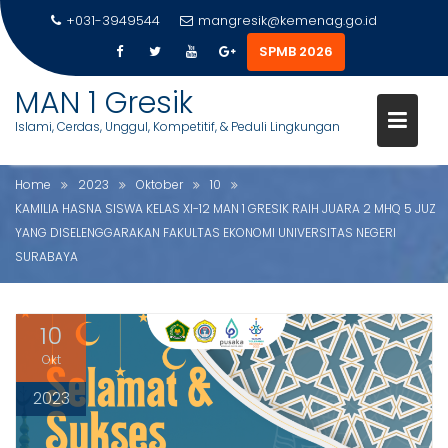
XI-12 MAN 1 GRESIK RAIH JUAR
+031-3949544
mangresik@kemenag.go.id
2 MHQ 5 JUZ YANG
SPMB 2026
DISELENGGARAKAN FAKULTAS
S
MAN 1 Gresik
EKONOMI UNIVERSITAS NEGERI
k
Islami, Cerdas, Unggul, Kompetitif, & Peduli Lingkungan
i
SURABAYA
p
t
Home
2023
Oktober
10
o
KAMILIA HASNA SISWA KELAS XI-12 MAN 1 GRESIK RAIH JUARA 2 MHQ 5 JUZ
c
YANG DISELENGGARAKAN FAKULTAS EKONOMI UNIVERSITAS NEGERI
o
SURABAYA
n
t
e
10
n
Okt
t
2023