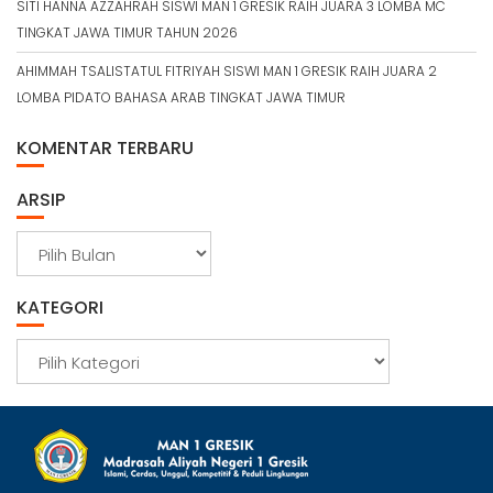
SITI HANNA AZZAHRAH SISWI MAN 1 GRESIK RAIH JUARA 3 LOMBA MC
TINGKAT JAWA TIMUR TAHUN 2026
AHIMMAH TSALISTATUL FITRIYAH SISWI MAN 1 GRESIK RAIH JUARA 2
LOMBA PIDATO BAHASA ARAB TINGKAT JAWA TIMUR
KOMENTAR TERBARU
ARSIP
A
r
s
KATEGORI
i
p
K
a
t
e
g
o