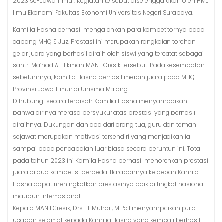
2023 se-Jawa Timur. Kegiatan tersebut diselenggarakan oleh HMJ
Ilmu Ekonomi Fakultas Ekonomi Universitas Negeri Surabaya.
Kamilia Hasna berhasil mengalahkan para kompetitornya pada
cabang MHQ 5 Juz. Prestasi ini merupakan rangkaian torehan
gelar juara yang berhasil diraih oleh siswi yang tercatat sebagai
santri Ma’had Al Hikmah MAN 1 Gresik tersebut. Pada kesempatan
sebelumnya, Kamilia Hasna berhasil meraih juara pada MHQ
Provinsi Jawa Timur di Unisma Malang.
Dihubungi secara terpisah Kamilia Hasna menyampaikan
bahwa dirinya merasa bersyukur atas prestasi yang berhasil
diraihnya. Dukungan dan doa dari orang tua, guru dan teman
sejawat merupakan motivasi tersendiri yang menjadikan ia
sampai pada pencapaian luar biasa secara beruntun ini. Total
pada tahun 2023 ini Kamila Hasna berhasil menorehkan prestasi
juara di dua kompetisi berbeda. Harapannya ke depan Kamila
Hasna dapat meningkatkan prestasinya baik di tingkat nasional
maupun internasional.
Kepala MAN 1 Gresik, Drs. H. Muhari, M.Pd.I menyampaikan pula
ucapan selamat kepada Kamilia Hasna yang kembali berhasil