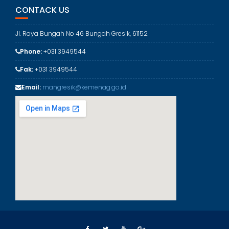
r
CONTACK US
i
Jl. Raya Bungah No 46 Bungah Gresik, 61152
Phone:
+031 3949544
Fak:
+031 3949544
Email:
mangresik@kemenag.go.id