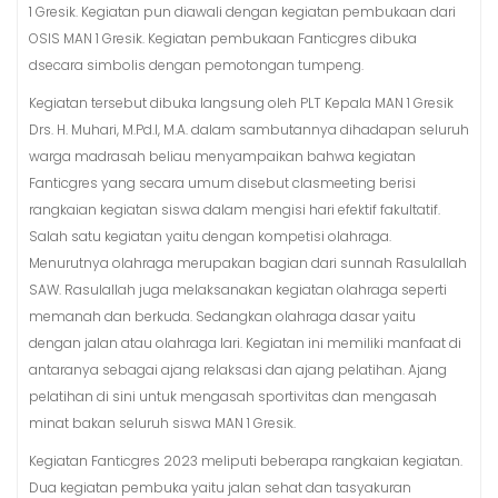
1 Gresik. Kegiatan pun diawali dengan kegiatan pembukaan dari
OSIS MAN 1 Gresik. Kegiatan pembukaan Fanticgres dibuka
dsecara simbolis dengan pemotongan tumpeng.
Kegiatan tersebut dibuka langsung oleh PLT Kepala MAN 1 Gresik
Drs. H. Muhari, M.Pd.I, M.A. dalam sambutannya dihadapan seluruh
warga madrasah beliau menyampaikan bahwa kegiatan
Fanticgres yang secara umum disebut clasmeeting berisi
rangkaian kegiatan siswa dalam mengisi hari efektif fakultatif.
Salah satu kegiatan yaitu dengan kompetisi olahraga.
Menurutnya olahraga merupakan bagian dari sunnah Rasulallah
SAW. Rasulallah juga melaksanakan kegiatan olahraga seperti
memanah dan berkuda. Sedangkan olahraga dasar yaitu
dengan jalan atau olahraga lari. Kegiatan ini memiliki manfaat di
antaranya sebagai ajang relaksasi dan ajang pelatihan. Ajang
pelatihan di sini untuk mengasah sportivitas dan mengasah
minat bakan seluruh siswa MAN 1 Gresik.
Kegiatan Fanticgres 2023 meliputi beberapa rangkaian kegiatan.
Dua kegiatan pembuka yaitu jalan sehat dan tasyakuran