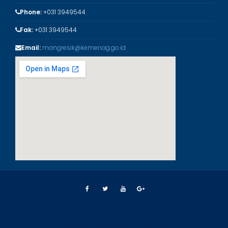
Phone:
+031 3949544
Fak:
+031 3949544
Email:
mangresik@kemenag.go.id
© Puskom MAN 1 Gresik
Education Base by
Acme Themes