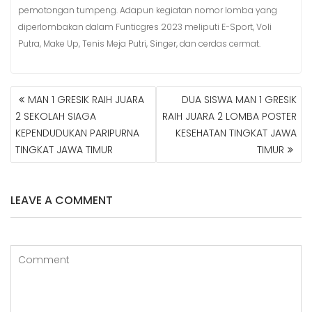
pemotongan tumpeng. Adapun kegiatan nomor lomba yang
diperlombakan dalam Funticgres 2023 meliputi E-Sport, Voli
Putra, Make Up, Tenis Meja Putri, Singer, dan cerdas cermat.
MAN 1 GRESIK RAIH JUARA
DUA SISWA MAN 1 GRESIK
N
2 SEKOLAH SIAGA
RAIH JUARA 2 LOMBA POSTER
A
KEPENDUDUKAN PARIPURNA
KESEHATAN TINGKAT JAWA
V
TINGKAT JAWA TIMUR
TIMUR
I
G
A
S
LEAVE A COMMENT
I
P
O
S