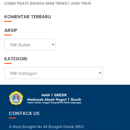
LOMBA PIDATO BAHASA ARAB TINGKAT JAWA TIMUR
KOMENTAR TERBARU
ARSIP
A
r
s
KATEGORI
i
p
K
a
t
e
g
o
r
CONTACK US
i
Jl. Raya Bungah No 46 Bungah Gresik, 61152