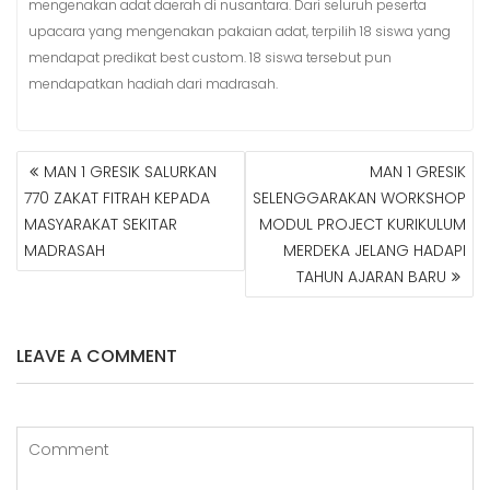
mengenakan adat daerah di nusantara. Dari seluruh peserta
upacara yang mengenakan pakaian adat, terpilih 18 siswa yang
mendapat predikat best custom. 18 siswa tersebut pun
mendapatkan hadiah dari madrasah.
MAN 1 GRESIK SALURKAN
MAN 1 GRESIK
N
770 ZAKAT FITRAH KEPADA
SELENGGARAKAN WORKSHOP
A
MASYARAKAT SEKITAR
MODUL PROJECT KURIKULUM
V
MADRASAH
MERDEKA JELANG HADAPI
I
G
TAHUN AJARAN BARU
A
S
I
LEAVE A COMMENT
P
O
S