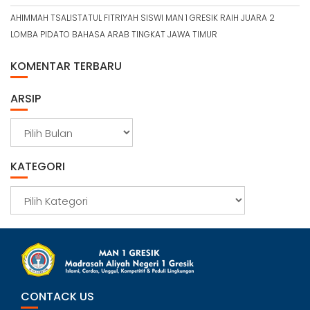
AHIMMAH TSALISTATUL FITRIYAH SISWI MAN 1 GRESIK RAIH JUARA 2
LOMBA PIDATO BAHASA ARAB TINGKAT JAWA TIMUR
KOMENTAR TERBARU
ARSIP
A
r
s
KATEGORI
i
p
K
a
t
e
g
o
r
CONTACK US