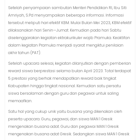
Setelah penyampaian sambutan Menteri Pendidikan RI, Ibu Siti
Amriyah, S.Pd menyampaikan beberapa informasi. Informasi
tersebut meliputi hari efektif KBM. Mulai Bulan Mei 2023, KBM efektif
dilaksanakan hari Senin—Jumat. Kemudian pada hari Sabtu
diselenggarakan kegiatan ektrakurikuler wajib Pramuka. Keaktifan
dalam kegiatan Pramuka menjadi syarat mengiktui penilaian
akhir tahun (PAT).
Setelah upacara selesai, kegiatan dilanjutkan dengan pemberian
reward siswa berprestasi selama bulan April 2023. Total terdapat
5 prestasi yang berhak mendapatkan reward baik tingkat
Kabupaten hingga tingkat nasional. Kemudian satu persatu
siswa bersalaman dengan guru dan pegawai untuk saling
memaafkan.
Satu hal yang cukup unik yaitu busana yang dikenakan oleh
peserta upacara. Guru, pegawai, dan siswa MAN 1 Gresik
mengenakan busana adat. Guru dan pegawai MAN 1 Gresik
mengenakan busana adat Gresik. Sedangkan siswa MAN 1 Gresik