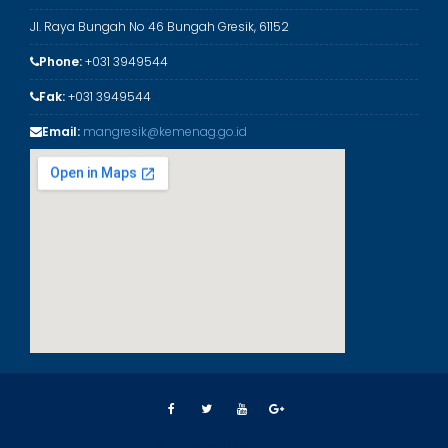
i
Jl. Raya Bungah No 46 Bungah Gresik, 61152
Phone:
+031 3949544
Fak:
+031 3949544
Email:
mangresik@kemenag.go.id
© Puskom MAN 1 Gresik